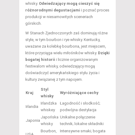
whisky.
Odwiedzający mogą cieszyć się
różnorodnymi degustacjami
i poznać proces
produkcji w niesamowitych sceneriach
górskich.
W Stanach Zjednoczonych zaś dominują różne
style, w tym bourbon i rye whisky. Kentucky,
uważane za kolebkę bourbona, jest miejscem,
które przyciąga wielu miłośników whisky.
Dzięki
bogatej historii
i licznie organizowanym
festiwalom whisky, odwiedzający mogą
doświadczyć amerykańskiego stylu życia i
kultury związanej z tym napojem.
Styl
Kraj
Wyróżniające cechy
whisky
Irlandzka
Łagodność i słodkość;
Irlandia
whiskey
podwójna destylacja
Japońska
Unikalne połączenie
Japonia
whisky
technik; lokalne składniki
Bourbon,
Intensywne smaki; bogata
USA