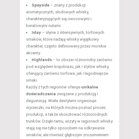
Speyside
– znany z produkcji
aromatycznych, słodowych whisky,
charakteryzujących się owocowymi i
kwiatowymi nutami.
Islay
– słynie z intensywnych, torfowych
smaków, które nadają whisky wyjątkowy
charakter, często definiowany przez morskie
akcenty.
Highlands
– to obszar różnorodny zarówno
pod względem krajobrazu, jak i stylów whisky,
oferujący zarówno torfowe, jak i łagodniejsze
smaki.
Każdy z tych regionów oferuje
unikalne
doświadczenia
związane z produkcją i
degustacją. Wiele destylarni organizuje
wycieczki, na których można poznać proces
produkcji, a także skosztować różnorodnych
trunków. Dzięki temu, wizyty w regionach whisky
stają się nie tylko sposobem na odkrywanie
smaków, ale również głębszym zrozumieniem