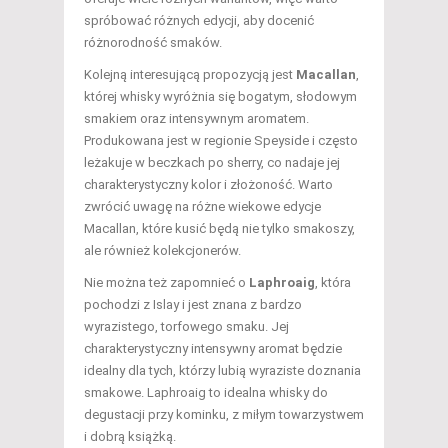
spróbować różnych edycji, aby docenić
różnorodność smaków.
Kolejną interesującą propozycją jest
Macallan
,
której whisky wyróżnia się bogatym, słodowym
smakiem oraz intensywnym aromatem.
Produkowana jest w regionie Speyside i często
leżakuje w beczkach po sherry, co nadaje jej
charakterystyczny kolor i złożoność. Warto
zwrócić uwagę na różne wiekowe edycje
Macallan, które kusić będą nie tylko smakoszy,
ale również kolekcjonerów.
Nie można też zapomnieć o
Laphroaig
, która
pochodzi z Islay i jest znana z bardzo
wyrazistego, torfowego smaku. Jej
charakterystyczny intensywny aromat będzie
idealny dla tych, którzy lubią wyraziste doznania
smakowe. Laphroaig to idealna whisky do
degustacji przy kominku, z miłym towarzystwem
i dobrą książką.