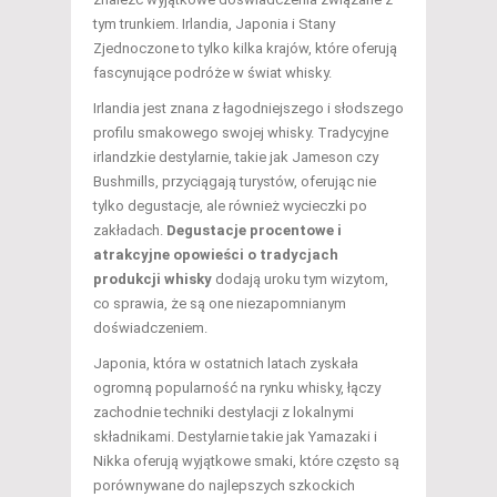
tym trunkiem. Irlandia, Japonia i Stany
Zjednoczone to tylko kilka krajów, które oferują
fascynujące podróże w świat whisky.
Irlandia jest znana z łagodniejszego i słodszego
profilu smakowego swojej whisky. Tradycyjne
irlandzkie destylarnie, takie jak Jameson czy
Bushmills, przyciągają turystów, oferując nie
tylko degustacje, ale również wycieczki po
zakładach.
Degustacje procentowe i
atrakcyjne opowieści o tradycjach
produkcji whisky
dodają uroku tym wizytom,
co sprawia, że są one niezapomnianym
doświadczeniem.
Japonia, która w ostatnich latach zyskała
ogromną popularność na rynku whisky, łączy
zachodnie techniki destylacji z lokalnymi
składnikami. Destylarnie takie jak Yamazaki i
Nikka oferują wyjątkowe smaki, które często są
porównywane do najlepszych szkockich