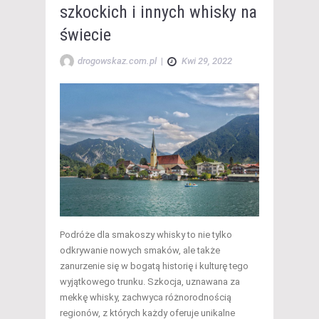
szkockich i innych whisky na
świecie
drogowskaz.com.pl
|
Kwi 29, 2022
Podróże dla smakoszy whisky to nie tylko
odkrywanie nowych smaków, ale także
zanurzenie się w bogatą historię i kulturę tego
wyjątkowego trunku. Szkocja, uznawana za
mekkę whisky, zachwyca różnorodnością
regionów, z których każdy oferuje unikalne