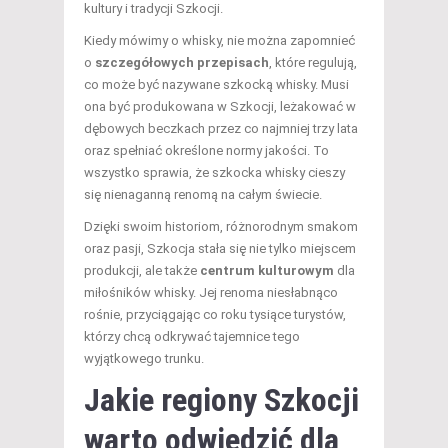
kultury i tradycji Szkocji.
Kiedy mówimy o whisky, nie można zapomnieć
o
szczegółowych przepisach
, które regulują,
co może być nazywane szkocką whisky. Musi
ona być produkowana w Szkocji, leżakować w
dębowych beczkach przez co najmniej trzy lata
oraz spełniać określone normy jakości. To
wszystko sprawia, że szkocka whisky cieszy
się nienaganną renomą na całym świecie.
Dzięki swoim historiom, różnorodnym smakom
oraz pasji, Szkocja stała się nie tylko miejscem
produkcji, ale także
centrum kulturowym
dla
miłośników whisky. Jej renoma niesłabnąco
rośnie, przyciągając co roku tysiące turystów,
którzy chcą odkrywać tajemnice tego
wyjątkowego trunku.
Jakie regiony Szkocji
warto odwiedzić dla