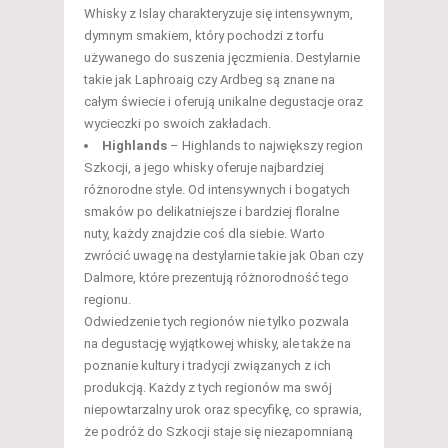
Whisky z Islay charakteryzuje się intensywnym,
dymnym smakiem, który pochodzi z torfu
używanego do suszenia jęczmienia. Destylarnie
takie jak Laphroaig czy Ardbeg są znane na
całym świecie i oferują unikalne degustacje oraz
wycieczki po swoich zakładach.
Highlands
– Highlands to największy region
Szkocji, a jego whisky oferuje najbardziej
różnorodne style. Od intensywnych i bogatych
smaków po delikatniejsze i bardziej floralne
nuty, każdy znajdzie coś dla siebie. Warto
zwrócić uwagę na destylarnie takie jak Oban czy
Dalmore, które prezentują różnorodność tego
regionu.
Odwiedzenie tych regionów nie tylko pozwala
na degustację wyjątkowej whisky, ale także na
poznanie kultury i tradycji związanych z ich
produkcją. Każdy z tych regionów ma swój
niepowtarzalny urok oraz specyfikę, co sprawia,
że podróż do Szkocji staje się niezapomnianą