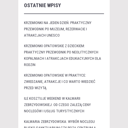
OSTATNIE WPISY
KRZEMIONKI NA JEDEN DZIEŃ: PRAKTYCZNY
PRZEWODNIK PO MUZEUM, REZERWACIE I
ATRAKCJACH UNESCO
KRZEMIONKI OPATOWSKIE Z DZIECKIEM:
PRAKTYCZNY PRZEWODNIK PO NEOLITYCZNYCH
KOPALNIACH I ATRAKCJACH EDUKACYJNYCH DLA
RODZIN
KRZEMIONKI OPATOWSKIE W PRAKTYCE:
ZWIEDZANIE, ATRAKCJE I CO WARTO WIEDZIEĆ
PRZED WIZYTĄ
ILE KOSZTUJE WEEKEND W KALWARII
ZEBRZYDOWSKIEJ: OD CZEGO ZALEŻĄ CENY
NOCLEGÓW I USŁUG TURYSTYCZNYCH
KALWARIA ZEBRZYDOWSKA: WYBÓR NOCLEGU
BLISKO SANKTUARIUM CZY POZA CENTRUM A