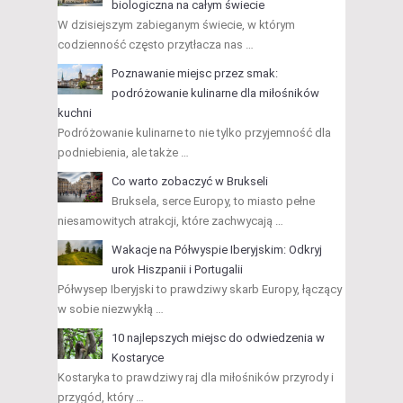
biologiczna na całym świecie
W dzisiejszym zabieganym świecie, w którym
codzienność często przytłacza nas …
Poznawanie miejsc przez smak:
podróżowanie kulinarne dla miłośników
kuchni
Podróżowanie kulinarne to nie tylko przyjemność dla
podniebienia, ale także …
Co warto zobaczyć w Brukseli
Bruksela, serce Europy, to miasto pełne
niesamowitych atrakcji, które zachwycają …
Wakacje na Półwyspie Iberyjskim: Odkryj
urok Hiszpanii i Portugalii
Półwysep Iberyjski to prawdziwy skarb Europy, łączący
w sobie niezwykłą …
10 najlepszych miejsc do odwiedzenia w
Kostaryce
Kostaryka to prawdziwy raj dla miłośników przyrody i
przygód, który …