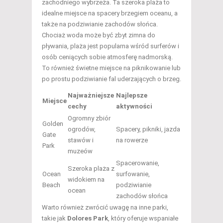
zachodniego wybrzeża. Ta szeroka plaża to
idealne miejsce na spacery brzegiem oceanu, a
także na podziwianie zachodów słońca.
Chociaż woda może być zbyt zimna do
pływania, plaża jest popularna wśród surferów i
osób ceniących sobie atmosferę nadmorską.
To również świetne miejsce na piknikowanie lub
po prostu podziwianie fal uderzających o brzeg.
Najważniejsze
Najlepsze
Miejsce
cechy
aktywności
Ogromny zbiór
Golden
ogrodów,
Spacery, pikniki, jazda
Gate
stawów i
na rowerze
Park
muzeów
Spacerowanie,
Szeroka plaża z
Ocean
surfowanie,
widokiem na
Beach
podziwianie
ocean
zachodów słońca
Warto również zwrócić uwagę na inne parki,
takie jak
Dolores Park
, który oferuje wspaniałe