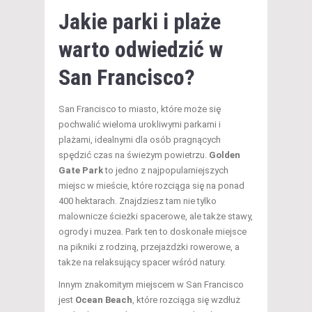
Jakie parki i plaże
warto odwiedzić w
San Francisco?
San Francisco to miasto, które może się
pochwalić wieloma urokliwymi parkami i
plażami, idealnymi dla osób pragnących
spędzić czas na świeżym powietrzu.
Golden
Gate Park
to jedno z najpopularniejszych
miejsc w mieście, które rozciąga się na ponad
400 hektarach. Znajdziesz tam nie tylko
malownicze ścieżki spacerowe, ale także stawy,
ogrody i muzea. Park ten to doskonałe miejsce
na pikniki z rodziną, przejażdżki rowerowe, a
także na relaksujący spacer wśród natury.
Innym znakomitym miejscem w San Francisco
jest
Ocean Beach
, które rozciąga się wzdłuż