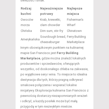
świeżość i smak.
Rodzaj
Najważniejsze
Najlepsze
kuchni
potrawy
miejsca
Owoców
Krab, krewetki,
Fisherman’s
morza
clam chowder
Wharf
Chińska
Dim sum, stir-fry
Chinatown
Sourdough bread,
Ferry Building
Amerykańska
cheeseburger
Marketplace
Innym obowiązkowym punktem na kulinarnej
mapie San Francisco jest
Ferry Building
Marketplace
, gdzie można znaleźć lokalnych
producentów i sprzedawców, oferujących
wszystko, od doskonałego chleba na zakwasie,
po wyjątkowe sery i wina. To miejsce to idealna
destynacja dla tych, którzy pragną odkrywać
smakowe połączenia i wspierać lokalne
inicjatywy. Eksploracja kulinarna San Francisco z
pewnością dostarczy niezapomnianych wrażeń
i odkryć, a każdy posiłek może być małą
przygodą w tym niezwykłym mieście.