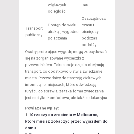
większych
tras
odległości
Oszczędność
Dostęp do wielu
czasu i
Transport
atrakcji, wygodne
pieniędzy
publiczny
połączenia
podczas
podróży
Osoby preferujące wygodę mogą zdecydować
się na zorganizowane wycieczki z
przewodnikiem. Takie opcje często obejmują
transport, co dodatkowo ułatwia zwiedzanie
miasta. Przewodnicy dostarczają ciekawych
informacji o miejscach, które odwiedzają
turyści, co sprawia, że taka forma zwiedzania
jest nie tylko komfortowa, ale także edukacyjna.
Powiązane wpisy:
10 rzeczy do zrobienia w Melbourne,
które musisz zobaczyć przed wyjazdem do
domu