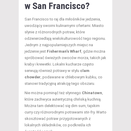
w San Francisco?
San Francisco to raj dla miłośników jedzenia,
uwodzący swoimi kulinarnymi ofertami. Miasto
słynie z różnorodnych potraw, które
odzwierciedlają wielokulturowość tego regionu.
Jednym z najpopularniejszych miejsc na
jedzenie jest
Fisherman’s Wharf
, gdzie można
spróbować świeżych owoców morza, takich jak
kraby i krewetki. Lokalni kucharze często
serwują również potrawy w stylu
clam
chowder
, podawane w chlebowym kubku, co
stanowi tradycyjną atrakcję tego obszaru.
Nie można pominąć też słynnego
Chinatown
,
które zachwyca autentyczną chińską kuchnią.
Można tam delektować się dim sum, tajskim
curry czy różnorodnymi potrawami stir-fry. Warto
skosztować potraw przygotowanych z
lokalnych składników, co podkreśla ich