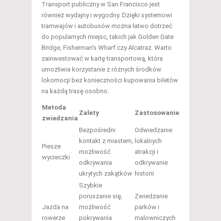
Transport publiczny w San Francisco jest
również wydajny i wygodny. Dzięki systemowi
tramwajów i autobusów można łatwo dotrzeć
do popularnych miejsc, takich jak Golden Gate
Bridge, Fisherman’s Wharf czy Alcatraz. Warto
zainwestować w kartę transportową, która
umożliwia korzystanie z różnych środków
lokomocji bez konieczności kupowania biletów
na każdą trasę osobno.
Metoda
Zalety
Zastosowanie
zwiedzania
Bezpośredni
Odwiedzanie
kontakt z miastem,
lokalnych
Piesze
możliwość
atrakcji i
wycieczki
odkrywania
odkrywanie
ukrytych zakątków
historii
Szybkie
poruszanie się,
Zwiedzanie
Jazda na
możliwość
parków i
rowerze
pokrywania
malowniczych