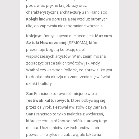
podziwiać piękne krajobrazy oraz
charakterystyczną architekturę San Francisco.
Kolejki linowe poruszają się wzdłuż stromych
ulic, co zapewnia niezapomniane wrażenia.
Kolejnym fascynującym miejscem jest
Muzeum
Sztuki Nowoczesnej
(SFMOMA), które
prezentuje bogatą kolekcję dzieł
współczesnych artystów. W muzeum można
zobaczyć prace takich twórców jak Andy
Warhol czy Jackson Pollock, co sprawia, że jest
to doskonała okazja do zanurzenia się w świat
sztuki i kultury.
San Francisco to również miejsce wielu
festiwali kulturowych
, które odbywają się
przez cały rok. Festiwal Kwiatów czy Carnaval
San Francisco to tylko niektóre z wydarzeń,
które celebrują różnorodność kulturową tego
miasta. Uczestnictwo w tych festiwalach
pozwala nie tylko na zabawę, ale także na