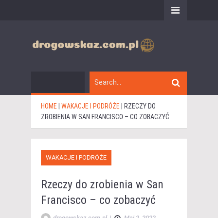
HOME
|
WAKACJE I PODRÓŻE
|
RZECZY DO
ZROBIENIA W SAN FRANCISCO – CO ZOBACZYĆ
WAKACJE I PODRÓŻE
Rzeczy do zrobienia w San
Francisco – co zobaczyć
drogowskaz.com.pl
|
Maj 2, 2022