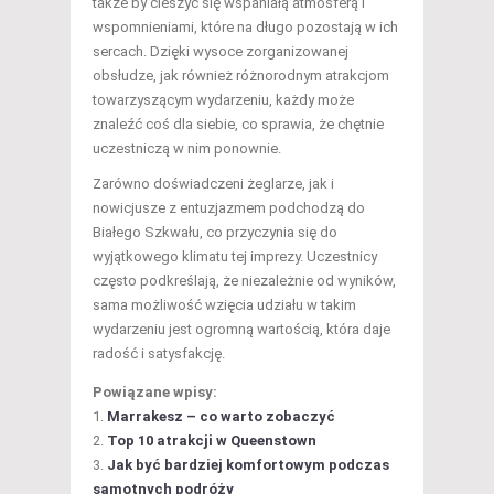
także by cieszyć się wspaniałą atmosferą i
wspomnieniami, które na długo pozostają w ich
sercach. Dzięki wysoce zorganizowanej
obsłudze, jak również różnorodnym atrakcjom
towarzyszącym wydarzeniu, każdy może
znaleźć coś dla siebie, co sprawia, że chętnie
uczestniczą w nim ponownie.
Zarówno doświadczeni żeglarze, jak i
nowicjusze z entuzjazmem podchodzą do
Białego Szkwału, co przyczynia się do
wyjątkowego klimatu tej imprezy. Uczestnicy
często podkreślają, że niezależnie od wyników,
sama możliwość wzięcia udziału w takim
wydarzeniu jest ogromną wartością, która daje
radość i satysfakcję.
Powiązane wpisy:
Marrakesz – co warto zobaczyć
Top 10 atrakcji w Queenstown
Jak być bardziej komfortowym podczas
samotnych podróży