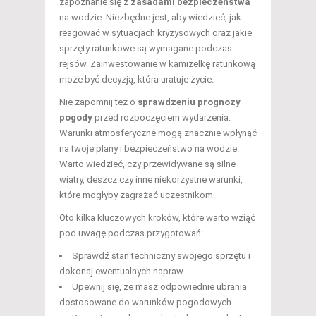
zapoznanie się z
zasadami bezpieczeństwa
na wodzie. Niezbędne jest, aby wiedzieć, jak
reagować w sytuacjach kryzysowych oraz jakie
sprzęty ratunkowe są wymagane podczas
rejsów. Zainwestowanie w kamizelkę ratunkową
może być decyzją, która uratuje życie.
Nie zapomnij też o
sprawdzeniu prognozy
pogody
przed rozpoczęciem wydarzenia.
Warunki atmosferyczne mogą znacznie wpłynąć
na twoje plany i bezpieczeństwo na wodzie.
Warto wiedzieć, czy przewidywane są silne
wiatry, deszcz czy inne niekorzystne warunki,
które mogłyby zagrażać uczestnikom.
Oto kilka kluczowych kroków, które warto wziąć
pod uwagę podczas przygotowań:
Sprawdź stan techniczny swojego sprzętu i
dokonaj ewentualnych napraw.
Upewnij się, że masz odpowiednie ubrania
dostosowane do warunków pogodowych.