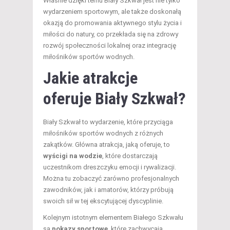
Właśnie dzięki temu Biały Szkwał jest nie tylko
wydarzeniem sportowym, ale także doskonałą
okazją do promowania aktywnego stylu życia i
miłości do natury, co przekłada się na zdrowy
rozwój społeczności lokalnej oraz integrację
miłośników sportów wodnych.
Jakie atrakcje
oferuje Biały Szkwał?
Biały Szkwał to wydarzenie, które przyciąga
miłośników sportów wodnych z różnych
zakątków. Główna atrakcja, jaką oferuje, to
wyścigi na wodzie
, które dostarczają
uczestnikom dreszczyku emocji i rywalizacji.
Można tu zobaczyć zarówno profesjonalnych
zawodników, jak i amatorów, którzy próbują
swoich sił w tej ekscytującej dyscyplinie.
Kolejnym istotnym elementem Białego Szkwału
są
pokazy sportowe
, które zachwycają