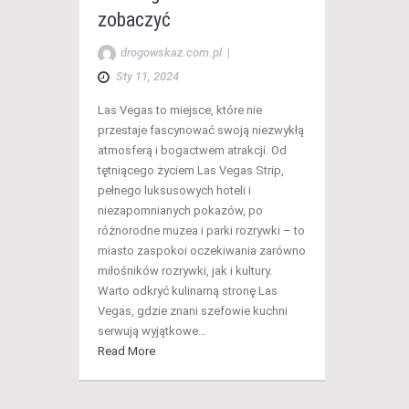
zobaczyć
drogowskaz.com.pl
|
Sty 11, 2024
Las Vegas to miejsce, które nie
przestaje fascynować swoją niezwykłą
atmosferą i bogactwem atrakcji. Od
tętniącego życiem Las Vegas Strip,
pełnego luksusowych hoteli i
niezapomnianych pokazów, po
różnorodne muzea i parki rozrywki – to
miasto zaspokoi oczekiwania zarówno
miłośników rozrywki, jak i kultury.
Warto odkryć kulinarną stronę Las
Vegas, gdzie znani szefowie kuchni
serwują wyjątkowe…
Read More