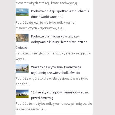
niesamowitych atrakcji, które zachwycają …
Podróże do Azji: spotkanie z duchami i
duchowość wschodu
Podróże do Azji to nie tylko odkrywanie
malowniczych krajobrazów, ale …
Podróże dla miłośników tatuaży:
odkrywanie kultury i historii tatuażu na
świecie
Tatuaże to nie tylko forma sztuki, ale także głęboki
wyraz …
Wakacyjne wyzwanie: Podróże na
najtrudniejsze wierzchołki świata
Podróże w góry to dla wielu pasjonatów nie tylko
sposób …
12 miejsc, które powinieneś odwiedzić
przed śmiercią
Podróże to nie tylko odkrywanie nowych miejsc, ale
także poszerzanie …