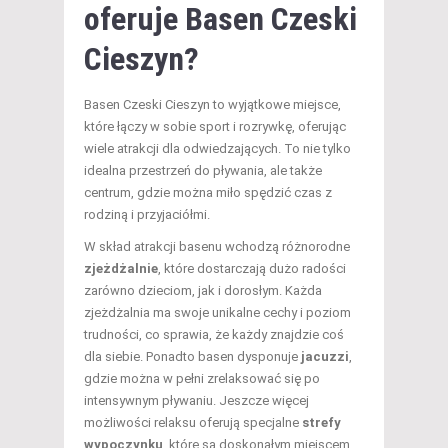
oferuje Basen Czeski
Cieszyn?
Basen Czeski Cieszyn to wyjątkowe miejsce,
które łączy w sobie sport i rozrywkę, oferując
wiele atrakcji dla odwiedzających. To nie tylko
idealna przestrzeń do pływania, ale także
centrum, gdzie można miło spędzić czas z
rodziną i przyjaciółmi.
W skład atrakcji basenu wchodzą różnorodne
zjeżdżalnie
, które dostarczają dużo radości
zarówno dzieciom, jak i dorosłym. Każda
zjeżdżalnia ma swoje unikalne cechy i poziom
trudności, co sprawia, że każdy znajdzie coś
dla siebie. Ponadto basen dysponuje
jacuzzi
,
gdzie można w pełni zrelaksować się po
intensywnym pływaniu. Jeszcze więcej
możliwości relaksu oferują specjalne
strefy
wypoczynku
, które są doskonałym miejscem