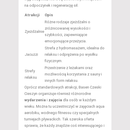
na odpoczynek i regenerację sił.
Atrakcji
Opis
Różne rodzaje zjeżdżalni o
zróżnicowanej wysokości i
Zjeżdżalnie
szybkości, zapewniające
emocjonujące przeżycia.
Strefa z hydromasażem, idealna do
Jacuzzi
relaksu i odprężenia po wysiłku
fizycznym.
Przestrzenie z leżakami oraz
Strefy
możliwością korzystania z sauny i
relaksu
innych form relaksu.
Oprócz standardowych atrakcji, Basen Czeski
Cieszyn organizuje również różnorodne
wydarzenia
i
zajęcia
dla osób w każdym
wieku. Można tu uczestniczyć w zajęciach aqua
aerobiku, wodnego fitnessu czy specjalnych
turniejach pływackich. Tak szeroka oferta
sprawia, że każdy znajdzie coś interesującego i