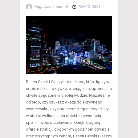
drogowskaz.com.pl
|
Kwi 13, 2021
Basen Czeski Cieszyn to miejsce, które łączy w
sobie relaks i rozrywkę, oferując niezapomniane
chwile spędzone w ciepłej wodzie. Niezależnie
od tego, czy szukasz okazji do aktywnego
wypoczynku, czy pragniesz zregenerować siły
w strefie wellness, ten obiekt z pewnością
spełni Twoje oczekiwania. Dzięki bogatej
ofercie atrakcji, dogodnym godzinom otwarcia
oraz przystępnym cenom, Basen Czeski Cieszyn