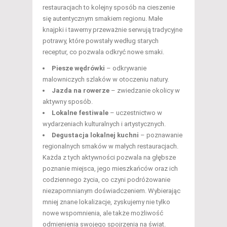
restauracjach to kolejny sposób na cieszenie
się autentycznym smakiem regionu. Małe
knajpki i tawerny przeważnie serwują tradycyjne
potrawy, które powstały według starych
receptur, co pozwala odkryć nowe smaki.
Piesze wędrówki
– odkrywanie
malowniczych szlaków w otoczeniu natury.
Jazda na rowerze
– zwiedzanie okolicy w
aktywny sposób.
Lokalne festiwale
– uczestnictwo w
wydarzeniach kulturalnych i artystycznych.
Degustacja lokalnej kuchni
– poznawanie
regionalnych smaków w małych restauracjach.
Każda z tych aktywności pozwala na głębsze
poznanie miejsca, jego mieszkańców oraz ich
codziennego życia, co czyni podróżowanie
niezapomnianym doświadczeniem. Wybierając
mniej znane lokalizacje, zyskujemy nie tylko
nowe wspomnienia, ale także możliwość
odmienienia swojego spojrzenia na świat.