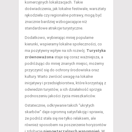
komercyjnych lokalizacjach. Takie
doświadczenia, jak lokalne festiwale, warsztaty
rękodzieła czy regionalne potrawy, mogą być
znacznie bardziej wzbogacające niż
standardowe atrakcje turystyczne.
Dodatkowo, wybierając mniej popularne
kierunki, wspieramy lokalne społeczności, co
ma pozytywny wpływ na ich rozwój.
Turystyka
zrównoważona
staje się coraz ważniejsza, a
podróżując do mniej znanych miejsc, możemy
przyczynić się do ochrony środowiska oraz
kultury. Warto zwrócić uwagę na lokalne
inicjatywy i przedsiębiorstwa, które korzystają z
odwiedzin turystów, a ich działalność sprzyja
podnoszeniu jakości życia mieszkańców.
Ostatecznie, odkrywanie takich “ukrytych
skarbów” daje ogromną satysfakcję i sprawia,
że podróż stała się nie tylko relaksem, ale
również sposobem na poszerzenie horyzontów
i zdobycie
niepowtarzalnych wspomnień
. W