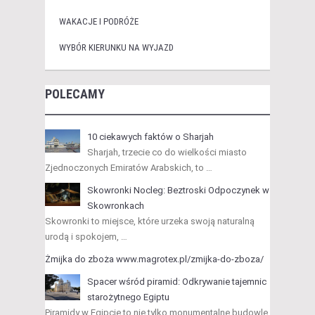
WAKACJE I PODRÓŻE
WYBÓR KIERUNKU NA WYJAZD
POLECAMY
10 ciekawych faktów o Sharjah
Sharjah, trzecie co do wielkości miasto
Zjednoczonych Emiratów Arabskich, to …
Skowronki Nocleg: Beztroski Odpoczynek w
Skowronkach
Skowronki to miejsce, które urzeka swoją naturalną
urodą i spokojem, …
Żmijka do zboża www.magrotex.pl/zmijka-do-zboza/
Spacer wśród piramid: Odkrywanie tajemnic
starożytnego Egiptu
Piramidy w Egipcie to nie tylko monumentalne budowle,