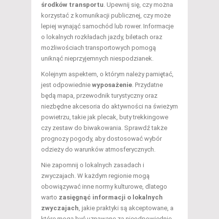
środków transportu
. Upewnij się, czy można
korzystać z komunikacji publicznej, czy może
lepiej wynająć samochód lub rower. Informacje
o lokalnych rozkładach jazdy, biletach oraz
możliwościach transportowych pomogą
uniknąć nieprzyjemnych niespodzianek.
Kolejnym aspektem, o którym należy pamiętać,
jest odpowiednie
wyposażenie
. Przydatne
będą mapa, przewodnik turystyczny oraz
niezbędne akcesoria do aktywności na świeżym
powietrzu, takie jak plecak, buty trekkingowe
czy zestaw do biwakowania. Sprawdź także
prognozy pogody, aby dostosować wybór
odzieży do warunków atmosferycznych.
Nie zapomnij o lokalnych zasadach i
zwyczajach. W każdym regionie mogą
obowiązywać inne normy kulturowe, dlatego
warto
zasięgnąć informacji o lokalnych
zwyczajach
, jakie praktyki są akceptowane, a
które mogą być uznawane za nieodpowiednie.