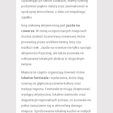
Spacerując po takich szlakach, mamy szansę
podziwiać piękno natury oraz zasmakować w
spokojnej atmosferze, z dala od miejskiego
zgiełku.
Inną ciekawą aktywnością jest
jazda na
rowerze
. W mniej uczęszczanych miejscach
można znaleźć liczne trasy rowerowe, które
prowadzą przez urokliwe tereny, lasy czy
wzdłuż rzek. Jazda na rowerze nie tylko sprzyja
aktywności fizycznej, ale także pozwala na
odkrywanie lokalnych atrakcji w dogodnym
tempie.
Miejsca te często organizują również różne
lokalne festiwale
i wydarzenia, które dają
szansę na głębsze poznanie kultury oraz
tradycji regionu. Festiwale te mogą obejmować
występy artystyczne, lokalne rzemiosło oraz
degustacje regionalnych potraw, co pozwala na
pełne zanurzenie się w atmosferę danego
miejsca. Spróbowanie lokalnej kuchni w małych