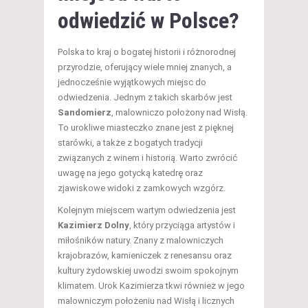
odwiedzić w Polsce?
Polska to kraj o bogatej historii i różnorodnej
przyrodzie, oferujący wiele mniej znanych, a
jednocześnie wyjątkowych miejsc do
odwiedzenia. Jednym z takich skarbów jest
Sandomierz
, malowniczo położony nad Wisłą.
To urokliwe miasteczko znane jest z pięknej
starówki, a także z bogatych tradycji
związanych z winem i historią. Warto zwrócić
uwagę na jego gotycką katedrę oraz
zjawiskowe widoki z zamkowych wzgórz.
Kolejnym miejscem wartym odwiedzenia jest
Kazimierz Dolny
, który przyciąga artystów i
miłośników natury. Znany z malowniczych
krajobrazów, kamieniczek z renesansu oraz
kultury żydowskiej uwodzi swoim spokojnym
klimatem. Urok Kazimierza tkwi również w jego
malowniczym położeniu nad Wisłą i licznych