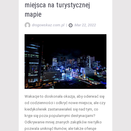
miejsca na turystycznej
mapie
drogowskaz.com.pl
|
Mar 22, 2022
Wakacje to doskonała okazja, aby oderwać się
od codzienności i odkryć nowe miejsca, ale czy
kiedykolwiek zastanawiałeś się nad tym, co
kryje się poza popularnymi destynacjami?
Odkrywanie mniej znanych zakątków nie tylko
pozwala uniknąć tłumów, ale także oferuje