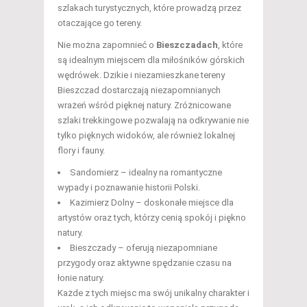
szlakach turystycznych, które prowadzą przez
otaczające go tereny.
Nie można zapomnieć o
Bieszczadach
, które
są idealnym miejscem dla miłośników górskich
wędrówek. Dzikie i niezamieszkane tereny
Bieszczad dostarczają niezapomnianych
wrażeń wśród pięknej natury. Zróżnicowane
szlaki trekkingowe pozwalają na odkrywanie nie
tylko pięknych widoków, ale również lokalnej
flory i fauny.
Sandomierz – idealny na romantyczne
wypady i poznawanie historii Polski.
Kazimierz Dolny – doskonałe miejsce dla
artystów oraz tych, którzy cenią spokój i piękno
natury.
Bieszczady – oferują niezapomniane
przygody oraz aktywne spędzanie czasu na
łonie natury.
Każde z tych miejsc ma swój unikalny charakter i