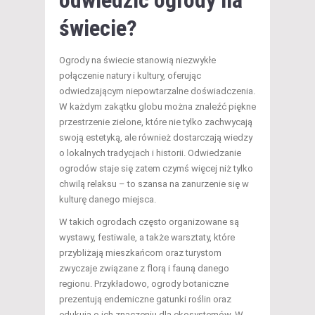
odwiedzić ogrody na
świecie?
Ogrody na świecie stanowią niezwykłe
połączenie natury i kultury, oferując
odwiedzającym niepowtarzalne doświadczenia.
W każdym zakątku globu można znaleźć piękne
przestrzenie zielone, które nie tylko zachwycają
swoją estetyką, ale również dostarczają wiedzy
o lokalnych tradycjach i historii. Odwiedzanie
ogrodów staje się zatem czymś więcej niż tylko
chwilą relaksu – to szansa na zanurzenie się w
kulturę danego miejsca.
W takich ogrodach często organizowane są
wystawy, festiwale, a także warsztaty, które
przybliżają mieszkańcom oraz turystom
zwyczaje związane z florą i fauną danego
regionu. Przykładowo, ogrody botaniczne
prezentują endemiczne gatunki roślin oraz
edukują o ich znaczeniu dla ekosystemów. W