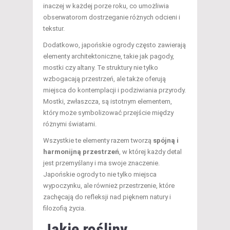
inaczej w każdej porze roku, co umożliwia
obserwatorom dostrzeganie różnych odcieni i
tekstur.
Dodatkowo, japońskie ogrody często zawierają
elementy architektoniczne, takie jak pagody,
mostki czy altany. Te struktury nie tylko
wzbogacają przestrzeń, ale także oferują
miejsca do kontemplacji i podziwiania przyrody.
Mostki, zwłaszcza, są istotnym elementem,
który może symbolizować przejście między
różnymi światami.
Wszystkie te elementy razem tworzą
spójną i
harmonijną przestrzeń
, w której każdy detal
jest przemyślany i ma swoje znaczenie.
Japońskie ogrody to nie tylko miejsca
wypoczynku, ale również przestrzenie, które
zachęcają do refleksji nad pięknem natury i
filozofią życia.
Jakie rośliny