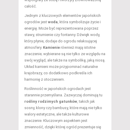
całość.
Jednym z kluczowych elementów japońskich
ogrodów jest
woda
, która symbolizuje życie i
energię. Może być reprezentowana poprzez
stawy, strumienie czy fontanny. Dźwięk wody,
który płynie, dodaje do ogrodu relaksującej
atmosfery.
Kamienie
również mają istotne
znaczenie; wybierane są nie tylko ze względu na
swój wygląd, ale także na symbolikę, jaką niosą.
Układ kamieni może przypominać naturalne
krajobrazy, co dodatkowo podkreśla ich
harmonię z otoczeniem.
Roślinność w japońskich ogrodach jest
starannie przemyślana. Zazwyczaj dominują tu
rośliny rodzimych gatunków
, takich jak
sosny, klony czy bambusy, które mają nie tylko
walory estetyczne, ale także kulturowe
znaczenie. Kluczowym aspektem jest
zmienność, dzięki której ogród prezentuje się