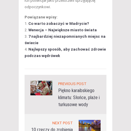
ich potencjał jako przestrzeni sprzyjającej
odpoczynkowi.
Powiązane wpisy:
Co warto zobaczyć w Madrycie?
Wenecja – Największe miasto świata
7 najbardziej niezapomnianych miejsc na
świecie
Najlepszy sposób, aby zachować zdrowie
podczas wędrówek
PREVIOUS POST
Piękno karaibskiego
klimatu: Słońce, plaże i
turkusowe wody
NEXT POST
10 rzeczy do zrobienia