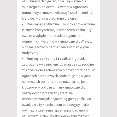
naturalnie w danym regionie i są ważne dla
lokalnego ekosystemu. Często w ogrodach
botanicznych można zobaczyć rzadkie rośliny
krajowe, które są chronione prawnie.
Rośliny egzotyczne
– rośliny sprowadzone
z innych kontynentów, które często zaskakują
swoim wyglądem oraz adaptacjami do
odmiennych warunków klimatycznych. Wiele z
nich ma szczególne znaczenie w medycynie
tradycyjnej.
Rośliny ochronne i rzadkie
– gatunki
zagrożone wyginięciem lub mające szczególne
znaczenie dla zachowania bioróżnorodności. W
ogrodach botanicznych podejmuje się wysiłki
na rzecz ich ochrony i rozmnażania, co jest
kluczowe w obliczu zmian klimatycznych.
Każdy ogród botaniczny stara się
reprezentować jak najszerszą gamę roślin, co
czyni je nie tylko miejscem edukacyjnym, ale
również przestrzenią sprzyjającą badaniom
naukowym. Dzięki wyeksponowaniu różnych