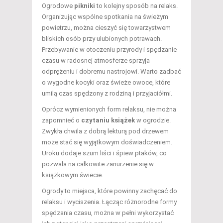
Ogrodowe
pikniki
to kolejny sposób na relaks.
Organizując wspólne spotkania na świeżym
powietrzu, można cieszyć się towarzystwem
bliskich osób przy ulubionych potrawach.
Przebywanie w otoczeniu przyrody i spędzanie
czasu w radosnej atmosferze sprzyja
odprężeniu i dobremu nastrojowi. Warto zadbać
o wygodne kocyki oraz świeże owoce, które
umilą czas spędzony z rodziną i przyjaciółmi.
Oprócz wymienionych form relaksu, nie można
zapomnieć o
czytaniu książek
w ogrodzie.
Zwykła chwila z dobrą lekturą pod drzewem
może stać się wyjątkowym doświadczeniem.
Uroku dodaje szum liści i śpiew ptaków, co
pozwala na całkowite zanurzenie się w
książkowym świecie.
Ogrody to miejsca, które powinny zachęcać do
relaksu i wyciszenia. Łącząc różnorodne formy
spędzania czasu, można w pełni wykorzystać