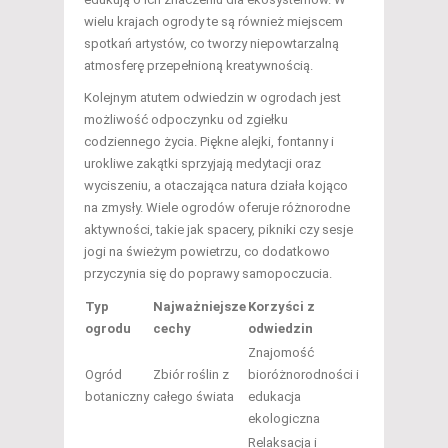
wielu krajach ogrody te są również miejscem
spotkań artystów, co tworzy niepowtarzalną
atmosferę przepełnioną kreatywnością.
Kolejnym atutem odwiedzin w ogrodach jest
możliwość odpoczynku od zgiełku
codziennego życia. Piękne alejki, fontanny i
urokliwe zakątki sprzyjają medytacji oraz
wyciszeniu, a otaczająca natura działa kojąco
na zmysły. Wiele ogrodów oferuje różnorodne
aktywności, takie jak spacery, pikniki czy sesje
jogi na świeżym powietrzu, co dodatkowo
przyczynia się do poprawy samopoczucia.
Typ
Najważniejsze
Korzyści z
ogrodu
cechy
odwiedzin
Znajomość
Ogród
Zbiór roślin z
bioróżnorodności i
botaniczny
całego świata
edukacja
ekologiczna
Relaksacja i