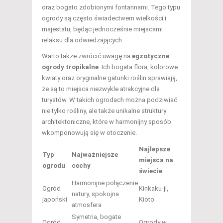
oraz bogato zdobionymi fontannami. Tego typu
ogrody są często świadectwem wielkości i
majestatu, będąc jednocześnie miejscami
relaksu dla odwiedzających.
Warto także zwrócić uwagę na
egzotyczne
ogrody tropikalne
. Ich bogata flora, kolorowe
kwiaty oraz oryginalne gatunki roślin sprawiają,
że są to miejsca niezwykle atrakcyjne dla
turystów. W takich ogrodach można podziwiać
nie tylko rośliny, ale także unikalne struktury
architektoniczne, które w harmonijny sposób
wkomponowują się w otoczenie.
Najlepsze
Typ
Najważniejsze
miejsca na
ogrodu
cechy
świecie
Harmonijne połączenie
Ogród
Kinkaku-ji,
natury, spokojna
japoński
Kioto
atmosfera
Symetria, bogate
Ogród
Ogrody w