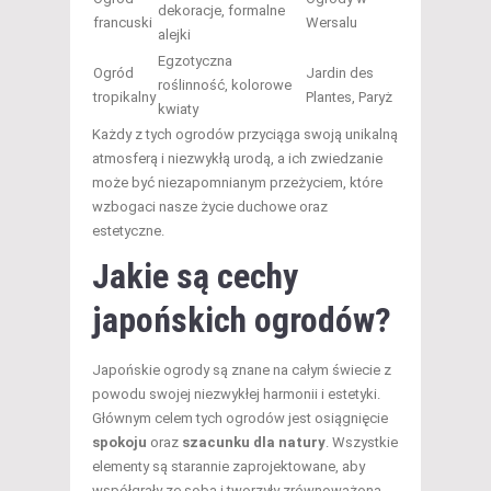
dekoracje, formalne
francuski
Wersalu
alejki
Egzotyczna
Ogród
Jardin des
roślinność, kolorowe
tropikalny
Plantes, Paryż
kwiaty
Każdy z tych ogrodów przyciąga swoją unikalną
atmosferą i niezwykłą urodą, a ich zwiedzanie
może być niezapomnianym przeżyciem, które
wzbogaci nasze życie duchowe oraz
estetyczne.
Jakie są cechy
japońskich ogrodów?
Japońskie ogrody są znane na całym świecie z
powodu swojej niezwykłej harmonii i estetyki.
Głównym celem tych ogrodów jest osiągnięcie
spokoju
oraz
szacunku dla natury
. Wszystkie
elementy są starannie zaprojektowane, aby
współgrały ze sobą i tworzyły zrównoważoną