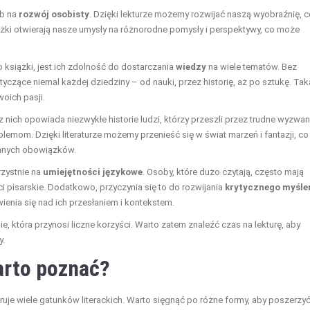
ób na
rozwój osobisty
. Dzięki lekturze możemy rozwijać naszą wyobraźnię, c
iążki otwierają nasze umysły na różnorodne pomysły i perspektywy, co może
książki, jest ich zdolność do dostarczania
wiedzy
na wiele tematów. Bez
czące niemal każdej dziedziny – od nauki, przez historię, aż po sztukę. Tak
woich pasji.
 z nich opowiada niezwykłe historie ludzi, którzy przeszli przez trudne wyzwan
mom. Dzięki literaturze możemy przenieść się w świat marzeń i fantazji, co
ennych obowiązków.
rzystnie na
umiejętności językowe
. Osoby, które dużo czytają, często mają
i pisarskie. Dodatkowo, przyczynia się to do rozwijania
krytycznego myśle
enia się nad ich przesłaniem i kontekstem.
ie, która przynosi liczne korzyści. Warto zatem znaleźć czas na lekturę, aby
y.
warto poznać?
feruje wiele gatunków literackich. Warto sięgnąć po różne formy, aby poszerzy