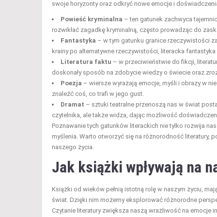
swoje horyzonty oraz odkryć nowe emocje i doświadczenia
Powieść kryminalna
– ten gatunek zachwyca tajemnicą
rozwikłać zagadkę kryminalną, często prowadząc do zask
Fantastyka
– w tym gatunku granice rzeczywistości za
krainy po alternatywne rzeczywistości, literacka fantastyk
Literatura faktu
– w przeciwieństwie do fikcji, litera
doskonały sposób na zdobycie wiedzy o świecie oraz zroz
Poezja
– wiersze wyrażają emocje, myśli i obrazy w n
znaleźć coś, co trafi w jego gust.
Dramat
– sztuki teatralne przenoszą nas w świat postaci
czytelnika, ale także widza, dając możliwość doświadczen
Poznawanie tych gatunków literackich nie tylko rozwija na
myślenia. Warto otworzyć się na różnorodność literatury
naszego życia.
Jak książki wpływają na n
Książki od wieków pełnią istotną rolę w naszym życiu, ma
świat. Dzięki nim możemy eksplorować różnorodne persp
Czytanie literatury zwiększa naszą wrażliwość na emocje i