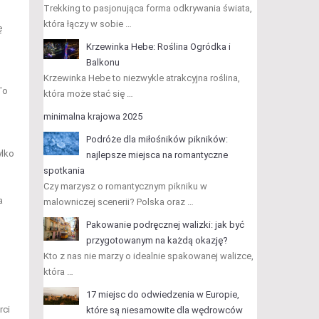
Trekking to pasjonująca forma odkrywania świata,
która łączy w sobie …
ę
Krzewinka Hebe: Roślina Ogródka i
Balkonu
Krzewinka Hebe to niezwykle atrakcyjna roślina,
To
która może stać się …
minimalna krajowa 2025
Podróże dla miłośników pikników:
ylko
najlepsze miejsca na romantyczne
spotkania
Czy marzysz o romantycznym pikniku w
a
malowniczej scenerii? Polska oraz …
Pakowanie podręcznej walizki: jak być
przygotowanym na każdą okazję?
Kto z nas nie marzy o idealnie spakowanej walizce,
która …
17 miejsc do odwiedzenia w Europie,
rci
które są niesamowite dla wędrowców