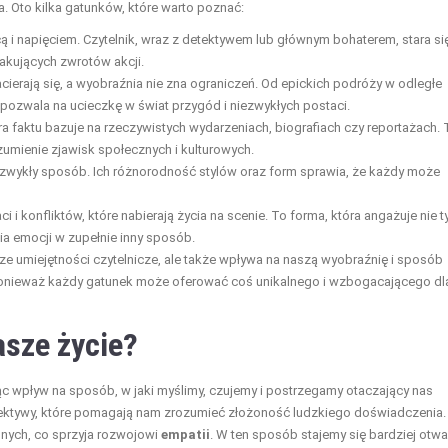
. Oto kilka gatunków, które warto poznać:
 i napięciem. Czytelnik, wraz z detektywem lub głównym bohaterem, stara si
akujących zwrotów akcji.
cierają się, a wyobraźnia nie zna ograniczeń. Od epickich podróży w odległe
a pozwala na ucieczkę w świat przygód i niezwykłych postaci.
tura faktu bazuje na rzeczywistych wydarzeniach, biografiach czy reportażach. 
umienie zjawisk społecznych i kulturowych.
iezwykły sposób. Ich różnorodność stylów oraz form sprawia, że każdy może
 i konfliktów, które nabierają życia na scenie. To forma, która angażuje nie t
ia emocji w zupełnie inny sposób.
sze umiejętności czytelnicze, ale także wpływa na naszą wyobraźnię i sposób
, ponieważ każdy gatunek może oferować coś unikalnego i wzbogacającego dl
asze życie?
jąc wpływ na sposób, w jaki myślimy, czujemy i postrzegamy otaczający nas
ektywy, które pomagają nam zrozumieć złożoność ludzkiego doświadczenia.
nnych, co sprzyja rozwojowi
empatii
. W ten sposób stajemy się bardziej otwa