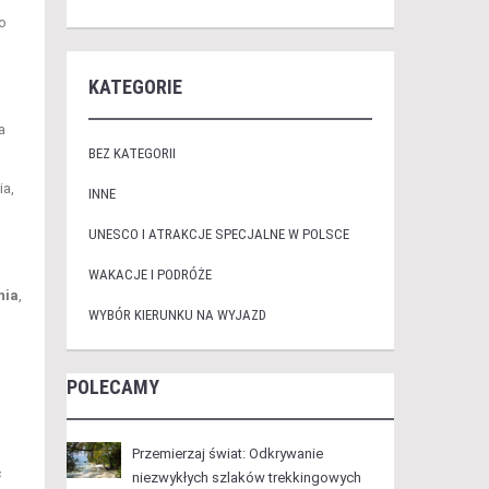
o
KATEGORIE
a
BEZ KATEGORII
ia,
INNE
UNESCO I ATRAKCJE SPECJALNE W POLSCE
WAKACJE I PODRÓŻE
nia
,
WYBÓR KIERUNKU NA WYJAZD
POLECAMY
Przemierzaj świat: Odkrywanie
ć
niezwykłych szlaków trekkingowych