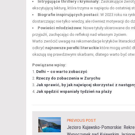
Intrygujące thrillery i kryminały:
Zaskakujące zwroty 
ekscytującą lekturę, która trzyma w napięciu do ostatniej st
Biografie inspirujących postaci:
W 2023 roku na rynku
dostarczając nie tylko wiedzy, ale również motywacji do dzi
Powieści młodzieżowe:
Nowe tytuły skierowane do mł
przyjaźń, zachęcając do refleksji nad własnym życiem.
Warto zwrócić uwagę na rekomendacje krytyków literackich 
odkryć
najnowsze perełki literackie
które mogą umilić d
okazują się prawdziwymi skarbami, dlatego warto być ot
Powiązane wpisy:
Delhi – co warto zobaczyć
Rzeczy do zobaczenia w Zurychu
Jak sprawić, by jak najwięcej skorzystać z następn
Jak spędzić wspaniały tydzień na plaży
PREVIOUS POST
Jezioro Kujawsko-Pomorskie: Rekrea
Wypoczynek nad Kujawskim Jezior