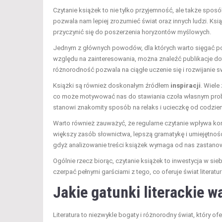
Czytanie książek to nie tylko przyjemność, ale także spos
pozwala nam lepiej zrozumieć świat oraz innych ludzi. Ks
przyczynić się do poszerzenia horyzontów myślowych.
Jednym z głównych powodów, dla których warto sięgać po 
względu na zainteresowania, można znaleźć publikacje doty
różnorodność pozwala na ciągłe uczenie się i rozwijanie s
Książki są również doskonałym źródłem
inspiracji
. Wiele
co może motywować nas do stawiania czoła własnym proble
stanowi znakomity sposób na relaks i ucieczkę od codzi
Warto również zauważyć, że regularne czytanie wpływa ko
większy zasób słownictwa, lepszą gramatykę i umiejętnośc
gdyż analizowanie treści książek wymaga od nas zastanowi
Ogólnie rzecz biorąc, czytanie książek to inwestycja w sieb
czerpać pełnymi garściami z tego, co oferuje świat literatur
Jakie gatunki literackie 
Literatura to niezwykle bogaty i różnorodny świat, który o