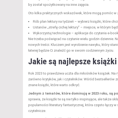
by został spożytkowany na inne zajęcia.
Oto kilka praktycznych wskazówek, które mogą pomóc w zn
Rób plan lektury na tydzień – wybierz książki, które chc
Ustanów „strefę cichej lektury” – miejsce, w którym bę
Wykorzystuj technologie – aplikacje do czytania e-book
Nie trzeba poświęcać na czytanie wielu godzin dziennie. 
nowych treści. Kluczem jest wyrobienie nawyku, który stani
łatwiej będzie Ci znaleźć go w swoim codziennym życiu.
Jakie są najlepsze książk
Rok 2023 to prawdziwa uczta dla miłośników książek. Na r
zarówno krytyków, jak i czytelników. Wśród bestsellerów z
znane książki, które warto odkryć.
Jednym z tematów, które dominują w 2023 roku, są p
sprawia, że książki te są nie tylko inspirujące, ale także
popularności literatury fantastycznej, która często łączy
czytelnicze.