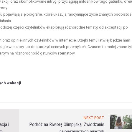
akcji oraz skomplikowane intrygi przyciągają miłośników tego gatunku, ofer
rony.
 pojawiają się biografie, które ukazują fascynujące życie znanych osobistośc
ałania.
odszej części czytelników eksplorują różnorodne tematy, od akceptacji po
oraz opinie innych czytelników w internecie. Dzięki temu łatwiej będzie nam
ługie wieczory lub dostarczyć cennych przemyśleń. Czasem to mniej znane tyt
wartym na różnorodność gatunków i tematów.
ych wakacji
NEXT POST
cja i
Podróż na Riwierę Olimpijską: Zwiedzanie
em
najpiękniejszych miastek