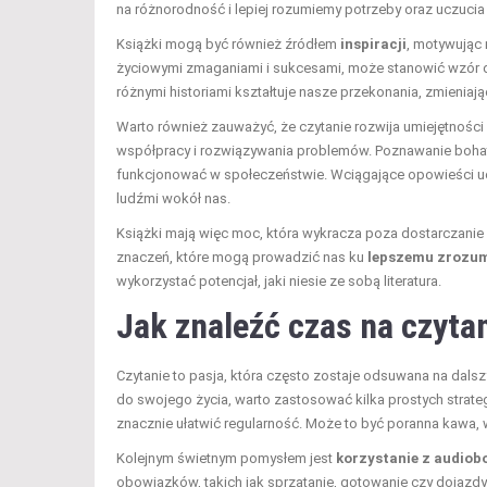
na różnorodność i lepiej rozumiemy potrzeby oraz uczucia 
Książki mogą być również źródłem
inspiracji
, motywując 
życiowymi zmaganiami i sukcesami, może stanowić wzór 
różnymi historiami kształtuje nasze przekonania, zmieniają
Warto również zauważyć, że czytanie rozwija umiejętności 
współpracy i rozwiązywania problemów. Poznawanie bohater
funkcjonować w społeczeństwie. Wciągające opowieści ucz
ludźmi wokół nas.
Książki mają więc moc, która wykracza poza dostarczanie r
znaczeń, które mogą prowadzić nas ku
lepszemu zrozum
wykorzystać potencjał, jaki niesie ze sobą literatura.
Jak znaleźć czas na czyta
Czytanie to pasja, która często zostaje odsuwana na dal
do swojego życia, warto zastosować kilka prostych strate
znacznie ułatwić regularność. Może to być poranna kawa, 
Kolejnym świetnym pomysłem jest
korzystanie z audio
obowiązków, takich jak sprzątanie, gotowanie czy dojazdy