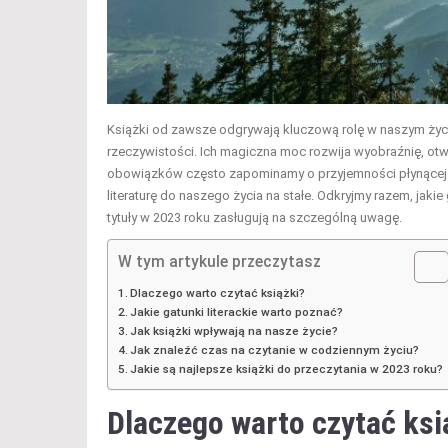
Książki od zawsze odgrywają kluczową rolę w naszym życiu
rzeczywistości. Ich magiczna moc rozwija wyobraźnię, ot
obowiązków często zapominamy o przyjemności płynącej z 
literaturę do naszego życia na stałe. Odkryjmy razem, jaki
tytuły w 2023 roku zasługują na szczególną uwagę.
W tym artykule przeczytasz
Dlaczego warto czytać książki?
Jakie gatunki literackie warto poznać?
Jak książki wpływają na nasze życie?
Jak znaleźć czas na czytanie w codziennym życiu?
Jakie są najlepsze książki do przeczytania w 2023 roku?
Dlaczego warto czytać ksi