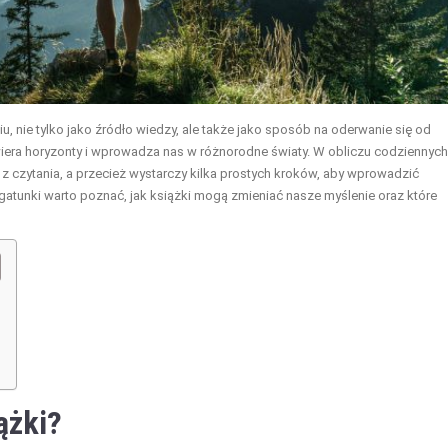
, nie tylko jako źródło wiedzy, ale także jako sposób na oderwanie się od
wiera horyzonty i wprowadza nas w różnorodne światy. W obliczu codziennych
czytania, a przecież wystarczy kilka prostych kroków, aby wprowadzić
e gatunki warto poznać, jak książki mogą zmieniać nasze myślenie oraz które
ążki?