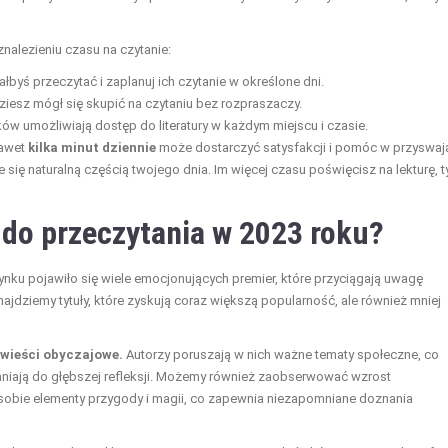
alezieniu czasu na czytanie:
iałbyś przeczytać i zaplanuj ich czytanie w określone dni.
dziesz mógł się skupić na czytaniu bez rozpraszaczy.
ów umożliwiają dostęp do literatury w każdym miejscu i czasie.
Nawet
kilka minut dziennie
może dostarczyć satysfakcji i pomóc w przyswaj
e się naturalną częścią twojego dnia. Im więcej czasu poświęcisz na lekturę, 
i do przeczytania w 2023 roku?
ynku pojawiło się wiele emocjonujących premier, które przyciągają uwagę
najdziemy tytuły, które zyskują coraz większą popularność, ale również mniej
owieści obyczajowe.
Autorzy poruszają w nich ważne tematy społeczne, co
 skłaniają do głębszej refleksji. Możemy również zaobserwować wzrost
 w sobie elementy przygody i magii, co zapewnia niezapomniane doznania