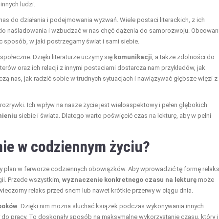
innych ludzi.
nas do działania i podejmowania wyzwań. Wiele postaci literackich, z ich
do naśladowania i wzbudzać w nas chęć dążenia do samorozwoju. Obcowani
c sposób, w jaki postrzegamy świat i sami siebie.
społeczne. Dzięki literaturze uczymy się
komunikacji
, a także zdolności do
ów oraz ich relacji z innymi postaciami dostarcza nam przykładów, jak
ą nas, jak radzić sobie w trudnych sytuacjach i nawiązywać głębsze więzi z
ozrywki. Ich wpływ na nasze życie jest wieloaspektowy i pełen głębokich
ieniu
siebie i świata. Dlatego warto poświęcić czas na lekturę, aby w pełni
nie w codziennym życiu?
szy plan w ferworze codziennych obowiązków. Aby wprowadzić tę formę relak
gii. Przede wszystkim,
wyznaczenie konkretnego czasu na lekturę
może
wieczorny relaks przed snem lub nawet krótkie przerwy w ciągu dnia.
booków
. Dzięki nim można słuchać książek podczas wykonywania innych
 do pracy. To doskonały sposób na maksymalne wykorzystanie czasu, który i