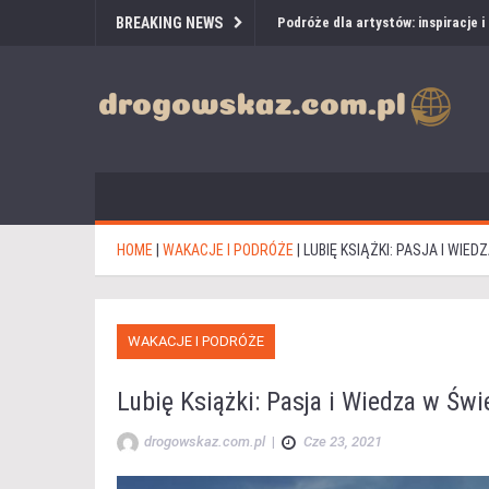
BREAKING NEWS
Podróże dla artystów: inspiracje 
HOME
|
WAKACJE I PODRÓŻE
|
LUBIĘ KSIĄŻKI: PASJA I WIED
WAKACJE I PODRÓŻE
Lubię Książki: Pasja i Wiedza w Świ
drogowskaz.com.pl
|
Cze 23, 2021