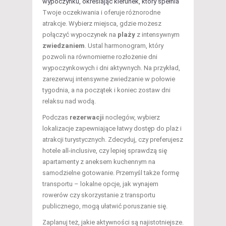
wypoczynku, określając kierunek, który spełnia
Twoje oczekiwania i oferuje różnorodne
atrakcje. Wybierz miejsca, gdzie możesz
połączyć wypoczynek na
plaży
z intensywnym
zwiedzaniem
. Ustal harmonogram, który
pozwoli na równomierne rozłożenie dni
wypoczynkowych i dni aktywnych. Na przykład,
zarezerwuj intensywne zwiedzanie w połowie
tygodnia, a na początek i koniec zostaw dni
relaksu nad wodą.
Podczas
rezerwacji
noclegów, wybierz
lokalizacje zapewniające łatwy dostęp do plaż i
atrakcji turystycznych. Zdecyduj, czy preferujesz
hotele all-inclusive, czy lepiej sprawdzą się
apartamenty z aneksem kuchennym na
samodzielne gotowanie. Przemyśl także formę
transportu – lokalne opcje, jak wynajem
rowerów czy skorzystanie z transportu
publicznego, mogą ułatwić poruszanie się.
Zaplanuj też, jakie aktywności są najistotniejsze.