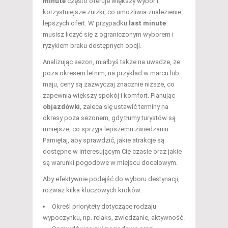
minute
często oferuje większy wybór i
korzystniejsze zniżki, co umożliwia znalezienie
lepszych ofert. W przypadku
last minute
musisz liczyć się z ograniczonym wyborem i
ryzykiem braku dostępnych opcji.
Analizując sezon, miałbyś także na uwadze, że
poza okresem letnim, na przykład w marcu lub
maju, ceny są zazwyczaj znacznie niższe, co
zapewnia większy spokój i komfort. Planując
objazdówki
, zaleca się ustawić terminy na
okresy poza sezonem, gdy tłumy turystów są
mniejsze, co sprzyja lepszemu zwiedzaniu.
Pamiętaj, aby sprawdzić, jakie atrakcje są
dostępne w interesującym Cię czasie oraz jakie
są warunki pogodowe w miejscu docelowym.
Aby efektywnie podejść do wyboru destynacji,
rozważ kilka kluczowych kroków:
Określ priorytety dotyczące rodzaju
wypoczynku, np. relaks, zwiedzanie, aktywność.