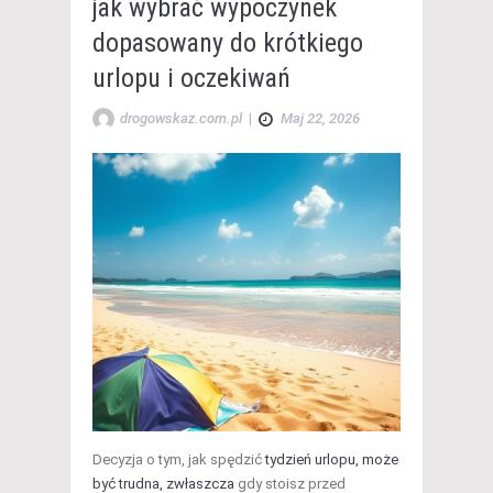
jak wybrać wypoczynek
dopasowany do krótkiego
urlopu i oczekiwań
drogowskaz.com.pl
|
Maj 22, 2026
Decyzja o tym, jak spędzić
tydzień urlopu, może
być trudna, zwłaszcza
gdy stoisz przed