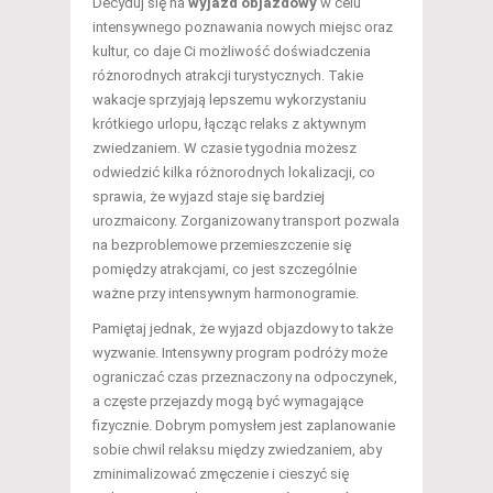
Decyduj się na
wyjazd objazdowy
w celu
intensywnego poznawania nowych miejsc oraz
kultur, co daje Ci możliwość doświadczenia
różnorodnych atrakcji turystycznych. Takie
wakacje sprzyjają lepszemu wykorzystaniu
krótkiego urlopu, łącząc relaks z aktywnym
zwiedzaniem. W czasie tygodnia możesz
odwiedzić kilka różnorodnych lokalizacji, co
sprawia, że wyjazd staje się bardziej
urozmaicony. Zorganizowany transport pozwala
na bezproblemowe przemieszczenie się
pomiędzy atrakcjami, co jest szczególnie
ważne przy intensywnym harmonogramie.
Pamiętaj jednak, że wyjazd objazdowy to także
wyzwanie. Intensywny program podróży może
ograniczać czas przeznaczony na odpoczynek,
a częste przejazdy mogą być wymagające
fizycznie. Dobrym pomysłem jest zaplanowanie
sobie chwil relaksu między zwiedzaniem, aby
zminimalizować zmęczenie i cieszyć się