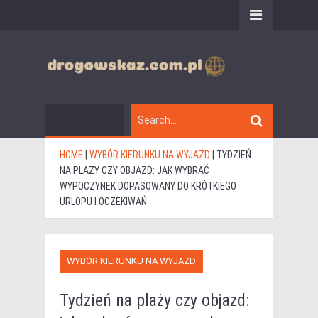
HOME
|
WYBÓR KIERUNKU NA WYJAZD
|
TYDZIEŃ
NA PLAŻY CZY OBJAZD: JAK WYBRAĆ
WYPOCZYNEK DOPASOWANY DO KRÓTKIEGO
URLOPU I OCZEKIWAŃ
WYBÓR KIERUNKU NA WYJAZD
Tydzień na plaży czy objazd: