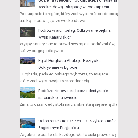
Gdzie na Weekend Podkarpacie: Pomysły na
Weekendową Eskapadę w Podkarpaciu
Podkarpacie to region, który zachwyca różnorodnością
atrakcji, sprawiając, że weekendowe …
Podróż w archipelag: Odkrywanie piękna
Wysp Kanaryjskich
Wyspy Kanaryjskie to prawdziwy raj dla podróżników,
którzy pragną odkrywać …
Egipt Hurghada Atrakcje: Rozrywka i
Odkrywanie w Egipcie
Hurghada, perła egipskiego wybrzeża, to miejsce,
które zachwyca swoją różnorodnością …
Podróże zimowe: najlepsze destynacje
narciarskie na świecie
Zima to czas, kiedy stoki narciarskie stają się areną dla
…
Ogłoszenie Zaginął Pies: Daj Szybko Znać o
Zaginionym Przyjacielu
Zagubienie psa to dla każdego właściciela prawdziwy