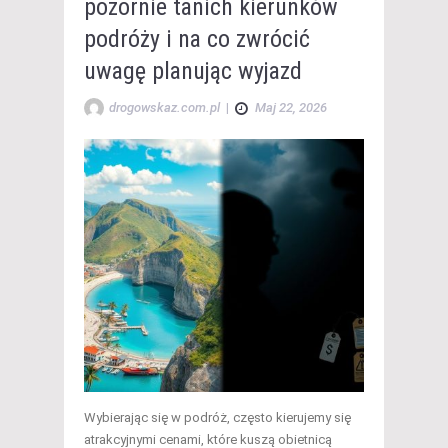
pozornie tanich kierunków
podróży i na co zwrócić
uwagę planując wyjazd
drogowskaz.com.pl
|
Maj 22, 2026
Wybierając się w podróż, często kierujemy się
atrakcyjnymi cenami, które kuszą obietnicą