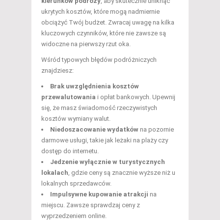
kierunków podróży
, aby skutecznie uniknąć
ukrytych kosztów, które mogą nadmiernie
obciążyć Twój budżet. Zwracaj uwagę na kilka
kluczowych czynników, które nie zawsze są
widoczne na pierwszy rzut oka.
Wśród typowych błędów podróżniczych
znajdziesz:
Brak uwzględnienia kosztów
przewalutowania
i opłat bankowych. Upewnij
się, że masz świadomość rzeczywistych
kosztów wymiany walut.
Niedoszacowanie wydatków
na pozornie
darmowe usługi, takie jak leżaki na plaży czy
dostęp do internetu.
Jedzenie wyłącznie w turystycznych
lokalach
, gdzie ceny są znacznie wyższe niż u
lokalnych sprzedawców.
Impulsywne kupowanie atrakcji
na
miejscu. Zawsze sprawdzaj ceny z
wyprzedzeniem online.