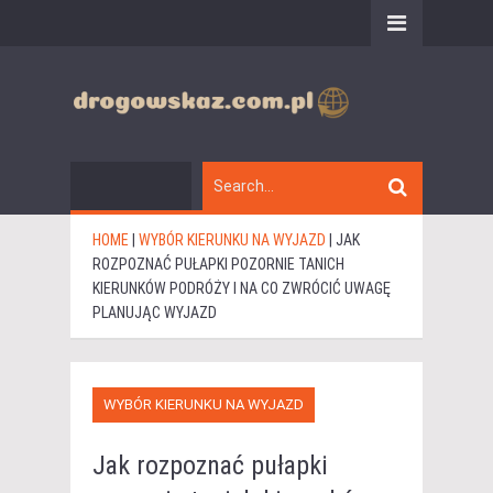
HOME
|
WYBÓR KIERUNKU NA WYJAZD
|
JAK
ROZPOZNAĆ PUŁAPKI POZORNIE TANICH
KIERUNKÓW PODRÓŻY I NA CO ZWRÓCIĆ UWAGĘ
PLANUJĄC WYJAZD
WYBÓR KIERUNKU NA WYJAZD
Jak rozpoznać pułapki