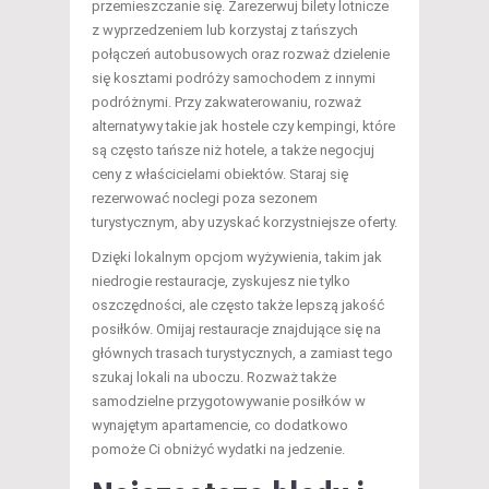
przemieszczanie się. Zarezerwuj bilety lotnicze
z wyprzedzeniem lub korzystaj z tańszych
połączeń autobusowych oraz rozważ dzielenie
się kosztami podróży samochodem z innymi
podróżnymi. Przy zakwaterowaniu, rozważ
alternatywy takie jak hostele czy kempingi, które
są często tańsze niż hotele, a także negocjuj
ceny z właścicielami obiektów. Staraj się
rezerwować noclegi poza sezonem
turystycznym, aby uzyskać korzystniejsze oferty.
Dzięki lokalnym opcjom wyżywienia, takim jak
niedrogie restauracje, zyskujesz nie tylko
oszczędności, ale często także lepszą jakość
posiłków. Omijaj restauracje znajdujące się na
głównych trasach turystycznych, a zamiast tego
szukaj lokali na uboczu. Rozważ także
samodzielne przygotowywanie posiłków w
wynajętym apartamencie, co dodatkowo
pomoże Ci obniżyć wydatki na jedzenie.