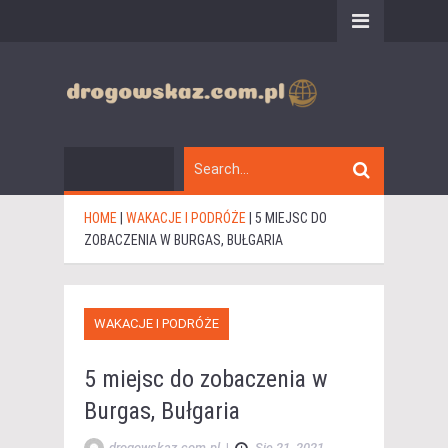
HOME
|
WAKACJE I PODRÓŻE
|
5 MIEJSC DO
ZOBACZENIA W BURGAS, BUŁGARIA
WAKACJE I PODRÓŻE
5 miejsc do zobaczenia w
Burgas, Bułgaria
drogowskaz.com.pl
|
Sie 21, 2021