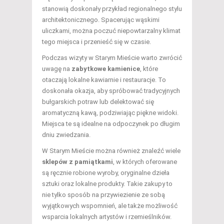
stanowią doskonały przykład regionalnego stylu
architektonicznego. Spacerując wąskimi
uliczkami, można poczuć niepowtarzalny klimat
tego miejsca i przenieść się w czasie.
Podczas wizyty w Starym Mieście warto zwrócić
uwagę na
zabytkowe kamienice
, które
otaczają lokalne kawiarnie i restauracje. To
doskonała okazja, aby spróbować tradycyjnych
bułgarskich potraw lub delektować się
aromatyczną kawą, podziwiając piękne widoki.
Miejsca te są idealne na odpoczynek po długim
dniu zwiedzania.
W Starym Mieście można również znaleźć wiele
sklepów z pamiątkami
, w których oferowane
są ręcznie robione wyroby, oryginalne dzieła
sztuki oraz lokalne produkty. Takie zakupy to
nie tylko sposób na przywiezienie ze sobą
wyjątkowych wspomnień, ale także możliwość
wsparcia lokalnych artystów i rzemieślników.