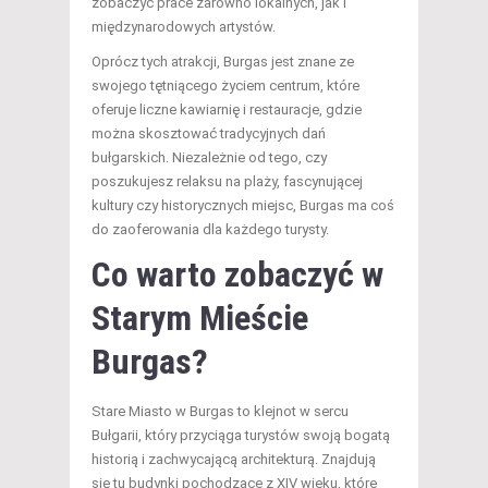
zobaczyć prace zarówno lokalnych, jak i
międzynarodowych artystów.
Oprócz tych atrakcji, Burgas jest znane ze
swojego tętniącego życiem centrum, które
oferuje liczne kawiarnię i restauracje, gdzie
można skosztować tradycyjnych dań
bułgarskich. Niezależnie od tego, czy
poszukujesz relaksu na plaży, fascynującej
kultury czy historycznych miejsc, Burgas ma coś
do zaoferowania dla każdego turysty.
Co warto zobaczyć w
Starym Mieście
Burgas?
Stare Miasto w Burgas to klejnot w sercu
Bułgarii, który przyciąga turystów swoją bogatą
historią i zachwycającą architekturą. Znajdują
się tu budynki pochodzące z XIV wieku, które