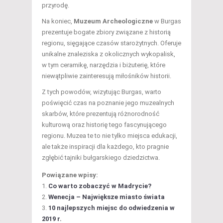
przyrodę.
Na koniec,
Muzeum Archeologiczne
w Burgas
prezentuje bogate zbiory związane z historią
regionu, sięgające czasów starożytnych. Oferuje
unikalne znaleziska z okolicznych wykopalisk,
w tym ceramikę, narzędzia i biżuterię, które
niewątpliwie zainteresują miłośników historii.
Z tych powodów, wizytując Burgas, warto
poświęcić czas na poznanie jego muzealnych
skarbów, które prezentują różnorodność
kulturową oraz historię tego fascynującego
regionu. Muzea te to nie tylko miejsca edukacji,
ale także inspiracji dla każdego, kto pragnie
zgłębić tajniki bułgarskiego dziedzictwa.
Powiązane wpisy:
Co warto zobaczyć w Madrycie?
Wenecja – Największe miasto świata
10 najlepszych miejsc do odwiedzenia w
2019 r.