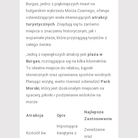
Burgas, jedno z piękniejszych miast na
bułgarskim wybrzeżu Morza Czarnego, oferuje
odwiedzającym wiele interesujących
atrakcji
turystycznych
. Znajdują się tu zarówno
miejsca o znaczeniu historycznym, jak i
wspaniałe plaże, które przyciągają turystów z
całego świata.
Jedną z największych atrakcji jest
plaża w
Burgas
, rozciągająca się na kilka kilometrów.
To idealne miejsce do relaksu, kąpieli
słonecznych oraz uprawiania sportów wodnych.
Planując wizytę, warto również odwiedzić
Park
Morski
, który jest doskonałym miejscem na
spacery, pikniki i podziwianie widoków na
morze.
Najlepsze
Atrakcja
Opis
Zastosowanie
Imponująca
Zwiedzanie
Kościół św.
świątynia z
oraz