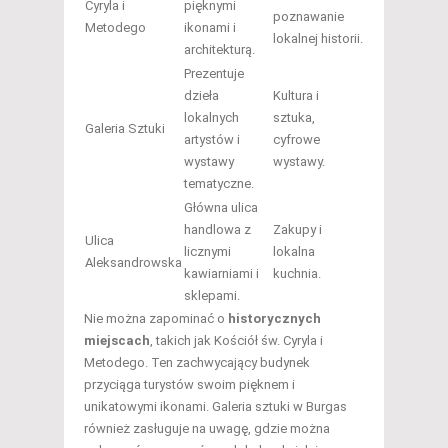
Cyryla i
pięknymi
poznawanie
Metodego
ikonami i
lokalnej historii.
architekturą.
Prezentuje
dzieła
Kultura i
lokalnych
sztuka,
Galeria Sztuki
artystów i
cyfrowe
wystawy
wystawy.
tematyczne.
Główna ulica
handlowa z
Zakupy i
Ulica
licznymi
lokalna
Aleksandrowska
kawiarniami i
kuchnia.
sklepami.
Nie można zapominać o
historycznych
miejscach
, takich jak Kościół św. Cyryla i
Metodego. Ten zachwycający budynek
przyciąga turystów swoim pięknem i
unikatowymi ikonami. Galeria sztuki w Burgas
również zasługuje na uwagę, gdzie można