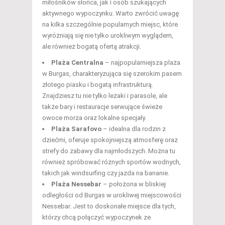
miłośników słońca, jak i osób szukających
aktywnego wypoczynku. Warto zwrócić uwagę
na kilka szczególnie popularnych miejsc, które
wyróżniają się nie tylko urokliwym wyglądem,
ale również bogatą ofertą atrakcji.
Plaża Centralna
– najpopularniejsza plaża
w Burgas, charakteryzująca się szerokim pasem
złotego piasku i bogatą infrastrukturą.
Znajdziesz tu nie tylko leżaki i parasole, ale
także bary i restauracje serwujące świeże
owoce morza oraz lokalne specjały.
Plaża Sarafovo
– idealna dla rodzin z
dziećmi, oferuje spokojniejszą atmosferę oraz
strefy do zabawy dla najmłodszych. Można tu
również spróbować różnych sportów wodnych,
takich jak windsurfing czy jazda na bananie.
Plaża Nessebar
– położona w bliskiej
odległości od Burgas w urokliwej miejscowości
Nessebar. Jest to doskonałe miejsce dla tych,
którzy chcą połączyć wypoczynek ze