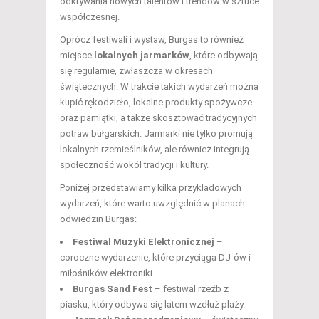
odkrywania nowych talentów i trendów w sztuce
współczesnej.
Oprócz festiwali i wystaw, Burgas to również
miejsce
lokalnych jarmarków
, które odbywają
się regularnie, zwłaszcza w okresach
świątecznych. W trakcie takich wydarzeń można
kupić rękodzieło, lokalne produkty spożywcze
oraz pamiątki, a także skosztować tradycyjnych
potraw bułgarskich. Jarmarki nie tylko promują
lokalnych rzemieślników, ale również integrują
społeczność wokół tradycji i kultury.
Poniżej przedstawiamy kilka przykładowych
wydarzeń, które warto uwzględnić w planach
odwiedzin Burgas:
Festiwal Muzyki Elektronicznej
–
coroczne wydarzenie, które przyciąga DJ-ów i
miłośników elektroniki.
Burgas Sand Fest
– festiwal rzeźb z
piasku, który odbywa się latem wzdłuż plaży.