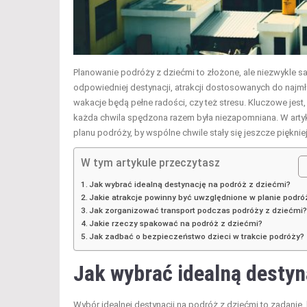
Planowanie podróży z dziećmi to złożone, ale niezwykle 
odpowiedniej destynacji, atrakcji dostosowanych do najm
wakacje będą pełne radości, czy też stresu. Kluczowe jest
każda chwila spędzona razem była niezapomniana. W arty
planu podróży, by wspólne chwile stały się jeszcze pięknie
W tym artykule przeczytasz
Jak wybrać idealną destynację na podróż z dziećmi?
Jakie atrakcje powinny być uwzględnione w planie podró
Jak zorganizować transport podczas podróży z dziećmi
Jakie rzeczy spakować na podróż z dziećmi?
Jak zadbać o bezpieczeństwo dzieci w trakcie podróży?
Jak wybrać idealną destyn
Wybór idealnej destynacji na podróż z dziećmi to zadanie