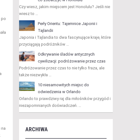
Czy wiesz, jakim miejscem jest Honolulu? Jeśli nie
wiesz to …
l po
Perły Orientu: Tajemnice Japonii i
Tajlandii
nała
Japonia i Tajlandia to dwa fascynujące kraje, które
przyciągają podróżników …
Odkrywanie śladów antycznych
cywilizacji: podróżowanie przez czas
Podróżowanie przez czas to nie tylko fraza, ale
a
także niezwykła …
10 niesamowitych miejsc do
odwiedzenia w Orlando
Orlando to prawdziwy raj dla miłośników przygód i
niezapomnianych doświadczeń. …
 na
ARCHIWA
.