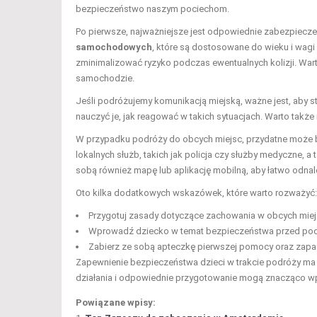
bezpieczeństwo naszym pociechom.
Po pierwsze, najważniejsze jest odpowiednie zabezpiecze
samochodowych
, które są dostosowane do wieku i wagi
zminimalizować ryzyko podczas ewentualnych kolizji. Wart
samochodzie.
Jeśli podróżujemy komunikacją miejską, ważne jest, aby st
nauczyć je, jak reagować w takich sytuacjach. Warto także
W przypadku podróży do obcych miejsc, przydatne może b
lokalnych służb, takich jak policja czy służby medyczne, a 
sobą również mapę lub aplikację mobilną, aby łatwo odnal
Oto kilka dodatkowych wskazówek, które warto rozważyć:
Przygotuj zasady dotyczące zachowania w obcych miejs
Wprowadź dziecko w temat bezpieczeństwa przed pod
Zabierz ze sobą apteczkę pierwszej pomocy oraz zapa
Zapewnienie bezpieczeństwa dzieci w trakcie podróży ma n
działania i odpowiednie przygotowanie mogą znacząco wpł
Powiązane wpisy: