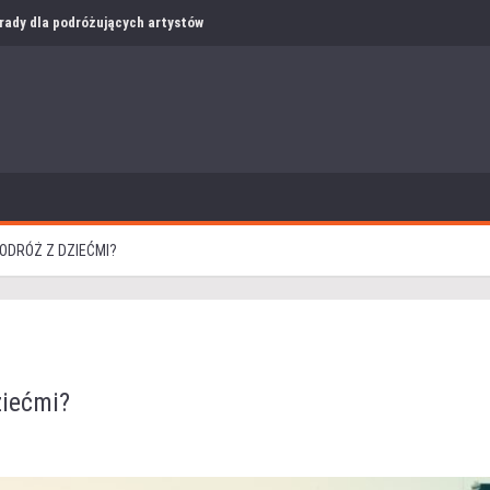
i rady dla podróżujących artystów
ODRÓŻ Z DZIEĆMI?
ziećmi?