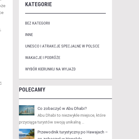
KATEGORIE
oże
ce
BEZ KATEGORII
,
INNE
UNESCO I ATRAKCJE SPECJALNE W POLSCE
WAKACJE I PODRÓŻE
WYBÓR KIERUNKU NA WYJAZD
ć
POLECAMY
Co zobaczyć w Abu Dhabi?
Abu Dhabi to niezwykłe miejsce, które
przyciąga turystów swoją unikalną …
Przewodnik turystyczny po Hawajach –
co zobaczyć w Honolulu