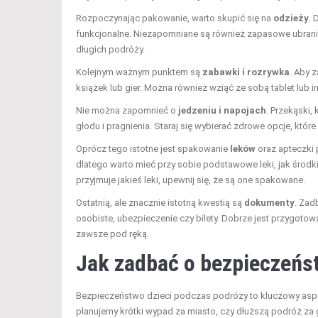
Rozpoczynając pakowanie, warto skupić się na
odzieży
. 
funkcjonalne. Niezapomniane są również zapasowe ubran
długich podróży.
Kolejnym ważnym punktem są
zabawki i rozrywka
. Aby 
książek lub gier. Można również wziąć ze sobą tablet lub i
Nie można zapomnieć o
jedzeniu i napojach
. Przekąski,
głodu i pragnienia. Staraj się wybierać zdrowe opcje, które
Oprócz tego istotne jest spakowanie
leków
oraz apteczki 
dlatego warto mieć przy sobie podstawowe leki, jak środki 
przyjmuje jakieś leki, upewnij się, że są one spakowane.
Ostatnią, ale znacznie istotną kwestią są
dokumenty
. Zad
osobiste, ubezpieczenie czy bilety. Dobrze jest przygotow
zawsze pod ręką.
Jak zadbać o bezpieczeńst
Bezpieczeństwo dzieci podczas podróży to kluczowy aspek
planujemy krótki wypad za miasto, czy dłuższą podróż za