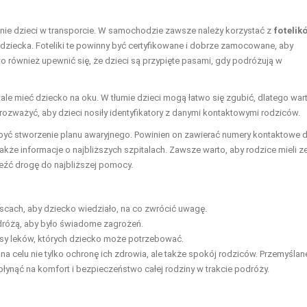
nie dzieci w transporcie. W samochodzie zawsze należy korzystać z
fotelik
 dziecka. Foteliki te powinny być certyfikowane i dobrze zamocowane, aby
o również upewnić się, że dzieci są przypięte pasami, gdy podróżują w
ale mieć dziecko na oku. W tłumie dzieci mogą łatwo się zgubić, dlatego war
 rozważyć, aby dzieci nosiły identyfikatory z danymi kontaktowymi rodziców.
yć stworzenie planu awaryjnego. Powinien on zawierać numery kontaktowe 
także informacje o najbliższych szpitalach. Zawsze warto, aby rodzice mieli z
eźć drogę do najbliższej pomocy.
cach, aby dziecko wiedziało, na co zwrócić uwagę.
różą, aby było świadome zagrożeń.
sy leków, których dziecko może potrzebować.
a celu nie tylko ochronę ich zdrowia, ale także spokój rodziców. Przemyślan
ynąć na komfort i bezpieczeństwo całej rodziny w trakcie podróży.