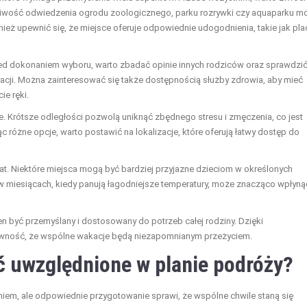
żliwość odwiedzenia ogrodu zoologicznego, parku rozrywki czy aquaparku m
ież upewnić się, że miejsce oferuje odpowiednie udogodnienia, takie jak pla
ed dokonaniem wyboru, warto zbadać opinie innych rodziców oraz sprawdzić
acji. Można zainteresować się także dostępnością służby zdrowia, aby mieć
e ręki.
. Krótsze odległości pozwolą uniknąć zbędnego stresu i zmęczenia, co jest
 różne opcje, warto postawić na lokalizacje, które oferują łatwy dostęp do
at. Niektóre miejsca mogą być bardziej przyjazne dzieciom w określonych
w miesiącach, kiedy panują łagodniejsze temperatury, może znacząco wpłyną
en być przemyślany i dostosowany do potrzeb całej rodziny. Dzięki
ewność, że wspólne wakacje będą niezapomnianym przeżyciem.
ć uwzględnione w planie podróży?
iem, ale odpowiednie przygotowanie sprawi, że wspólne chwile staną się