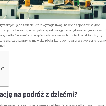
satysfakcjonujące zadanie, które wymaga uwagi na wiele aspektów. Wybór
łodszych, a także organizacja transportu mogą zadecydować o tym, czy wsp
, aby zadbać o komfort i bezpieczeństwo naszych pociech, a także o to, by
kule znajdziesz praktyczne wskazówki, które pomogą Ci w stworzeniu ideal
jsze.
ży?
?
ację na podróż z dziećmi?
, które wymaga przemyślenia wielu aspektów. Przede wszystkim, warto zwróci