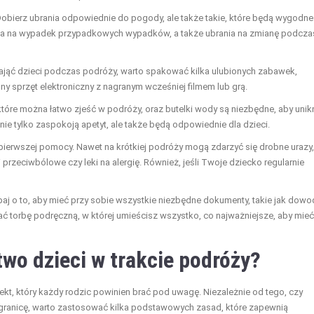
Dobierz ubrania odpowiednie do pogody, ale także takie, które będą wygodne 
ia na wypadek przypadkowych wypadków, a także ubrania na zmianę podcza
zająć dzieci podczas podróży, warto spakować kilka ulubionych zabawek,
nny sprzęt elektroniczny z nagranym wcześniej filmem lub grą.
 które można łatwo zjeść w podróży, oraz butelki wody są niezbędne, aby uni
 nie tylko zaspokoją apetyt, ale także będą odpowiednie dla dzieci.
pierwszej pomocy. Nawet na krótkiej podróży mogą zdarzyć się drobne urazy,
przeciwbólowe czy leki na alergię. Również, jeśli Twoje dziecko regularnie
baj o to, aby mieć przy sobie wszystkie niezbędne dokumenty, takie jak dowo
ać torbę podręczną, w której umieścisz wszystko, co najważniejsze, aby mieć
wo dzieci w trakcie podróży?
t, który każdy rodzic powinien brać pod uwagę. Niezależnie od tego, czy
 granicę, warto zastosować kilka podstawowych zasad, które zapewnią