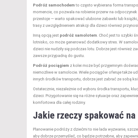
Podróż samochodem
to często wybierana forma transpo
momencie, co pozwala na robienie przerw na odpoczynek 
przestoje — warto spakować ulubione zabawki lub książki
trasy z uwzględnieniem atrakcji dla dzieci również przynosi
Inną opcją jest
podróż samolotem
. Choć jest to szybki 
lotnisko, co może generować dodatkowy stres. W samolocie 
dzieci nie nudziły się podczas lotu. Dobrze jest również 
zawsze przypadną do gustu.
Podróż pociągiem
z kolei może być przyjemnym doświad
niemożliwe w samolocie. Wiele pociągów oferuje także ud
innych środków transportu, dobrze jest zabrać ze sobą ksi
Ostatecznie, niezależnie od wyboru środka transportu, k
dzieci. Przygotowanie się na różne sytuacje oraz zapewnie
komfortowa dla całej rodziny.
Jakie rzeczy spakować na 
Planowanie podróży z dziećmi to nie lada wyzwanie, szcze
aby dobrze przemyśleć, co będzie potrzebne, aby zapewn