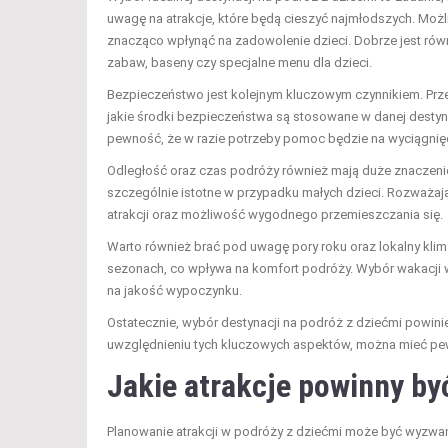
uwagę na atrakcje, które będą cieszyć najmłodszych. Mo
znacząco wpłynąć na zadowolenie dzieci. Dobrze jest równ
zabaw, baseny czy specjalne menu dla dzieci.
Bezpieczeństwo jest kolejnym kluczowym czynnikiem. Prz
jakie środki bezpieczeństwa są stosowane w danej destyn
pewność, że w razie potrzeby pomoc będzie na wyciągnięci
Odległość oraz czas podróży również mają duże znaczenie
szczególnie istotne w przypadku małych dzieci. Rozważając
atrakcji oraz możliwość wygodnego przemieszczania się.
Warto również brać pod uwagę pory roku oraz lokalny klim
sezonach, co wpływa na komfort podróży. Wybór wakacji 
na jakość wypoczynku.
Ostatecznie, wybór destynacji na podróż z dziećmi powini
uwzględnieniu tych kluczowych aspektów, można mieć p
Jakie atrakcje powinny by
Planowanie atrakcji w podróży z dziećmi może być wyzwan