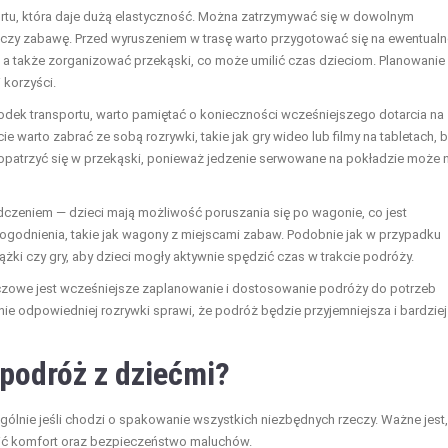
rtu, która daje dużą elastyczność. Można zatrzymywać się w dowolnym
czy zabawę. Przed wyruszeniem w trasę warto przygotować się na ewentualn
, a także zorganizować przekąski, co może umilić czas dzieciom. Planowanie
 korzyści.
środek transportu, warto pamiętać o konieczności wcześniejszego dotarcia na
warto zabrać ze sobą rozrywki, takie jak gry wideo lub filmy na tabletach, 
zaopatrzyć się w przekąski, ponieważ jedzenie serwowane na pokładzie może 
czeniem — dzieci mają możliwość poruszania się po wagonie, co jest
ogodnienia, takie jak wagony z miejscami zabaw. Podobnie jak w przypadku
ążki czy gry, aby dzieci mogły aktywnie spędzić czas w trakcie podróży.
luczowe jest wcześniejsze zaplanowanie i dostosowanie podróży do potrzeb
nie odpowiedniej rozrywki sprawi, że podróż będzie przyjemniejsza i bardziej
podróż z dziećmi?
gólnie jeśli chodzi o spakowanie wszystkich niezbędnych rzeczy. Ważne jest,
ić komfort oraz bezpieczeństwo maluchów.