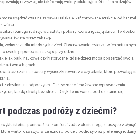
zapewniają rozrywkę, ale także mają walory edukacyjne. Oto kilka rodzajów
na może spędzić czas na zabawie i relaksie. Zróżnicowane atrakcje, od karuze
m wieku.
le także różnego rodzaju warsztaty i pokazy, które angażują dzieci. To dosko
rywanie świata przez zabawę.
, zwłaszcza dla młodszych dzieci. Obserwowanie zwierząt w ich naturalnym
to świetny sposób na naukę o przyrodzie.
akie jak parki naukowe czy historyczne, gdzie dzieci mogą poszerzać swoją
nteraktywnych grach.
wać też czas na spacery, wycieczki rowerowe czy pikniki, które pozwalają n
zania.
ci z chwilami na odpoczynek. Elastyczność i możliwość wprowadzenia
yć się każdą chwilą bez stresu. Dzięki temu wasza podróż stanie się
rt podczas podróży z dziećmi?
iezwykle istotna, ponieważ ich komfort i zadowolenie mogą znacząco wpłynąć
, które warto rozważyć, w zależności od celu podróży oraz preferencji rodziny