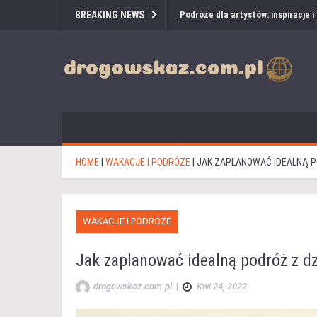
BREAKING NEWS
Podróże dla artystów: inspiracje 
HOME
|
WAKACJE I PODRÓŻE
|
JAK ZAPLANOWAĆ IDEALNĄ P
WAKACJE I PODRÓŻE
Jak zaplanować idealną podróż z d
drogowskaz.com.pl
|
Kwi 24, 2022