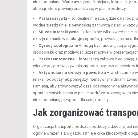
niezapomniane. Warto uwzględnić miejsca, które nie tylko 
atrakcji, które powinny znaleźć się w planie podróży:
Parki rozrywki
– to idealne miejsca, gdzie cała rodzi
wodne zjeżdżalnie, z pewnością zachwycą dzieci w każdy
Muzea interaktywne
– oferują nie tylko zwiedzanie, a
okazja do nauki w atrakcyjny sposób, pozwalająca na odk
Ogrody zoologiczne
– mogą być fascynującą przygodą
środowisku oraz możliwość uczestnictwa w prezentacjach 
Parks tematyczne
– które łączą zabawę z edukacją, t
wiedzę przy rozwiązywaniu zagadek czy uczestnictwie w i
Aktywności na świeżym powietrzu
– warto zarezerwo
relaks i odpoczynek pomiędzy intensywnymi dniami zwied
Pamiętaj, aby zrównoważyć czas poświęcony na aktywnoś
spontanicznych zmian w planie podróży pozwolą wam ciesz
niezapomnianą przygodą dla całej rodziny.
Jak zorganizować transpo
Organizacja transportu podczas podróży z dziećmi jest n
ogólne wrażenia z wyjazdu. Istnieje kilka kluczowych opcji