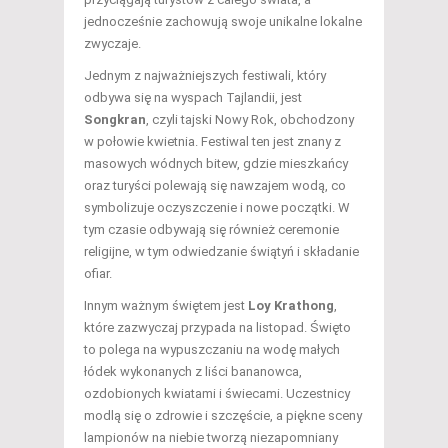
jednocześnie zachowują swoje unikalne lokalne
zwyczaje.
Jednym z najważniejszych festiwali, który
odbywa się na wyspach Tajlandii, jest
Songkran
, czyli tajski Nowy Rok, obchodzony
w połowie kwietnia. Festiwal ten jest znany z
masowych wódnych bitew, gdzie mieszkańcy
oraz turyści polewają się nawzajem wodą, co
symbolizuje oczyszczenie i nowe początki. W
tym czasie odbywają się również ceremonie
religijne, w tym odwiedzanie świątyń i składanie
ofiar.
Innym ważnym świętem jest
Loy Krathong
,
które zazwyczaj przypada na listopad. Święto
to polega na wypuszczaniu na wodę małych
łódek wykonanych z liści bananowca,
ozdobionych kwiatami i świecami. Uczestnicy
modlą się o zdrowie i szczęście, a piękne sceny
lampionów na niebie tworzą niezapomniany