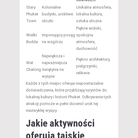
Stary
Kolonialne
Unikalna atmosfera,
Phuket
budynki, urokliwe
lokalna kultura,
Town
uliczki
sztuka uliczna
Piękne widoki,
Wielki
Imponujący posąg
spokojna
Budda
na wzgórzu
atmosfera,
duchowość
Największa i
Piękno architektury,
Wat
najważniejsza
pielgrzymki,
Chalong
świątynia na
relikwie
wyspie
Każde z tych miejsc oferuje niepowtarzalne
doświadczenia, które przybliżają turystów do
lokalnej kultury i historii Phuket. Odkrywanie tych
atrakcji pomoże w pełni docenić urok tej
niezwykłej wyspy.
Jakie aktywności
oferują tajskie