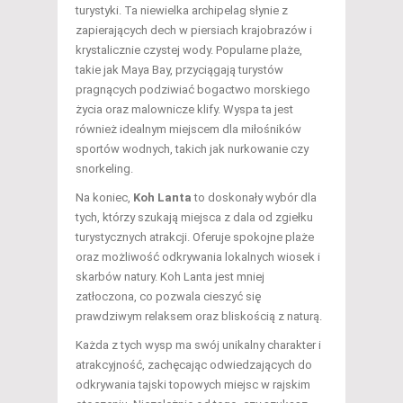
turystyki. Ta niewielka archipelag słynie z
zapierających dech w piersiach krajobrazów i
krystalicznie czystej wody. Popularne plaże,
takie jak Maya Bay, przyciągają turystów
pragnących podziwiać bogactwo morskiego
życia oraz malownicze klify. Wyspa ta jest
również idealnym miejscem dla miłośników
sportów wodnych, takich jak nurkowanie czy
snorkeling.
Na koniec,
Koh Lanta
to doskonały wybór dla
tych, którzy szukają miejsca z dala od zgiełku
turystycznych atrakcji. Oferuje spokojne plaże
oraz możliwość odkrywania lokalnych wiosek i
skarbów natury. Koh Lanta jest mniej
zatłoczona, co pozwala cieszyć się
prawdziwym relaksem oraz bliskością z naturą.
Każda z tych wysp ma swój unikalny charakter i
atrakcyjność, zachęcając odwiedzających do
odkrywania tajski topowych miejsc w rajskim