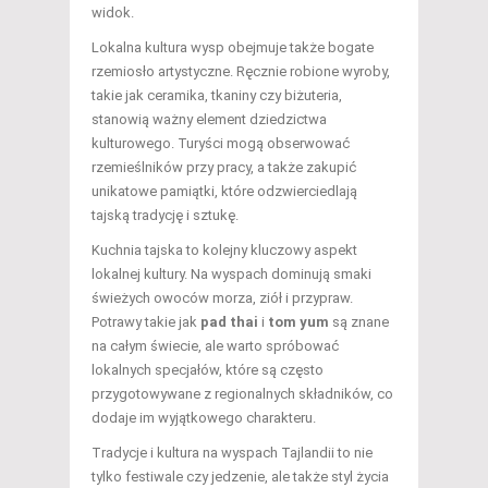
widok.
Lokalna kultura wysp obejmuje także bogate
rzemiosło artystyczne. Ręcznie robione wyroby,
takie jak ceramika, tkaniny czy biżuteria,
stanowią ważny element dziedzictwa
kulturowego. Turyści mogą obserwować
rzemieślników przy pracy, a także zakupić
unikatowe pamiątki, które odzwierciedlają
tajską tradycję i sztukę.
Kuchnia tajska to kolejny kluczowy aspekt
lokalnej kultury. Na wyspach dominują smaki
świeżych owoców morza, ziół i przypraw.
Potrawy takie jak
pad thai
i
tom yum
są znane
na całym świecie, ale warto spróbować
lokalnych specjałów, które są często
przygotowywane z regionalnych składników, co
dodaje im wyjątkowego charakteru.
Tradycje i kultura na wyspach Tajlandii to nie
tylko festiwale czy jedzenie, ale także styl życia