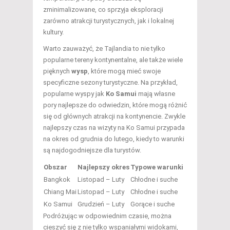
zminimalizowane, co sprzyja eksploracji
zarówno atrakcji turystycznych, jak i lokalnej
kultury.
Warto zauważyć, że Tajlandia to nie tylko
popularne tereny kontynentalne, ale także wiele
pięknych
wysp
, które mogą mieć swoje
specyficzne sezony turystyczne. Na przykład,
popularne wyspy jak
Ko Samui
mają własne
pory najlepsze do odwiedzin, które mogą różnić
się od głównych atrakcji na kontynencie. Zwykle
najlepszy czas na wizyty na Ko Samui przypada
na okres od grudnia do lutego, kiedy to warunki
są najdogodniejsze dla turystów.
Obszar
Najlepszy okres
Typowe warunki
Bangkok
Listopad – Luty
Chłodne i suche
Chiang Mai
Listopad – Luty
Chłodne i suche
Ko Samui
Grudzień – Luty
Gorące i suche
Podróżując w odpowiednim czasie, można
cieszyć się z nie tylko wspaniałymi widokami,