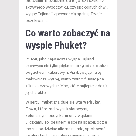
otoczeniu. Niezależnie od tego, czy szukasz
aktywnego wypoczynku, czy spokojnych chwil,
wyspy Tajlandii z pewnością spełnią Twoje
oczekiwania.
Co warto zobaczyć na
wyspie Phuket?
Phuket, jako największa wyspa Tajlandii,
zachwyca nie tylko pięknem przyrody, ale także
bogactwem kulturowym. Przybywając na tę
malowniczą wyspę, warto zwrócić uwagę na
kilka kluczowych miejsc, które najlepiej oddają
jej charakter.
W sercu Phuket znajduje się
Stary Phuket
Town
, które zachwyca kolorowymi,
kolonialnymi budynkami oraz wąskimi
uliczkami. To idealne miejsce na spacer, gdzie
można podziwiać uliczne murale, spróbować
lokalnej kuchni w małych kawiarniach oraz