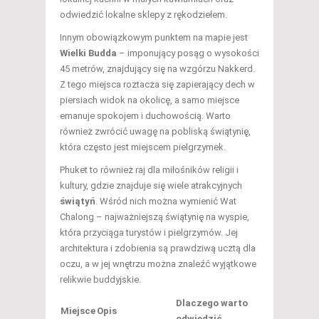
odwiedzić lokalne sklepy z rękodziełem.
Innym obowiązkowym punktem na mapie jest
Wielki Budda
– imponujący posąg o wysokości
45 metrów, znajdujący się na wzgórzu Nakkerd.
Z tego miejsca roztacza się zapierający dech w
piersiach widok na okolicę, a samo miejsce
emanuje spokojem i duchowością. Warto
również zwrócić uwagę na pobliską świątynię,
która często jest miejscem pielgrzymek.
Phuket to również raj dla miłośników religii i
kultury, gdzie znajduje się wiele atrakcyjnych
świątyń
. Wśród nich można wymienić Wat
Chalong – najważniejszą świątynię na wyspie,
która przyciąga turystów i pielgrzymów. Jej
architektura i zdobienia są prawdziwą ucztą dla
oczu, a w jej wnętrzu można znaleźć wyjątkowe
relikwie buddyjskie.
Dlaczego warto
Miejsce
Opis
odwiedzić