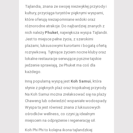
Tajlandia, znana ze swojej niezwykłej przyrody i
kultury, przyciąga turystów pięknymi wyspami,
które oferują niezapomniane widoki oraz
różnorodne atrakcje. Do najbardziej znanych z
nich należy
Phuket
, największa wyspa Tajlandii.
Jest to miejsce pełne życia, z szerokimi
plażami, luksusowymi kurortami i bogatą ofertą
rozrywkową. Tętniące życiem nocne kluby oraz
lokalne restauracje serwujące pyszne tajskie
jedzenie sprawiają, że Phuket ma coś dla
każdego.
Inną popularną wyspą jest
Koh Samui
, która
słynie z pięknych plaż oraz tropikalnej przyrody.
Na Koh Samui można zrelaksować się na plaży
Chaweng lub odwiedzić wspaniałe wodospady.
Wyspa ta jest również znana z luksusowych
ośrodków wellness, co czyni ją idealnym
miejscem na odprężenie i regenerację sił.
Koh Phi Phi to kolejna ikona tajlandzkiej