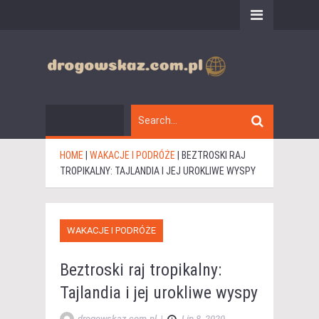
HOME
|
WAKACJE I PODRÓŻE
|
BEZTROSKI RAJ
TROPIKALNY: TAJLANDIA I JEJ UROKLIWE WYSPY
WAKACJE I PODRÓŻE
Beztroski raj tropikalny:
Tajlandia i jej urokliwe wyspy
drogowskaz.com.pl
|
Lip 8, 2020