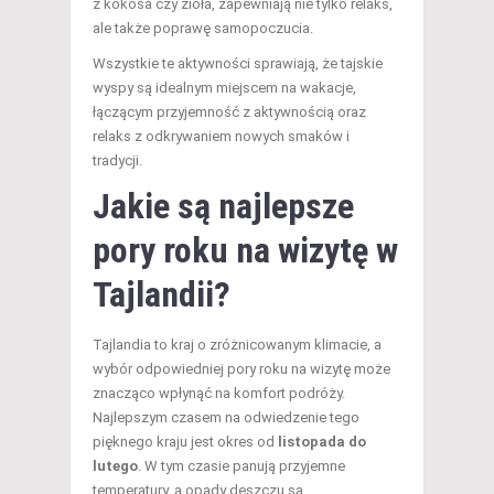
z kokosa czy zioła, zapewniają nie tylko relaks,
ale także poprawę samopoczucia.
Wszystkie te aktywności sprawiają, że tajskie
wyspy są idealnym miejscem na wakacje,
łączącym przyjemność z aktywnością oraz
relaks z odkrywaniem nowych smaków i
tradycji.
Jakie są najlepsze
pory roku na wizytę w
Tajlandii?
Tajlandia to kraj o zróżnicowanym klimacie, a
wybór odpowiedniej pory roku na wizytę może
znacząco wpłynąć na komfort podróży.
Najlepszym czasem na odwiedzenie tego
pięknego kraju jest okres od
listopada do
lutego
. W tym czasie panują przyjemne
temperatury, a opady deszczu są