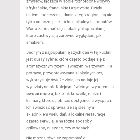
zmysłów, łącząca w sobie różnorodne wpływy
afrykańskie, francuskie i azjatyckie. Dzięki
takiemu połączeniu, dania z tego regionu są nie
tylko smaczne, ale i pełne unikalnych aromatów.
Warto zapoznać się z lokalnymi specjałami,
które zachwycają zarówno wyglądem, jak i
smakiem.
Jednym z najpopularniejszych dań w tej kuchni
jest
curry rybne
, które często podaje się z
aromatycznym ryżem i świeżymi warzywami. Ta
potrawa, przygotowywana z lokalnych ryb,
wykorzystuje świeże zioła, co nadaje jej
wyrazisty smak. Kolejnym świetnym wyborem są
owoce morza
, takie jak krewetki, małże i
kalmary, które są obficie dostępne na wyspach.
Ich świeżość sprawia, że są idealnym
składnikiem wielu dań, a lokalne restauracje
często serwują je na różne sposoby –
grillowane, duszone, czy w sosach.
Nie można również zapomnieć o