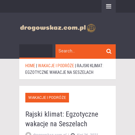
HOME
|
WAKACJE I PODRÓŻE
|
RAJSKI KLIMAT:
EGZOTYCZNE WAKACJE NA SESZELACH
WAKACJE I PODRÓŻE
Rajski klimat: Egzotyczne
wakacje na Seszelach
drogowskaz.com.pl
|
Kwi 26, 2021