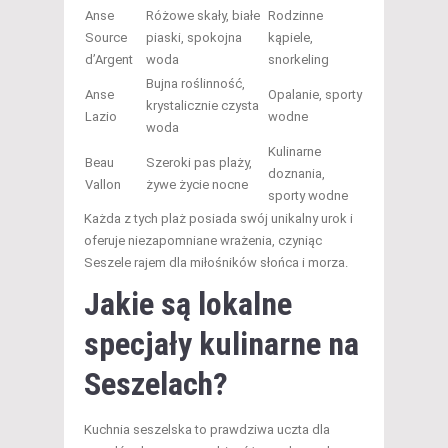
Anse
Różowe skały, białe
Rodzinne
Source
piaski, spokojna
kąpiele,
d’Argent
woda
snorkeling
Bujna roślinność,
Anse
Opalanie, sporty
krystalicznie czysta
Lazio
wodne
woda
Kulinarne
Beau
Szeroki pas plaży,
doznania,
Vallon
żywe życie nocne
sporty wodne
Każda z tych plaż posiada swój unikalny urok i
oferuje niezapomniane wrażenia, czyniąc
Seszele rajem dla miłośników słońca i morza.
Jakie są lokalne
specjały kulinarne na
Seszelach?
Kuchnia seszelska to prawdziwa uczta dla