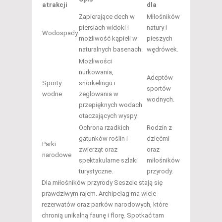
atrakcji
dla
Zapierające dech w
Miłośników
piersiach widoki i
natury i
Wodospady
możliwość kąpieli w
pieszych
naturalnych basenach.
wędrówek.
Możliwości
nurkowania,
Adeptów
Sporty
snorkelingu i
sportów
wodne
żeglowania w
wodnych.
przepięknych wodach
otaczających wyspy.
Ochrona rzadkich
Rodzin z
gatunków roślin i
dziećmi
Parki
zwierząt oraz
oraz
narodowe
spektakularne szlaki
miłośników
turystyczne.
przyrody.
Dla miłośników przyrody Seszele stają się
prawdziwym rajem. Archipelag ma wiele
rezerwatów oraz parków narodowych, które
chronią unikalną faunę i florę. Spotkać tam