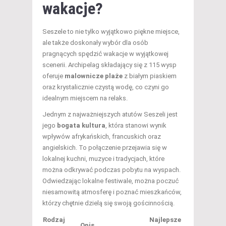
wakacje?
Seszele to nie tylko wyjątkowo piękne miejsce,
ale także doskonały wybór dla osób
pragnących spędzić wakacje w wyjątkowej
scenerii. Archipelag składający się z 115 wysp
oferuje
malownicze plaże
z białym piaskiem
oraz krystalicznie czystą wodę, co czyni go
idealnym miejscem na relaks.
Jednym z najważniejszych atutów Seszeli jest
jego
bogata kultura
, która stanowi wynik
wpływów afrykańskich, francuskich oraz
angielskich. To połączenie przejawia się w
lokalnej kuchni, muzyce i tradycjach, które
można odkrywać podczas pobytu na wyspach.
Odwiedzając lokalne festiwale, można poczuć
niesamowitą atmosferę i poznać mieszkańców,
którzy chętnie dzielą się swoją gościnnością.
Rodzaj
Najlepsze
Opis