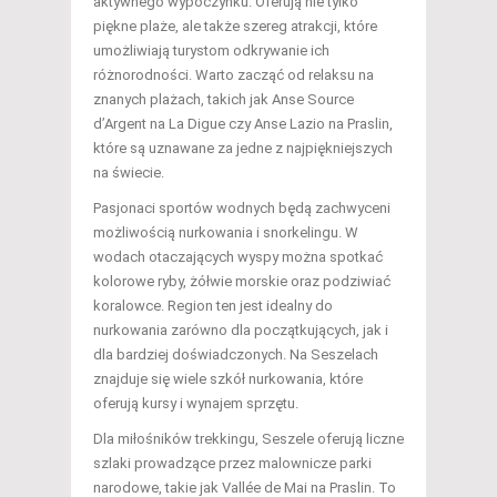
aktywnego wypoczynku. Oferują nie tylko
piękne plaże, ale także szereg atrakcji, które
umożliwiają turystom odkrywanie ich
różnorodności. Warto zacząć od relaksu na
znanych plażach, takich jak Anse Source
d’Argent na La Digue czy Anse Lazio na Praslin,
które są uznawane za jedne z najpiękniejszych
na świecie.
Pasjonaci sportów wodnych będą zachwyceni
możliwością nurkowania i snorkelingu. W
wodach otaczających wyspy można spotkać
kolorowe ryby, żółwie morskie oraz podziwiać
koralowce. Region ten jest idealny do
nurkowania zarówno dla początkujących, jak i
dla bardziej doświadczonych. Na Seszelach
znajduje się wiele szkół nurkowania, które
oferują kursy i wynajem sprzętu.
Dla miłośników trekkingu, Seszele oferują liczne
szlaki prowadzące przez malownicze parki
narodowe, takie jak Vallée de Mai na Praslin. To