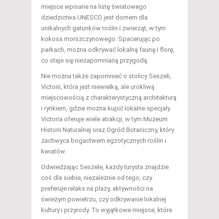
miejsce wpisane na listę światowego
dziedzictwa UNESCO jest domem dla
unikalnych gatunków roślin i zwierząt, w tym
kokosa morszczynowego. Spacerując po
parkach, można odkrywać lokalną faunę i florę,
co staje się niezapomnianą przygodą.
Nie można także zapomnieć o stolicy Seszeli,
Victorii, która jest niewielką, ale urokliwą
miejscowością z charakterystyczną architekturą
i rynkiem, gdzie można kupić lokalne specjały.
Victoria oferuje wiele atrakcji, w tym Muzeum
Historii Naturalnej oraz Ogród Botaniczny, który
zachwyca bogactwem egzotycznych roślin i
kwiatów.
Odwiedzając Seszele, każdy turysta znajdzie
coś dla siebie, niezależnie od tego, czy
preferuje relaks na plaży, aktywności na
świeżym powietrzu, czy odkrywanie lokalnej
kultury i przyrody. To wyjątkowe miejsce, które