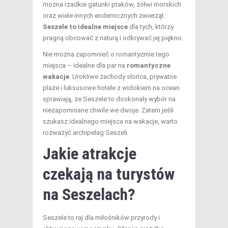
można rzadkie gatunki ptaków, żółwi morskich
oraz wiele innych endemicznych zwierząt.
Seszele to idealne miejsce
dla tych, którzy
pragną obcować z naturą i odkrywać jej piękno.
Nie można zapomnieć o romantyzmie tego
miejsca – idealne dla par na
romantyczne
wakacje
. Urokliwe zachody słońca, prywatne
plaże i luksusowe hotele z widokiem na ocean
sprawiają, że Seszele to doskonały wybór na
niezapomniane chwile we dwoje. Zatem jeśli
szukasz idealnego miejsca na wakacje, warto
rozważyć archipelag Seszeli.
Jakie atrakcje
czekają na turystów
na Seszelach?
Seszele to raj dla miłośników przyrody i