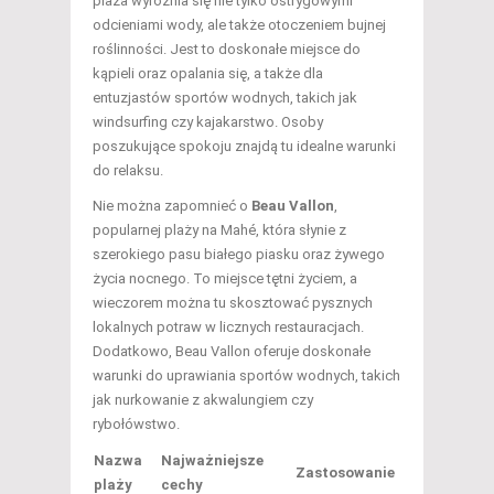
plaża wyróżnia się nie tylko ostrygowymi
odcieniami wody, ale także otoczeniem bujnej
roślinności. Jest to doskonałe miejsce do
kąpieli oraz opalania się, a także dla
entuzjastów sportów wodnych, takich jak
windsurfing czy kajakarstwo. Osoby
poszukujące spokoju znajdą tu idealne warunki
do relaksu.
Nie można zapomnieć o
Beau Vallon
,
popularnej plaży na Mahé, która słynie z
szerokiego pasu białego piasku oraz żywego
życia nocnego. To miejsce tętni życiem, a
wieczorem można tu skosztować pysznych
lokalnych potraw w licznych restauracjach.
Dodatkowo, Beau Vallon oferuje doskonałe
warunki do uprawiania sportów wodnych, takich
jak nurkowanie z akwalungiem czy
rybołówstwo.
Nazwa
Najważniejsze
Zastosowanie
plaży
cechy