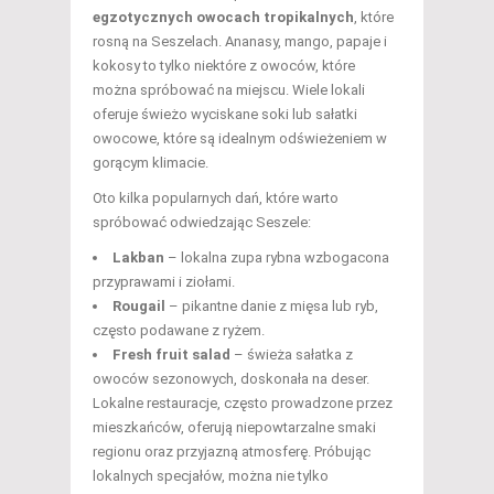
egzotycznych owocach tropikalnych
, które
rosną na Seszelach. Ananasy, mango, papaje i
kokosy to tylko niektóre z owoców, które
można spróbować na miejscu. Wiele lokali
oferuje świeżo wyciskane soki lub sałatki
owocowe, które są idealnym odświeżeniem w
gorącym klimacie.
Oto kilka popularnych dań, które warto
spróbować odwiedzając Seszele:
Lakban
– lokalna zupa rybna wzbogacona
przyprawami i ziołami.
Rougail
– pikantne danie z mięsa lub ryb,
często podawane z ryżem.
Fresh fruit salad
– świeża sałatka z
owoców sezonowych, doskonała na deser.
Lokalne restauracje, często prowadzone przez
mieszkańców, oferują niepowtarzalne smaki
regionu oraz przyjazną atmosferę. Próbując
lokalnych specjałów, można nie tylko