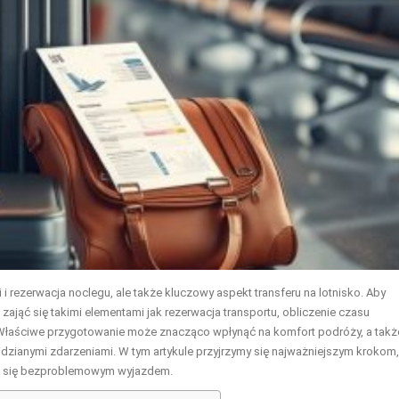
i i rezerwacja noclegu, ale także kluczowy aspekt transferu na lotnisko. Aby
zająć się takimi elementami jak rezerwacja transportu, obliczenie czasu
Właściwe przygotowanie może znacząco wpłynąć na komfort podróży, a takż
zianymi zdarzeniami. W tym artykule przyjrzymy się najważniejszym krokom,
zyć się bezproblemowym wyjazdem.