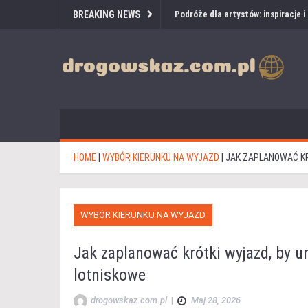
BREAKING NEWS
Podróże dla artystów: inspiracje 
HOME
|
WYBÓR KIERUNKU NA WYJAZD
|
JAK ZAPLANOWAĆ KR
WYBÓR KIERUNKU NA WYJAZD
Jak zaplanować krótki wyjazd, by un
lotniskowe
drogowskaz.com.pl
|
Maj 28, 2026