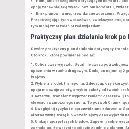
Pomijanie szczegółów dotyczących komfortu pod
opcję zapewniającą wysoki poziom komfortu, zwłasz
Brak planów na nieprzewidziane zdarzenia
: Przyg
Przestrzegając tych wskazówek, zwiększysz swoje be
tym mniej zmartwień przed wyjazdem.
Praktyczny plan działania krok po 
Stwórz
praktyczny plan działania
dotyczący transfer
Oto kroki, które powinieneś podjąć:
Oblicz czas wyjazdu
: Ustal, ile czasu potrzebujes
opóźnienia w ruchu drogowym. Dodaj co najmniej 2 g
krajowy.
Wybierz środek transportu
: Zdecyduj, czy skorzys
opcja ma swoje zalety, a wybór zależy od twoich pref
Rezerwuj transfer z wyprzedzeniem
: Zarezerwuj t
okresach wzmożonego ruchu. To pozwoli Ci uniknąć 
Uwzględnij ryzyko i nieprzewidziane zdarzenia
: Sp
alternatywną trasę lub wcześniejszy czas wyjazdu 
Unikaj najczęstszych błędów
: Zapewnij sobie wyst
zakładając, że wszystko pójdzie zgodnie z planem. 