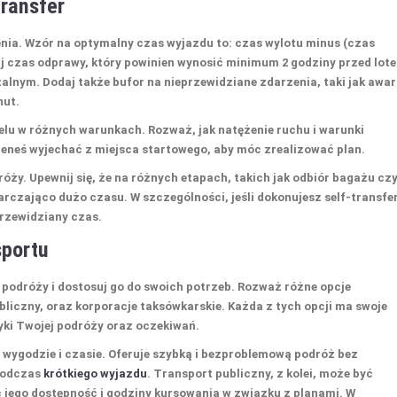
transfer
enia. Wzór na optymalny czas wyjazdu to:
czas wylotu
minus (
czas
ij
czas odprawy
, który powinien wynosić minimum 2 godziny przed lot
alnym. Dodaj także bufor na nieprzewidziane zdarzenia, taki jak awar
nut.
celu w różnych warunkach. Rozważ, jak
natężenie ruchu
i
warunki
ieneś wyjechać z miejsca startowego, aby móc zrealizować plan.
ży. Upewnij się, że na różnych etapach, takich jak odbiór bagażu cz
arczająco dużo czasu. W szczególności, jeśli dokonujesz
self-transfe
przewidziany czas.
sportu
 podróży
i dostosuj go do swoich potrzeb. Rozważ różne opcje
ubliczny, oraz korporacje taksówkarskie. Każda z tych opcji ma swoje
tyki Twojej podróży oraz oczekiwań.
na wygodzie i czasie. Oferuje szybką i bezproblemową podróż bez
 podczas
krótkiego wyjazdu
. Transport publiczny, z kolei, może być
 jego dostępność i godziny kursowania w związku z planami. W