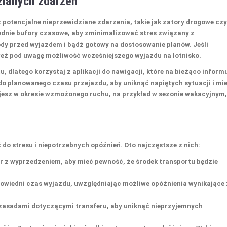
zianych zdarzeń
 potencjalne
nieprzewidziane zdarzenia
, takie jak zatory drogowe czy
ednie
bufory czasowe
, aby zminimalizować stres związany z
y przed wyjazdem i bądź gotowy na dostosowanie planów. Jeśli
weź pod uwagę możliwość wcześniejszego wyjazdu na lotnisko.
 dlatego korzystaj z aplikacji do nawigacji, które na bieżąco inform
do planowanego czasu przejazdu, aby uniknąć napiętych sytuacji i mi
jesz w okresie wzmożonego ruchu, na przykład w sezonie wakacyjnym,
 do stresu i niepotrzebnych opóźnień. Oto najczęstsze z nich:
er z wyprzedzeniem, aby mieć pewność, że środek transportu będzie
powiedni czas wyjazdu, uwzględniając możliwe opóźnienia wynikające 
z zasadami dotyczącymi transferu, aby uniknąć nieprzyjemnych