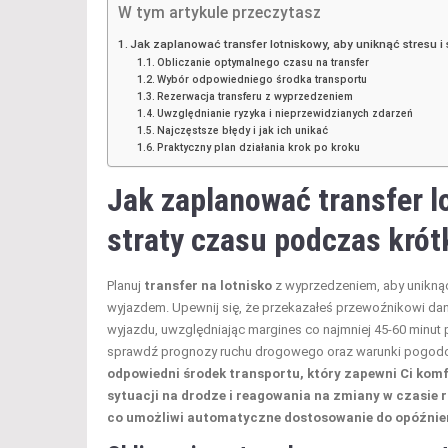
W tym artykule przeczytasz
Jak zaplanować transfer lotniskowy, aby uniknąć stresu i
Obliczanie optymalnego czasu na transfer
Wybór odpowiedniego środka transportu
Rezerwacja transferu z wyprzedzeniem
Uwzględnianie ryzyka i nieprzewidzianych zdarzeń
Najczęstsze błędy i jak ich unikać
Praktyczny plan działania krok po kroku
Jak zaplanować transfer l
straty czasu podczas
krót
Planuj
transfer na lotnisko
z wyprzedzeniem, aby uniknąć
wyjazdem. Upewnij się, że przekazałeś przewoźnikowi da
wyjazdu, uwzględniając margines co najmniej 45-60 minut p
sprawdź prognozy ruchu drogowego oraz warunki pogod
odpowiedni środek transportu, który zapewni Ci kom
sytuacji na drodze i reagowania na zmiany w czasie 
co umożliwi automatyczne dostosowanie do opóźnie