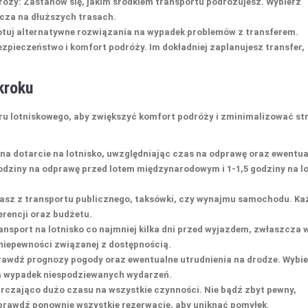
róży
: Zastanów się, jakim środkiem transportu podróżujesz. Wybierz
cza na dłuższych trasach.
otuj alternatywne rozwiązania na wypadek problemów z transferem.
zpieczeństwo i komfort podróży. Im dokładniej zaplanujesz transfer,
kroku
u lotniskowego, aby zwiększyć komfort podróży i zminimalizować str
z na dotarcie na lotnisko, uwzględniając czas na odprawę oraz ewentu
odziny na odprawę przed lotem międzynarodowym i 1-1,5 godziny na l
tasz z transportu publicznego, taksówki, czy wynajmu samochodu. Ka
erencji oraz budżetu.
ransport na lotnisko co najmniej kilka dni przed wyjazdem, zwłaszcza 
niepewności związanej z dostępnością.
rawdź prognozy pogody oraz ewentualne utrudnienia na drodze. Wybi
na wypadek niespodziewanych wydarzeń.
arczająco dużo czasu na wszystkie czynności. Nie bądź zbyt pewny,
Sprawdź ponownie wszystkie rezerwacje, aby uniknąć pomyłek.