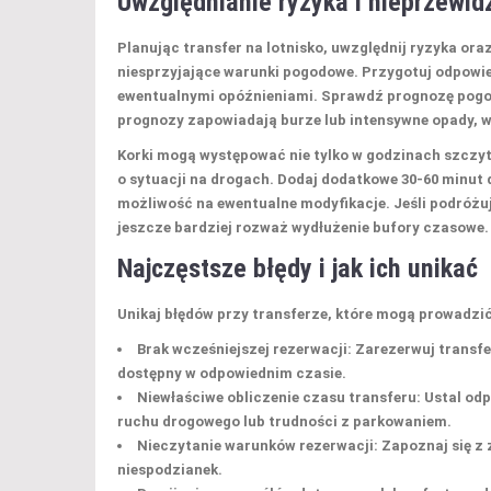
Uwzględnianie ryzyka i nieprzewid
Planując transfer na lotnisko,
uwzględnij ryzyka
oraz
niesprzyjające warunki pogodowe. Przygotuj odpowi
ewentualnymi opóźnieniami. Sprawdź prognozę pogod
prognozy zapowiadają burze lub intensywne opady, 
Korki mogą występować nie tylko w godzinach szczytu,
o sytuacji na drogach. Dodaj dodatkowe 30-60 minut 
możliwość na ewentualne modyfikacje. Jeśli podróżu
jeszcze bardziej rozważ wydłużenie bufory czasowe.
Najczęstsze błędy i jak ich unikać
Unikaj
błędów przy transferze
, które mogą prowadzić
Brak wcześniejszej rezerwacji
: Zarezerwuj transf
dostępny w odpowiednim czasie.
Niewłaściwe obliczenie czasu transferu
: Ustal od
ruchu drogowego lub trudności z parkowaniem.
Nieczytanie warunków rezerwacji
: Zapoznaj się 
niespodzianek.