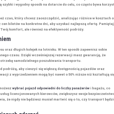
 szybki i wygodny sposób na dotarcie do celu, co często bywa korzys
eż czas, który chcesz zaoszczędzić, analizując różnice w kosztach 
en biletów na konkretne dni, aby uzyskać najlepszą ofertę. Pamiętaj
 Twój komfort, ale również na efektywność podróży.
eniem
su oraz długich kolejek na lotnisku. W ten sposób zapewnisz sobie
ego czasu. Dzięki wcześniejszej rezerwacji masz gwarancję, że
 potrzebę samodzielnego poszukiwania transportu.
d podróżą, aby cieszyć się większą dostępnością pojazdów oraz
rwacji z wyprzedzeniem mogą być nawet o
50%
niższe niż kształtują si
e możesz
wybrać pojazd odpowiedni do liczby pasażerów
i bagażu, co
 usług licencjonowanych kierowców, zwiększysz swoje bezpieczeństw
a, że nigdy nie będziesz musiał martwić się o to, czy transport będzi