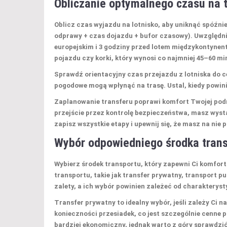
Obliczanie optymalnego czasu na 
Oblicz czas wyjazdu na lotnisko, aby uniknąć spóźni
odprawy
+
czas dojazdu
+
bufor czasowy
). Uwzględn
europejskim i 3 godziny przed lotem międzykontynent
pojazdu czy korki, który wynosi co najmniej 45–60 mi
Sprawdź orientacyjny
czas przejazdu
z lotniska do 
pogodowe
mogą wpłynąć na trasę. Ustal, kiedy powin
Zaplanowanie transferu poprawi komfort Twojej podró
przejście przez kontrolę bezpieczeństwa, masz wyst
zapisz wszystkie etapy i upewnij się, że masz na nie 
Wybór odpowiedniego środka tran
Wybierz środek transportu, który zapewni Ci
komfort
transportu, takie jak
transfer prywatny
, transport p
zalety, a ich wybór powinien zależeć od charakterys
Transfer prywatny to idealny wybór, jeśli zależy Ci 
konieczności przesiadek, co jest szczególnie cenne
bardziej ekonomiczny, jednak warto z góry sprawdzić