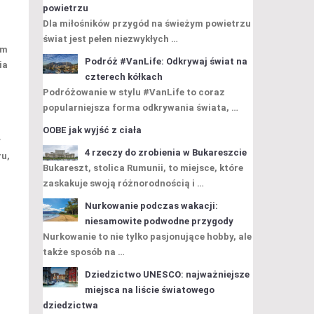
powietrzu
Dla miłośników przygód na świeżym powietrzu
świat jest pełen niezwykłych …
em
Podróż #VanLife: Odkrywaj świat na
ia
czterech kółkach
Podróżowanie w stylu #VanLife to coraz
popularniejsza forma odkrywania świata, …
OOBE jak wyjść z ciała
y
4 rzeczy do zrobienia w Bukareszcie
ru
,
Bukareszt, stolica Rumunii, to miejsce, które
zaskakuje swoją różnorodnością i …
Nurkowanie podczas wakacji:
niesamowite podwodne przygody
Nurkowanie to nie tylko pasjonujące hobby, ale
także sposób na …
Dziedzictwo UNESCO: najważniejsze
miejsca na liście światowego
dziedzictwa