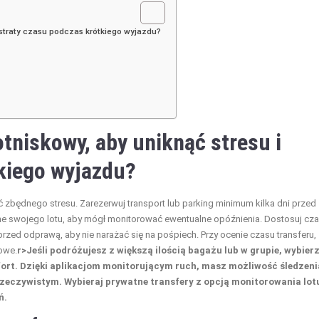
 straty czasu podczas krótkiego wyjazdu?
otniskowy, aby uniknąć stresu i
kiego wyjazdu
?
 zbędnego stresu. Zarezerwuj transport lub parking minimum kilka dni przed
ne swojego lotu, aby mógł monitorować ewentualne opóźnienia. Dostosuj cz
rzed odprawą, aby nie narażać się na pośpiech. Przy ocenie czasu transferu,
owe.
r>Jeśli podróżujesz z większą ilością bagażu lub w grupie, wybier
fort. Dzięki aplikacjom monitorującym ruch, masz możliwość śledzeni
rzeczywistym. Wybieraj prywatne transfery z opcją monitorowania lot
ń.