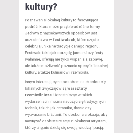
kultury?
Poznawanie lokalnej kultury to fascynująca
podróż, która może przybierać różne formy.
Jednym z najciekawszych sposobów jest
uczestnictwo w
festiwalach
, które często
celebrują unikalne tradycje danego regionu.
Festiwale takie jak obrzędy, jarmarki czy festy
rvalninne, oferują nie tylko wspaniałą zabawę,
ale także możliwość poznania specyfiki lokalnej
kultury, a także kulinariów i rzemiosła.
Innym interesującym sposobem na eksplorację
lokalnych zwyczajów są
warsztaty
rzemieślnicze
. Uczestnicząc w takich
wydarzeniach, można nauczyć się tradycyjnych
technik, takich jak ceramika, tkanie czy
wytwarzanie biżuterii. To doskonała okazja, aby
nawiązać osobiste relacje z lokalnymi artystami,
którzy chętnie dzielą się swoją wiedzą i pasją.