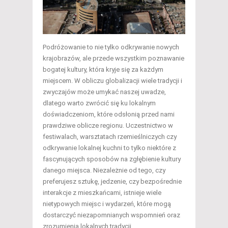
Podróżowanie to nie tylko odkrywanie nowych
krajobrazów, ale przede wszystkim poznawanie
bogatej kultury, która kryje się za każdym
miejscem. W obliczu globalizacji wiele tradycji i
zwyczajów może umykać naszej uwadze,
dlatego warto zwrócić się ku lokalnym
doświadczeniom, które odsłonią przed nami
prawdziwe oblicze regionu. Uczestnictwo w
festiwalach, warsztatach rzemieślniczych czy
odkrywanie lokalnej kuchni to tylko niektóre z
fascynujących sposobów na zgłębienie kultury
danego miejsca. Niezależnie od tego, czy
preferujesz sztukę, jedzenie, czy bezpośrednie
interakcje z mieszkańcami, istnieje wiele
nietypowych miejsc i wydarzeń, które mogą
dostarczyć niezapomnianych wspomnień oraz
zrozumienia lokalnych tradycji.