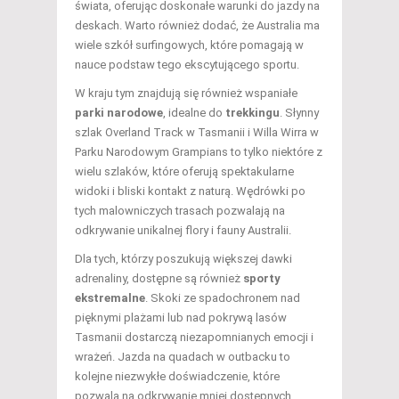
świata, oferując doskonałe warunki do jazdy na
deskach. Warto również dodać, że Australia ma
wiele szkół surfingowych, które pomagają w
nauce podstaw tego ekscytującego sportu.
W kraju tym znajdują się również wspaniałe
parki narodowe
, idealne do
trekkingu
. Słynny
szlak Overland Track w Tasmanii i Willa Wirra w
Parku Narodowym Grampians to tylko niektóre z
wielu szlaków, które oferują spektakularne
widoki i bliski kontakt z naturą. Wędrówki po
tych malowniczych trasach pozwalają na
odkrywanie unikalnej flory i fauny Australii.
Dla tych, którzy poszukują większej dawki
adrenaliny, dostępne są również
sporty
ekstremalne
. Skoki ze spadochronem nad
pięknymi plażami lub nad pokrywą lasów
Tasmanii dostarczą niezapomnianych emocji i
wrażeń. Jazda na quadach w outbacku to
kolejne niezwykłe doświadczenie, które
pozwala na odkrywanie mniej dostępnych