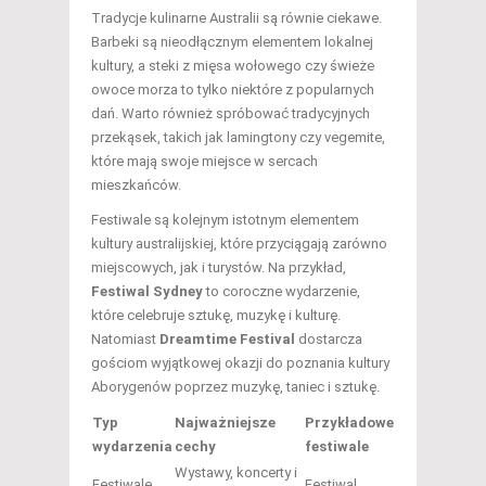
Tradycje kulinarne Australii są równie ciekawe.
Barbeki są nieodłącznym elementem lokalnej
kultury, a steki z mięsa wołowego czy świeże
owoce morza to tylko niektóre z popularnych
dań. Warto również spróbować tradycyjnych
przekąsek, takich jak lamingtony czy vegemite,
które mają swoje miejsce w sercach
mieszkańców.
Festiwale są kolejnym istotnym elementem
kultury australijskiej, które przyciągają zarówno
miejscowych, jak i turystów. Na przykład,
Festiwal Sydney
to coroczne wydarzenie,
które celebruje sztukę, muzykę i kulturę.
Natomiast
Dreamtime Festival
dostarcza
gościom wyjątkowej okazji do poznania kultury
Aborygenów poprzez muzykę, taniec i sztukę.
Typ
Najważniejsze
Przykładowe
wydarzenia
cechy
festiwale
Wystawy, koncerty i
Festiwale
Festiwal