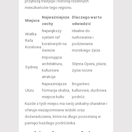
przybliżą tradycje i historię rdzennych
mieszkańców tego regionu.
Najważniejsze
Dlaczego warto
Miejsce
cechy
odwiedzić
Największy
Idealne do
Wielka
system raf
nurkowania i
Rafa
koralowych na
podziwiania
Koralowa
świecie
morskiego życia
Imponująca
architektura,
Słynna Opera, plaże,
Sydney
kulturowe
życie nocne
atrakcje
Najważniejsza
Bogactwo
Uluru
formacja skalna,
kulturowe, duchowa
miejsce kultu
podróż
Każde z tych miejsc ma swój unikalny charakter i
oferuje niezapomniane widoki oraz
doświadczenia, które na długo pozostaną w
pamięci każdego podróżnika.