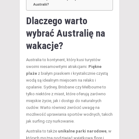
Australii?
Dlaczego warto
wybrać Australię na
wakacje?
Australia to kontynent, który kusi turystów
swoimi niesamowitymi atrakcjami.
Piękne
plaże
z białym piaskiem i krystalicznie czystą
wodą są idealnym miejscem na relaks i
opalanie. Sydney, Brisbane czy Melbourne to
tylko niektóre z miast, które oferują zarówno
miejskie życie, jak i dostęp do naturalnych
cudów. Warto również zwrócić uwagę na
możliwość uprawiania sportów wodnych, takich
jak surfing czy nurkowanie.
Australia to także
unikalne parki narodowe
, w
których można podziwiać wyjątkową florę i