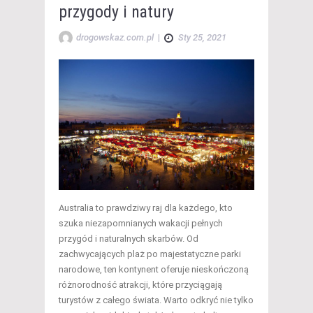
przygody i natury
drogowskaz.com.pl
|
Sty 25, 2021
Australia to prawdziwy raj dla każdego, kto
szuka niezapomnianych wakacji pełnych
przygód i naturalnych skarbów. Od
zachwycających plaż po majestatyczne parki
narodowe, ten kontynent oferuje nieskończoną
różnorodność atrakcji, które przyciągają
turystów z całego świata. Warto odkryć nie tylko