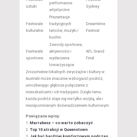
performanse
sztuki
Sydney
artystyczne
Prezentacje
Festiwale
tradycyjnych
Dreamtime
kulturalne
tańców, muzyki i
Festival
kuchni
Zawody sportowe,
Festiwale
aktywności i
AFL Grand
sportowe
wydarzenia
Final
towarzyszące
Zrozumienie lokalnych zwyczajów i kultury w
Australii może znacznie wzbogacić podróż,
umożliwiając głębsze połączenie z
mieszkańcami i ich tradycjami. Dzięki temu
każda podróż staje się nie tylko wizytą, ale i
niezapomnianym doświadczeniem kulturowym.
Powiązane wpisy:
Marrakesz – co warto zobaczyć
Top 10 atrakcji w Queenstown
Jak być bardziej komfortowym podczas