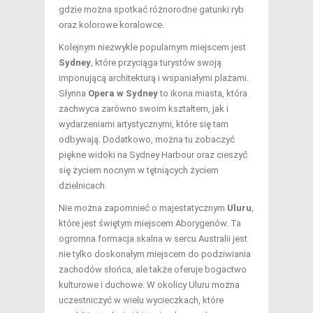
gdzie można spotkać różnorodne gatunki ryb
oraz kolorowe koralowce.
Kolejnym niezwykle popularnym miejscem jest
Sydney
, które przyciąga turystów swoją
imponującą architekturą i wspaniałymi plażami.
Słynna
Opera w Sydney
to ikona miasta, która
zachwyca zarówno swoim kształtem, jak i
wydarzeniami artystycznymi, które się tam
odbywają. Dodatkowo, można tu zobaczyć
piękne widoki na Sydney Harbour oraz cieszyć
się życiem nocnym w tętniących życiem
dzielnicach.
Nie można zapomnieć o majestatycznym
Uluru
,
które jest świętym miejscem Aborygenów. Ta
ogromna formacja skalna w sercu Australii jest
nie tylko doskonałym miejscem do podziwiania
zachodów słońca, ale także oferuje bogactwo
kulturowe i duchowe. W okolicy Uluru można
uczestniczyć w wielu wycieczkach, które