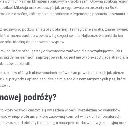
tów swoim unikalnym klimatem i bajkowym krajobrazem. Główną atrakcją regio
spotkać Mikołaja oraz zobaczyć, jak przygotowuje on prezenty na Boże
odzin z dziećmi, które marzą o spotkaniu z legendarną postacią i poznaniu je
ież możliwość podziwiania
zory polarnej
. Te magiczne światła, znane równie
k, które można zaobserwować w tej części świata. Najlepsze warunki do ich
orę roku idealną do planowania wypraw.
skich, które oferują trasy odpowiednie zarówno dla początkujących, jak i
wać
jazdy na saniach zaprzęgowych
, co jest nie tylko ekscytującą atrakcją, a
brazów Laplandii.
niczenia w różnych aktywnościach na świeżym powietrzu, takich jak piesze
kiej przyrody. Laplandia to idealne miejsce dla
romantycznych par
, które
czeniu.
imowej podróży?
t, który pozwoli cieszyć się wyjazdem w pełni, niezależnie od warunków
tować w
ciepłe ubrania
, które zapewnią komfort w niskich temperaturach.
– zacznij od bielizny termicznej, a następnie dodaj warstwę izolacyjną oraz