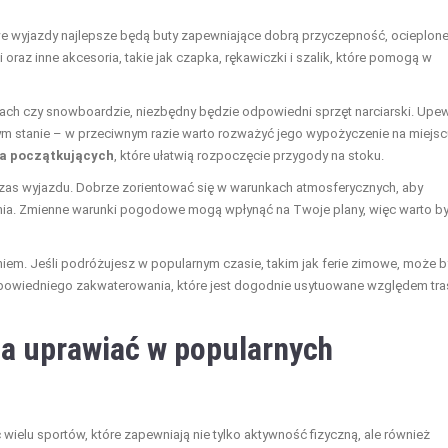
e wyjazdy najlepsze będą buty zapewniające dobrą przyczepność, ocieplone
az inne akcesoria, takie jak czapka, rękawiczki i szalik, które pomogą w
artach czy snowboardzie, niezbędny będzie odpowiedni sprzęt narciarski. Upew
rym stanie – w przeciwnym razie warto rozważyć jego wypożyczenie na miejsc
dla początkujących
, które ułatwią rozpoczęcie przygody na stoku.
zas wyjazdu. Dobrze zorientować się w warunkach atmosferycznych, aby
a. Zmienne warunki pogodowe mogą wpłynąć na Twoje plany, więc warto b
em. Jeśli podróżujesz w popularnym czasie, takim jak ferie zimowe, może b
odpowiedniego zakwaterowania, które jest dogodnie usytuowane względem tra
a uprawiać w popularnych
lu sportów, które zapewniają nie tylko aktywność fizyczną, ale również