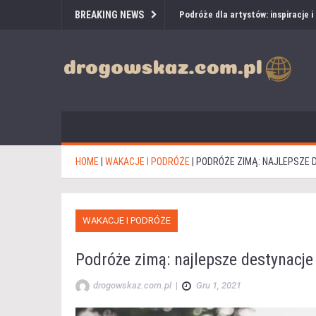
BREAKING NEWS
Podróże dla artystów: inspiracje 
HOME
|
WAKACJE I PODRÓŻE
|
PODRÓŻE ZIMĄ: NAJLEPSZE 
WAKACJE I PODRÓŻE
Podróże zimą: najlepsze destynacje
drogowskaz.com.pl
|
Gru 1, 2021