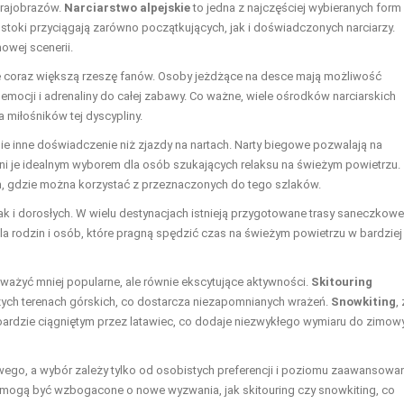
krajobrazów.
Narciarstwo alpejskie
to jedna z najczęściej wybieranych form
stoki przyciągają zarówno początkujących, jak i doświadczonych narciarzy.
owej scenerii.
je coraz większą rzeszę fanów. Osoby jeżdżące na desce mają możliwość
 emocji i adrenaliny do całej zabawy. Co ważne, wiele ośrodków narciarskich
 miłośników tej dyscypliny.
łnie inne doświadczenie niż zjazdy na nartach. Narty biegowe pozwalają na
yni je idealnym wyborem dla osób szukających relaksu na świeżym powietrzu.
, gdzie można korzystać z przeznaczonych do tego szlaków.
jak i dorosłych. W wielu destynacjach istnieją przygotowane trasy saneczkowe
la rodzin i osób, które pragną spędzić czas na świeżym powietrzu w bardziej
ażyć mniej popularne, ale równie ekscytujące aktywności.
Skitouring
zych terenach górskich, co dostarcza niezapomnianych wrażeń.
Snowkiting
, 
wboardzie ciągniętym przez latawiec, co dodaje niezwykłego wymiaru do zimow
ego, a wybór zależy tylko od osobistych preferencji i poziomu zaawansowan
, mogą być wzbogacone o nowe wyzwania, jak skitouring czy snowkiting, co