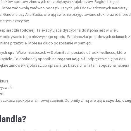
ośników sportów zimowych oraz pięknych krajobrazów. Region ten jest
h
, które zadowolą zarówno początkujących, jak i doświadczonych narciarzy.
Val Gardena czy Alta Badia, oferują świetnie przygotowane stoki oraz różnoro
wistych szczytów.
wspinaczki lodowej
. Ta ekscytująca dyscyplina dostępna jest w wielu
w odkrywaniu tego niezwykłego sportu. Wspinaczka po lodowych ścianach z
iane przeżycie, które na długo pozostanie w pamięci.
lnych
spa
. Wiele miasteczek w Dolomitach posiada ośrodki wellness, które
 kąpiele. To doskonały sposób na
regenerację sił
i odprężenie się po dniu
ękne zimowe krajobrazy, co sprawia, że każda chwila tam spędzona nabiera
kturą.
wyzwań.
zu.
y szukasz spokoju w zimowej scenerii, Dolomity zimą oferują
wszystko, cze
landia?