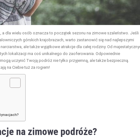
, a dla wielu osób oznacza to początek sezonu na zimowe szaleństwo. Jeśli
lowniczych górskich krajobrazach, warto zastanowić się nad najlepszymi
 narciarstwa, ale także wyjątkowe atrakcje dla całej rodziny. Od majestatyczn
z tych lokalizacji ma coś unikalnego do zaoferowania. Odpowiednie
ogą uczynić Twoją podróż nie tylko przyjemną, ale także bezpieczną.
ją na Ciebie tuż za rogiem!
tynacjach?
acje na zimowe podróże?