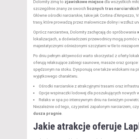
Dolomity zimą to
zjawiskowe miejsce
dla wszystkich mił
szczególnie znany ze swoich
licznych tras narciarskic
Główne ośrodki narciarskie, takie jak Cortina d’Ampezzo, 
trasy, które prowadzą przez malownicze doliny i wzdłuż ur
Oprócz narciarstwa, Dolomity zachęcają do spróbowania
lokalizacjach, a doświadczeni przewodnicy mogą pomóc 
majestatycznymi ośnieżonymi szczytami w tle to niezapomn
Po dniu pełnym aktywności warto skorzystać z oferty loka
oferują relaksujące zabiegi saunowe, masaże oraz gorące
spędzonym na stoku. Dysponują one także widokami na pi
wyjątkowego charakteru.
Ośrodki narciarskie z atrakcyjnymi trasami oraz infrastru
Opcje wspinaczki lodowej dla poszukujących nowych 
Relaks w spa po intensywnym dniu na świeżym powietr
Niezależnie od tego, czy jesteś zapalonym narciarzem, cz
dusza pragnie
.
Jakie atrakcje oferuje Lap