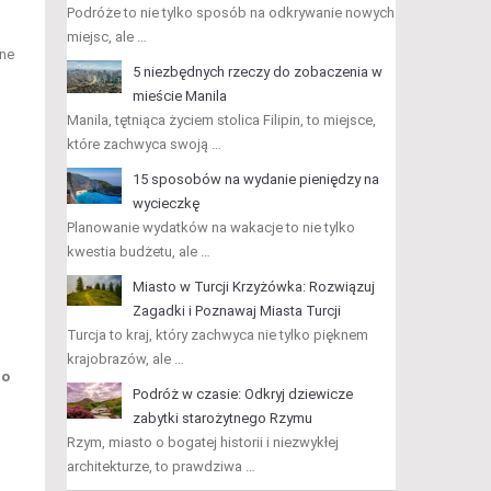
Podróże to nie tylko sposób na odkrywanie nowych
miejsc, ale …
dne
5 niezbędnych rzeczy do zobaczenia w
mieście Manila
Manila, tętniąca życiem stolica Filipin, to miejsce,
które zachwyca swoją …
15 sposobów na wydanie pieniędzy na
wycieczkę
Planowanie wydatków na wakacje to nie tylko
kwestia budżetu, ale …
Miasto w Turcji Krzyżówka: Rozwiązuj
Zagadki i Poznawaj Miasta Turcji
Turcja to kraj, który zachwyca nie tylko pięknem
krajobrazów, ale …
go
Podróż w czasie: Odkryj dziewicze
zabytki starożytnego Rzymu
Rzym, miasto o bogatej historii i niezwykłej
architekturze, to prawdziwa …