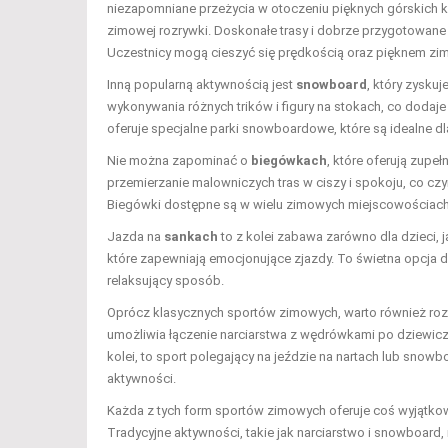
niezapomniane przeżycia w otoczeniu pięknych górskich 
zimowej rozrywki. Doskonałe trasy i dobrze przygotowane 
Uczestnicy mogą cieszyć się prędkością oraz pięknem zim
Inną popularną aktywnością jest
snowboard
, który zysku
wykonywania różnych trików i figury na stokach, co dodaje
oferuje specjalne parki snowboardowe, które są idealne dla
Nie można zapominać o
biegówkach
, które oferują zupe
przemierzanie malowniczych tras w ciszy i spokoju, co cz
Biegówki dostępne są w wielu zimowych miejscowościach
Jazda na
sankach
to z kolei zabawa zarówno dla dzieci, 
które zapewniają emocjonujące zjazdy. To świetna opcja d
relaksujący sposób.
Oprócz klasycznych sportów zimowych, warto również rozw
umożliwia łączenie narciarstwa z wędrówkami po dziewic
kolei, to sport polegający na jeździe na nartach lub sno
aktywności.
Każda z tych form sportów zimowych oferuje coś wyjątkow
Tradycyjne aktywności, takie jak narciarstwo i snowboard