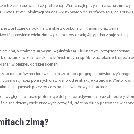
zych zainteresowań oraz preferencji. Wśród najlepszych miejsc na zimowy
a
. Każda z tych lokalizacji ma coś wyjątkowego do zaoferowania, co sprawia
ziesz tu liczne ośrodki narciarskie z doskonałymi trasami oraz pełną
liwość uprawiania wielu zimowych sportów czynią Alpy jedną z najczęściej
ciarskimi, ale także
zimowymi wędrówkami
i kulinarnymi przyjemnościami.
ek oraz urokliwe schroniska, w których można spróbować lokalnych specjałó
oznań w pięknej, górskiej scenerii.
ie tylko amatorów narciarstwa, ale także osoby pragnące doświadczyć magii
i obserwacji zórz polarnych oraz różnorodne atrakcje kulturowe. Warto równi
ańkach ciągniętych przez psy czy noclegi w lodowych hotelach.
n uwzględniać nasze preferencje dotyczące aktywności oraz atmosfery, któr
ością znajdziemy wiele zimowych przygód, które na długo pozostaną w nasze
mitach zimą?