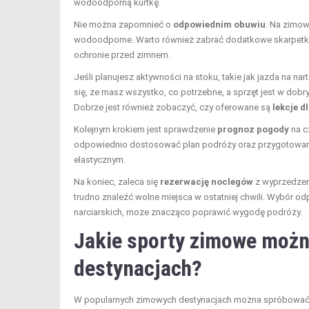
wodoodporną kurtkę.
Nie można zapomnieć o
odpowiednim obuwiu
. Na zimow
wodoodporne. Warto również zabrać dodatkowe skarpetki or
ochronie przed zimnem.
Jeśli planujesz aktywności na stoku, takie jak jazda na n
się, że masz wszystko, co potrzebne, a sprzęt jest w dob
Dobrze jest również zobaczyć, czy oferowane są
lekcje 
Kolejnym krokiem jest sprawdzenie
prognoz pogody
na c
odpowiednio dostosować plan podróży oraz przygotowani
elastycznym.
Na koniec, zaleca się
rezerwację noclegów
z wyprzedzeni
trudno znaleźć wolne miejsca w ostatniej chwili. Wybór 
narciarskich, może znacząco poprawić wygodę podróży.
Jakie sporty zimowe możn
destynacjach?
W popularnych zimowych destynacjach można spróbować wie