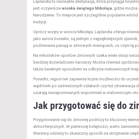
Laplandia to niezwykła destynacja, która przyciąga turys
jest oczywiście
wioska świętego Mikołaja
, gdzie można 
Narodzenie. To miejsce jest szczególnie popularne wśród r
tradycji.
Oprócz wizyty w wiosce Mikołaja, Laplandia oferuje równ
jako aurora borealis, są jednym z najpiękniejszych zjawis
podziwiania panują w zimowych miesiącach, co czyni tę p
Na miłośników sportów zimowych czeka wiele stacji narciar
bardziej doświadczeni narciarzy. Można również spróbo
także świetnym sposobem na odkrycie malowniczych krajo
Ponadto, region ten zapewnia liczne możliwości do uczest
wędrówki po zaśnieżonych szlakach czy też obserwacja dzi
szukają niezapomnianych wspomnień w malowniczym oto
Jak przygotować się do z
Przygotowanie się do zimowej podróży to kluczowy elemen
atmosferycznych. W pierwszej kolejności, warto zainwes
Warstwy odzieży to skuteczny sposób na utrzymanie ciepła 