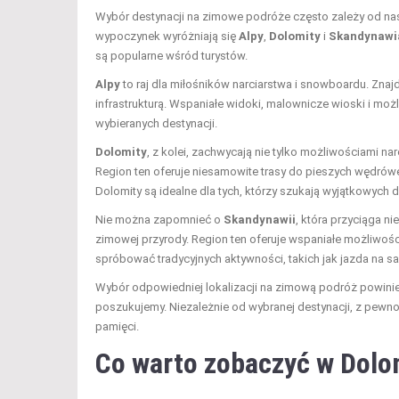
Wybór destynacji na zimowe podróże często zależy od nas
wypoczynek wyróżniają się
Alpy
,
Dolomity
i
Skandynawi
są popularne wśród turystów.
Alpy
to raj dla miłośników narciarstwa i snowboardu. Znajd
infrastrukturą. Wspaniałe widoki, malownicze wioski i moż
wybieranych destynacji.
Dolomity
, z kolei, zachwycają nie tylko możliwościami nar
Region ten oferuje niesamowite trasy do pieszych wędrów
Dolomity są idealne dla tych, którzy szukają wyjątkowych d
Nie można zapomnieć o
Skandynawii
, która przyciąga n
zimowej przyrody. Region ten oferuje wspaniałe możliwośc
spróbować tradycyjnych aktywności, takich jak jazda na s
Wybór odpowiedniej lokalizacji na zimową podróż powinie
poszukujemy. Niezależnie od wybranej destynacji, z pewn
pamięci.
Co warto zobaczyć w Dolo