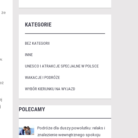
, że
KATEGORIE
BEZ KATEGORII
INNE
w.
UNESCO I ATRAKCJE SPECJALNE W POLSCE
WAKACJE I PODRÓŻE
eż
WYBÓR KIERUNKU NA WYJAZD
ej
j
POLECAMY
Podróże dla duszy powolutku: relaks i
znalezienie wewnętrznego spokoju