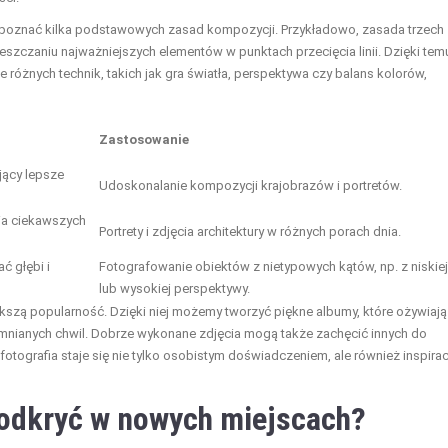
to poznać kilka podstawowych zasad kompozycji. Przykładowo, zasada trzech
ieszczaniu najważniejszych elementów w punktach przecięcia linii. Dzięki tem
e różnych technik, takich jak gra światła, perspektywa czy balans kolorów,
Zastosowanie
jący lepsze
Udoskonalanie kompozycji krajobrazów i portretów.
nia ciekawszych
Portrety i zdjęcia architektury w różnych porach dnia.
ć głębi i
Fotografowanie obiektów z nietypowych kątów, np. z niskiej
lub wysokiej perspektywy.
kszą popularność. Dzięki niej możemy tworzyć piękne albumy, które ożywiają
nianych chwil. Dobrze wykonane zdjęcia mogą także zachęcić innych do
fotografia staje się nie tylko osobistym doświadczeniem, ale również inspirac
 odkryć w nowych miejscach?