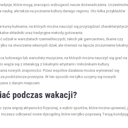
 tradycje, które mogą znacząco wzbogacić nasze doświadczenia. Uczestnict
 naukę, ale także na poznanie kultury danego regionu. Oto kilka przykładów
e kursy kulinarne, na których można nauczyć się przyrządzać charakterystycz
alne składniki oraz tradycyjne metody gotowania.
udział w warsztatach rzemieślniczych, takich jak garncarstwo, tkanie czy
tylko na stworzenie własnych dzieł, ale również na lepsze zrozumienie lokaln
ańca ludowego lub warsztaty muzyczne, na których można nauczyć się grać na
 wiąże się z interakcją z lokalnymi artystami i miłośnikami kultury.
zania nowych znajomości. Przez wspólne działania można wymieniać się
ze podróżnicze przeżycia. W ten sposób nie tylko uczymy się nowych
ązane z danym miejscem.
iać podczas wakacji?
ycia więcej aktywności fizycznej, a wybór sportów, które można uprawiać, 
ji, możesz odkrywać nowe dyscypliny, które nie tylko poprawią Twoją kondycję