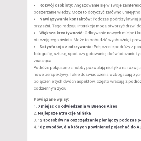
Rozwój osobisty:
Angażowanie się w swoje zainteres
poszerzanie wiedzy. Może to dotyczyć zarówno umiejętnośc
Nawiązywanie kontaktów:
Podczas podróży łatwiej 
przyjaźni. Tego rodzaju interakcje mogą otworzyć drzwi 
Większa kreatywność:
Odkrywanie nowych miejsc i ku
otaczającego świata. Może to pobudzić wyobraźnię i pro
Satysfakcja z odkrywania:
Połączenie podróży z pasj
fotografię, sztukę, sport czy gotowanie, doświadczanie ty
znacząca.
Podróże połączone z hobby pozwalają nie tylko na rozwij
nowe perspektywy. Takie doświadczenia wzbogacają życie, c
połączenie tych dwóch aspektów, często wracają z podróż
codziennym życiu.
Powiązane wpisy:
7 miejsc do odwiedzenia w Buenos Aires
Najlepsze atrakcje Mińska
12 sposobów na oszczędzanie pieniędzy podczas 
16 powodów, dla których powinieneś pojechać do Au