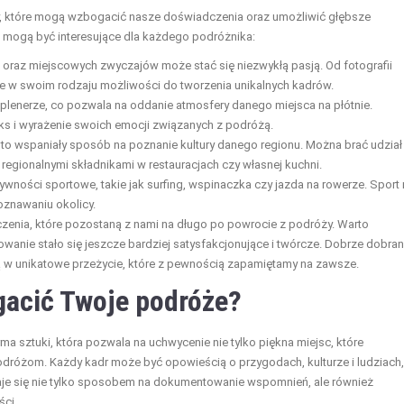
y, które mogą wzbogacić nasze doświadczenia oraz umożliwić głębsze
óre mogą być interesujące dla każdego podróżnika:
oraz miejscowych zwyczajów może stać się niezwykłą pasją. Od fotografii
e w swoim rodzaju możliwości do tworzenia unikalnych kadrów.
plenerze, co pozwala na oddanie atmosfery danego miejsca na płótnie.
 i wyrażenie swoich emocji związanych z podróżą.
 to wspaniały sposób na poznanie kultury danego regionu. Można brać udział
regionalnymi składnikami w restauracjach czy własnej kuchni.
wności sportowe, takie jak surfing, wspinaczka czy jazda na rowerze. Sport 
oznawaniu okolicy.
enia, które pozostaną z nami na długo po powrocie z podróży. Warto
owanie stało się jeszcze bardziej satysfakcjonujące i twórcze. Dobrze dobra
ą w unikatowe przeżycie, które z pewnością zapamiętamy na zawsze.
gacić Twoje podróże?
ma sztuki, która pozwala na uchwycenie nie tylko piękna miejsc, które
odróżom. Każdy kadr może być opowieścią o przygodach, kulturze i ludziach,
aje się nie tylko sposobem na dokumentowanie wspomnień, ale również
ści.