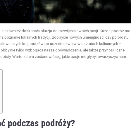
, ale również doskonała okazja do rozwijania swoich pasji. Każda podróż mo
na poznanie lokalnych tradycji, zdobycie nowych umiejętności czy po prostu
lowniczych krajobrazów po uczestnictwo w warsztatach kulinarnych –
hobby nie tylko wzbogaca nasze doświadczenia, ale także przynosi liczne
obisty. Warto zatem zastanowić się, jakie pasje mogłyby towarzyszyć nam
ać podczas podróży?