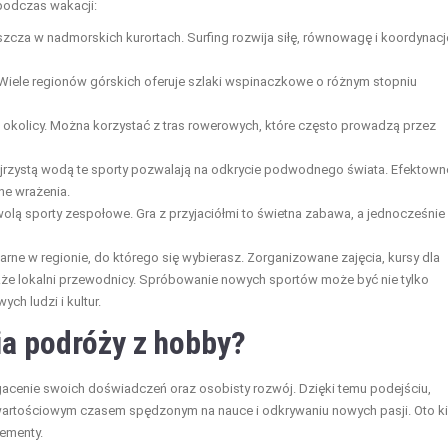
podczas wakacji:
cza w nadmorskich kurortach. Surfing rozwija siłę, równowagę i koordynację
Wiele regionów górskich oferuje szlaki wspinaczkowe o różnym stopniu
okolicy. Można korzystać z tras rowerowych, które często prowadzą przez
zejrzystą wodą te sporty pozwalają na odkrycie podwodnego świata. Efektown
ne wrażenia.
 wolą sporty zespołowe. Gra z przyjaciółmi to świetna zabawa, a jednocześnie
arne w regionie, do którego się wybierasz. Zorganizowane zajęcia, kursy dla
akże lokalni przewodnicy. Spróbowanie nowych sportów może być nie tylko
h ludzi i kultur.
ia podróży z hobby?
cenie swoich doświadczeń oraz osobisty rozwój. Dzięki temu podejściu,
e wartościowym czasem spędzonym na nauce i odkrywaniu nowych pasji. Oto ki
lementy.