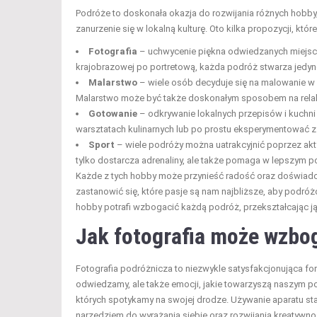
Podróże to doskonała okazja do rozwijania różnych hobb
zanurzenie się w lokalną kulturę. Oto kilka propozycji, kt
Fotografia
– uchwycenie piękna odwiedzanych miejsc 
krajobrazowej po portretową, każda podróż stwarza jedyn
Malarstwo
– wiele osób decyduje się na malowanie w 
Malarstwo może być także doskonałym sposobem na relaks
Gotowanie
– odkrywanie lokalnych przepisów i kuchni
warsztatach kulinarnych lub po prostu eksperymentować z 
Sport
– wiele podróży można uatrakcyjnić poprzez akty
tylko dostarcza adrenaliny, ale także pomaga w lepszym p
Każde z tych hobby może przynieść radość oraz doświadcz
zastanowić się, które pasje są nam najbliższe, aby podróż
hobby potrafi wzbogacić każdą podróż, przekształcając j
Jak fotografia może wzbo
Fotografia podróżnicza to niezwykle satysfakcjonująca for
odwiedzamy, ale także emocji, jakie towarzyszą naszym p
których spotykamy na swojej drodze. Używanie aparatu st
narzędziem do wyrażania siebie oraz rozwijania kreatywno