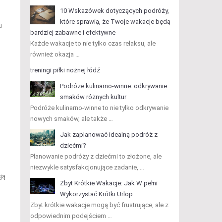
10 Wskazówek dotyczących podróży,
które sprawią, że Twoje wakacje będą
u
bardziej zabawne i efektywne
Każde wakacje to nie tylko czas relaksu, ale
również okazja …
treningi piłki nożnej łódź
Podróże kulinarno-winne: odkrywanie
smaków różnych kultur
Podróże kulinarno-winne to nie tylko odkrywanie
nowych smaków, ale także …
Jak zaplanować idealną podróż z
dziećmi?
Planowanie podróży z dziećmi to złożone, ale
niezwykle satysfakcjonujące zadanie, …
ją
Zbyt Krótkie Wakacje: Jak W pełni
Wykorzystać Krótki Urlop
Zbyt krótkie wakacje mogą być frustrujące, ale z
odpowiednim podejściem …