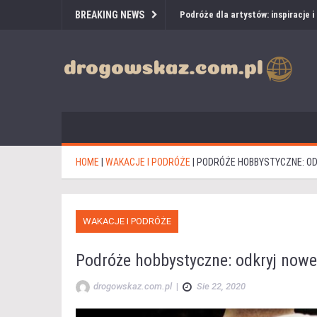
BREAKING NEWS
Podróże dla artystów: inspiracje 
HOME
|
WAKACJE I PODRÓŻE
|
PODRÓŻE HOBBYSTYCZNE: O
WAKACJE I PODRÓŻE
Podróże hobbystyczne: odkryj nowe
drogowskaz.com.pl
|
Sie 22, 2020