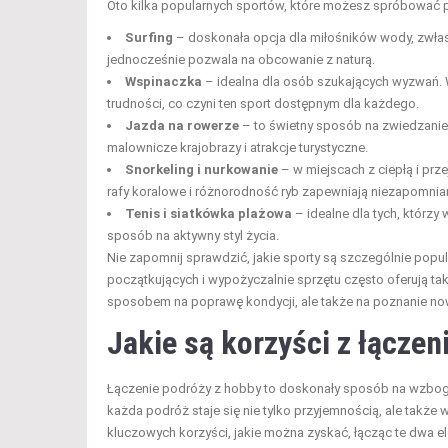
Oto kilka popularnych sportów, które możesz spróbować 
Surfing
– doskonała opcja dla miłośników wody, zwłasz
jednocześnie pozwala na obcowanie z naturą.
Wspinaczka
– idealna dla osób szukających wyzwań. 
trudności, co czyni ten sport dostępnym dla każdego.
Jazda na rowerze
– to świetny sposób na zwiedzanie 
malownicze krajobrazy i atrakcje turystyczne.
Snorkeling i nurkowanie
– w miejscach z ciepłą i pr
rafy koralowe i różnorodność ryb zapewniają niezapomnia
Tenis i siatkówka plażowa
– idealne dla tych, którzy
sposób na aktywny styl życia.
Nie zapomnij sprawdzić, jakie sporty są szczególnie popul
początkujących i wypożyczalnie sprzętu często oferują t
sposobem na poprawę kondycji, ale także na poznanie nowyc
Jakie są korzyści z łączen
Łączenie podróży z hobby to doskonały sposób na wzboga
każda podróż staje się nie tylko przyjemnością, ale takż
kluczowych korzyści, jakie można zyskać, łącząc te dwa e