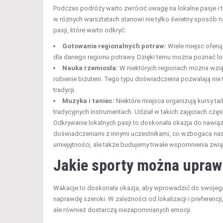
Podczas podróży warto zwrócić uwagę na lokalne pasje i
w różnych warsztatach stanowi nie tylko świetny sposób na
pasji, które warto odkryć:
Gotowanie regionalnych potraw:
Wiele miejsc oferuj
dla danego regionu potrawy. Dzięki temu można poznać lok
Nauka rzemiosła:
W niektórych regionach można wziąć 
robienie biżuterii. Tego typu doświadczenia pozwalają nie 
tradycji.
Muzyka i taniec:
Niektóre miejsca organizują kursy t
tradycyjnych instrumentach. Udział w takich zajęciach często
Odkrywanie lokalnych pasji to doskonała okazja do nawią
doświadczeniami z innymi uczestnikami, co wzbogaca nas
umiejętności, ale także budujemy trwałe wspomnienia zwi
Jakie sporty można upraw
Wakacje to doskonała okazja, aby wprowadzić do swojego ż
naprawdę szeroki. W zależności od lokalizacji i preferenc
ale również dostarczą niezapomnianych emocji.