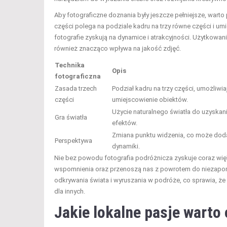
Aby fotograficzne doznania były jeszcze pełniejsze, war
części polega na podziale kadru na trzy równe części i um
fotografie zyskują na dynamice i atrakcyjności. Użytkowani
również znacząco wpływa na jakość zdjęć.
Technika
Opis
fotograficzna
Zasada trzech
Podział kadru na trzy części, umożliwia
części
umiejscowienie obiektów.
Użycie naturalnego światła do uzyska
Gra światła
efektów.
Zmiana punktu widzenia, co może doda
Perspektywa
dynamiki.
Nie bez powodu fotografia podróżnicza zyskuje coraz wię
wspomnienia oraz przenoszą nas z powrotem do niezapom
odkrywania świata i wyruszania w podróże, co sprawia, że 
dla innych.
Jakie lokalne pasje warto