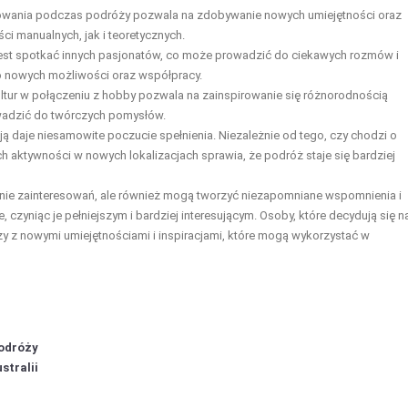
owania podczas podróży pozwala na zdobywanie nowych umiejętności oraz
i manualnych, jak i teoretycznych.
jest spotkać innych pasjonatów, co może prowadzić do ciekawych rozmów i
do nowych możliwości oraz współpracy.
ltur w połączeniu z hobby pozwala na zainspirowanie się różnorodnością
wadzić do twórczych pomysłów.
ą daje niesamowite poczucie spełnienia. Niezależnie od tego, czy chodzi o
ch aktywności w nowych lokalizacjach sprawia, że podróż staje się bardziej
anie zainteresowań, ale również mogą tworzyć niezapomniane wspomnienia i
zyniąc je pełniejszym i bardziej interesującym. Osoby, które decydują się n
y z nowymi umiejętnościami i inspiracjami, które mogą wykorzystać w
podróży
stralii