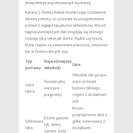
interpretacje współczesnych kucharzy.
Rybacy z Śediny Rewal dostarczają codziennie
świeże połowy, co pozwala na przygotowanie
potraw z najlepszej jakości składników. Wśród
najpopularniejszych dań znajdują się różnego
rodzaju ryby, takie jak dorsz, flądra czy łosoś,
które często są serwowane pieczone, smażone
lub w formie rybnych zup.
Typ
Najważniejsze
Opis
potrawy
składniki
Chłodnik lub gorąca
Świeże ryby,
zupa na bazie
Zupa
warzywa,
bulionu rybnego,
rybna
przyprawy
często z dodatkiem
ziół.
Prosto
przyrządzona ryba z
Różne gatunki
Grillowana
grilla, serwowana z
ryb, oliwa,
ryba
dodatkami
cytryna, zioła