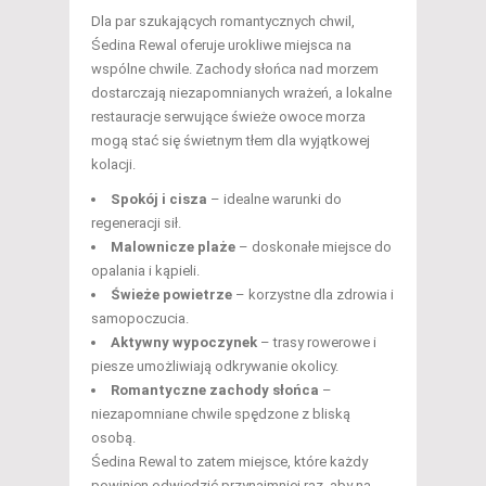
Dla par szukających romantycznych chwil,
Śedina Rewal oferuje urokliwe miejsca na
wspólne chwile. Zachody słońca nad morzem
dostarczają niezapomnianych wrażeń, a lokalne
restauracje serwujące świeże owoce morza
mogą stać się świetnym tłem dla wyjątkowej
kolacji.
Spokój i cisza
– idealne warunki do
regeneracji sił.
Malownicze plaże
– doskonałe miejsce do
opalania i kąpieli.
Świeże powietrze
– korzystne dla zdrowia i
samopoczucia.
Aktywny wypoczynek
– trasy rowerowe i
piesze umożliwiają odkrywanie okolicy.
Romantyczne zachody słońca
–
niezapomniane chwile spędzone z bliską
osobą.
Śedina Rewal to zatem miejsce, które każdy
powinien odwiedzić przynajmniej raz, aby na