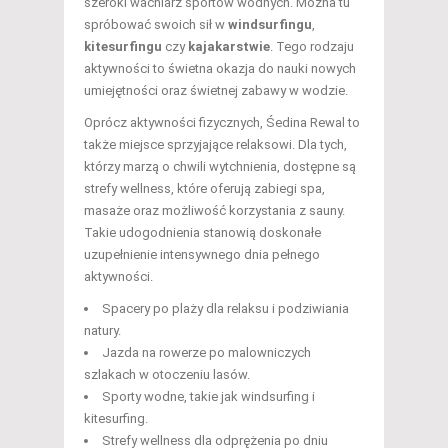
szeroki wachlarz sportów wodnych. Można tu
spróbować swoich sił w
windsurfingu
,
kitesurfingu
czy
kajakarstwie
. Tego rodzaju
aktywności to świetna okazja do nauki nowych
umiejętności oraz świetnej zabawy w wodzie.
Oprócz aktywności fizycznych, Śedina Rewal to
także miejsce sprzyjające relaksowi. Dla tych,
którzy marzą o chwili wytchnienia, dostępne są
strefy wellness, które oferują zabiegi spa,
masaże oraz możliwość korzystania z sauny.
Takie udogodnienia stanowią doskonałe
uzupełnienie intensywnego dnia pełnego
aktywności.
Spacery po plaży dla relaksu i podziwiania
natury.
Jazda na rowerze po malowniczych
szlakach w otoczeniu lasów.
Sporty wodne, takie jak windsurfing i
kitesurfing.
Strefy wellness dla odprężenia po dniu