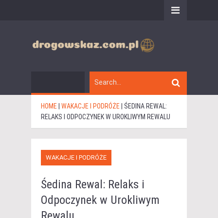
HOME
|
WAKACJE I PODRÓŻE
|
ŚEDINA REWAL:
RELAKS I ODPOCZYNEK W UROKLIWYM REWALU
WAKACJE I PODRÓŻE
Śedina Rewal: Relaks i
Odpoczynek w Urokliwym
Rewalu