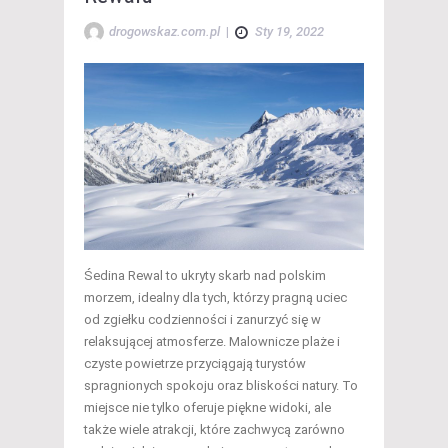
drogowskaz.com.pl
|
Sty 19, 2022
Śedina Rewal to ukryty skarb nad polskim
morzem, idealny dla tych, którzy pragną uciec
od zgiełku codzienności i zanurzyć się w
relaksującej atmosferze. Malownicze plaże i
czyste powietrze przyciągają turystów
spragnionych spokoju oraz bliskości natury. To
miejsce nie tylko oferuje piękne widoki, ale
także wiele atrakcji, które zachwycą zarówno