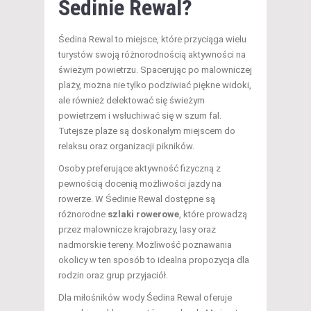
Śedinie Rewal?
Śedina Rewal to miejsce, które przyciąga wielu
turystów swoją różnorodnością aktywności na
świeżym powietrzu. Spacerując po malowniczej
plaży, można nie tylko podziwiać piękne widoki,
ale również delektować się świeżym
powietrzem i wsłuchiwać się w szum fal.
Tutejsze plaże są doskonałym miejscem do
relaksu oraz organizacji pikników.
Osoby preferujące aktywność fizyczną z
pewnością docenią możliwości jazdy na
rowerze. W Śedinie Rewal dostępne są
różnorodne
szlaki rowerowe
, które prowadzą
przez malownicze krajobrazy, lasy oraz
nadmorskie tereny. Możliwość poznawania
okolicy w ten sposób to idealna propozycja dla
rodzin oraz grup przyjaciół.
Dla miłośników wody Śedina Rewal oferuje