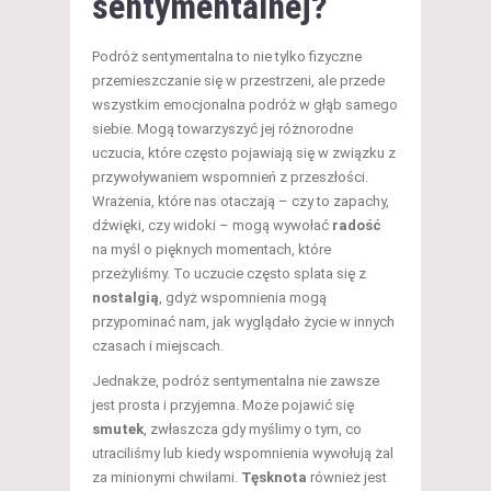
sentymentalnej?
Podróż sentymentalna to nie tylko fizyczne
przemieszczanie się w przestrzeni, ale przede
wszystkim emocjonalna podróż w głąb samego
siebie. Mogą towarzyszyć jej różnorodne
uczucia, które często pojawiają się w związku z
przywoływaniem wspomnień z przeszłości.
Wrażenia, które nas otaczają – czy to zapachy,
dźwięki, czy widoki – mogą wywołać
radość
na myśl o pięknych momentach, które
przeżyliśmy. To uczucie często splata się z
nostalgią
, gdyż wspomnienia mogą
przypominać nam, jak wyglądało życie w innych
czasach i miejscach.
Jednakże, podróż sentymentalna nie zawsze
jest prosta i przyjemna. Może pojawić się
smutek
, zwłaszcza gdy myślimy o tym, co
utraciliśmy lub kiedy wspomnienia wywołują żal
za minionymi chwilami.
Tęsknota
również jest