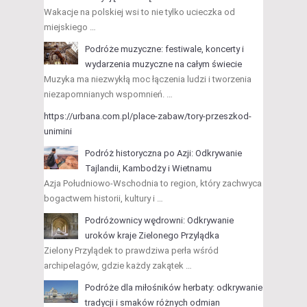
Wakacje na polskiej wsi to nie tylko ucieczka od
miejskiego …
Podróże muzyczne: festiwale, koncerty i
wydarzenia muzyczne na całym świecie
Muzyka ma niezwykłą moc łączenia ludzi i tworzenia
niezapomnianych wspomnień. …
https://urbana.com.pl/place-zabaw/tory-przeszkod-
unimini
Podróż historyczna po Azji: Odkrywanie
Tajlandii, Kambodży i Wietnamu
Azja Południowo-Wschodnia to region, który zachwyca
bogactwem historii, kultury i …
Podróżownicy wędrowni: Odkrywanie
uroków kraje Zielonego Przylądka
Zielony Przylądek to prawdziwa perła wśród
archipelagów, gdzie każdy zakątek …
Podróże dla miłośników herbaty: odkrywanie
tradycji i smaków różnych odmian