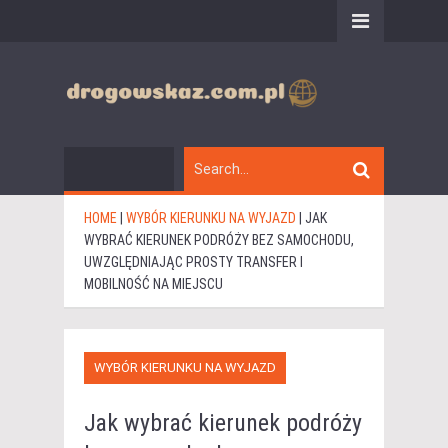
HOME
|
WYBÓR KIERUNKU NA WYJAZD
|
JAK
WYBRAĆ KIERUNEK PODRÓŻY BEZ SAMOCHODU,
UWZGLĘDNIAJĄC PROSTY TRANSFER I
MOBILNOŚĆ NA MIEJSCU
WYBÓR KIERUNKU NA WYJAZD
Jak wybrać kierunek podróży