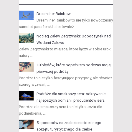
Dreamliner Rainbow
Dreamliner Rainbow to nie tylko nowoczesny
samolot pasażerski, ale również …
Nocleg Zalew Zegrzyński: Odpoczynek nad
Wodami Zalewu
Zalew Zegrzyński to miejsce, które łączy w sobie urok
natury …
10 błędów, które popełniłem podczas mojej
pierwszej podróży
Podróże to nie tylko fascynujące przygody, ale również
szereg wyzwań, …
Podróże dla smakoszy sera: odkrywanie
najlepszych odmian i producentów sera
Podróże dla smakoszy sera to nie tylko uczta dla
podniebienia, …
5 sposobów na znalezienie idealnego
sprzętu turystycznego dla Ciebie