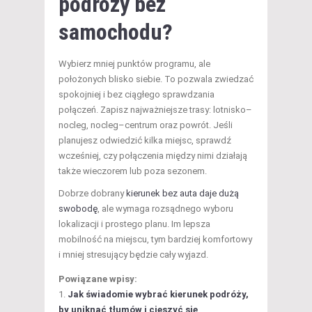
podróży bez
samochodu?
Wybierz mniej punktów programu, ale
położonych blisko siebie. To pozwala zwiedzać
spokojniej i bez ciągłego sprawdzania
połączeń. Zapisz najważniejsze trasy: lotnisko–
nocleg, nocleg–centrum oraz powrót. Jeśli
planujesz odwiedzić kilka miejsc, sprawdź
wcześniej, czy połączenia między nimi działają
także wieczorem lub poza sezonem.
Dobrze dobrany
kierunek bez auta daje dużą
swobodę
, ale wymaga rozsądnego wyboru
lokalizacji i prostego planu. Im lepsza
mobilność na miejscu, tym bardziej komfortowy
i mniej stresujący będzie cały wyjazd.
Powiązane wpisy:
Jak świadomie wybrać kierunek podróży,
by uniknąć tłumów i cieszyć się