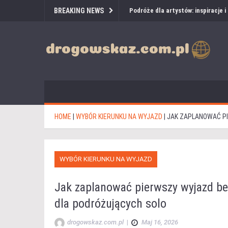
BREAKING NEWS
Podróże dla artystów: inspiracje 
HOME
|
WYBÓR KIERUNKU NA WYJAZD
|
JAK ZAPLANOWAĆ PI
WYBÓR KIERUNKU NA WYJAZD
Jak zaplanować pierwszy wyjazd be
dla podróżujących solo
drogowskaz.com.pl
|
Maj 16, 2026