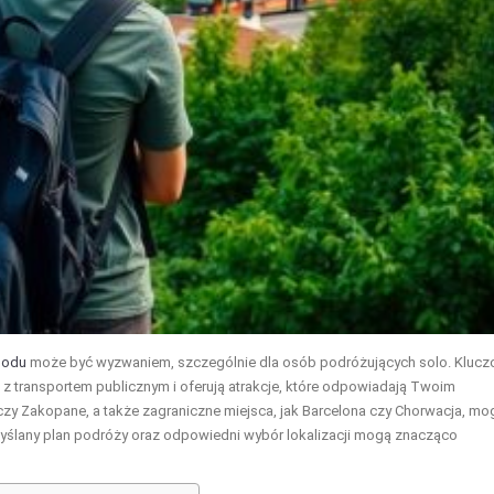
hodu
może być wyzwaniem, szczególnie dla osób podróżujących solo. Kluc
 z transportem publicznym i oferują atrakcje, które odpowiadają Twoim
 czy Zakopane, a także zagraniczne miejsca, jak Barcelona czy Chorwacja, mo
ślany plan podróży oraz odpowiedni wybór lokalizacji mogą znacząco