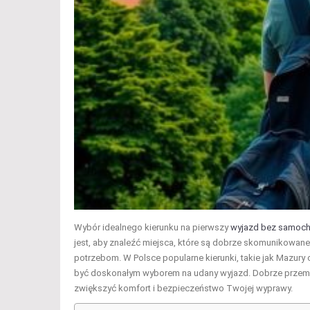
Wybór idealnego kierunku na pierwszy
wyjazd bez samoc
jest, aby znaleźć miejsca, które są dobrze skomunikowane
potrzebom. W Polsce popularne kierunki, takie jak Mazury
być doskonałym wyborem na udany wyjazd. Dobrze przemy
zwiększyć komfort i bezpieczeństwo Twojej wyprawy.