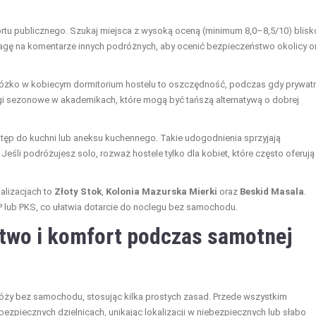
ortu publicznego. Szukaj miejsca z wysoką oceną (minimum 8,0–8,5/10) blisk
uwagę na komentarze innych podróżnych, aby ocenić bezpieczeństwo okolicy o
 łóżko w kobiecym dormitorium hostelu to oszczędność, podczas gdy prywat
i sezonowe w akademikach, które mogą być tańszą alternatywą o dobrej
tęp do kuchni lub aneksu kuchennego. Takie udogodnienia sprzyjają
eśli podróżujesz solo, rozważ hostele tylko dla kobiet, które często oferują
kalizacjach to
Złoty Stok
,
Kolonia Mazurska Mierki
oraz
Beskid Masala
.
 lub PKS, co ułatwia dotarcie do noclegu bez samochodu.
two i komfort podczas samotnej
ży bez samochodu, stosując kilka prostych zasad. Przede wszystkim
ezpiecznych dzielnicach, unikając lokalizacji w niebezpiecznych lub słabo