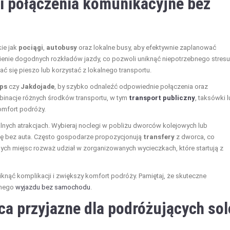
 i połączenia komunikacyjne bez
ie jak
pociągi
,
autobusy
oraz lokalne busy, aby efektywnie zaplanować
ienie dogodnych rozkładów jazdy, co pozwoli uniknąć niepotrzebnego stresu
 się pieszo lub korzystać z lokalnego transportu.
ps
czy
Jakdojade
, by szybko odnaleźć odpowiednie połączenia oraz
binacje różnych środków transportu, w tym
transport publiczny
, taksówki 
komfort podróży.
alnych atrakcjach. Wybieraj noclegi w pobliżu dworców kolejowych lub
się bez auta. Często gospodarze propozycjonują
transfery
z dworca, co
h miejsc rozważ udział w zorganizowanych wycieczkach, które startują z
niknąć komplikacji i zwiększy komfort podróży. Pamiętaj, że skuteczne
anego
wyjazdu bez samochodu
.
sca przyjazne dla podróżujących sol