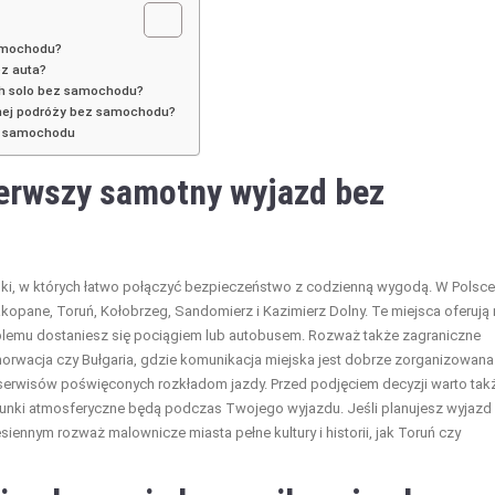
samochodu?
ez auta?
ych solo bez samochodu?
nej podróży bez samochodu?
ez samochodu
ierwszy samotny wyjazd
bez
unki, w których łatwo połączyć bezpieczeństwo z codzienną wygodą. W Polsce
kopane, Toruń, Kołobrzeg, Sandomierz i Kazimierz Dolny. Te miejsca oferują 
 problemu dostaniesz się pociągiem lub autobusem. Rozważ także zagraniczne
 Chorwacja czy Bułgaria, gdzie komunikacja miejska jest dobrze zorganizowana
serwisów poświęconych rozkładom jazdy. Przed podjęciem decyzji warto tak
warunki atmosferyczne będą podczas Twojego wyjazdu. Jeśli planujesz wyjazd
esiennym rozważ malownicze miasta pełne kultury i historii, jak Toruń czy