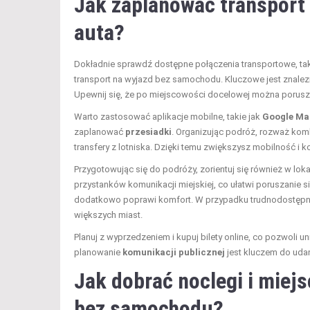
Jak zaplanować transport
auta?
Dokładnie sprawdź dostępne połączenia transportowe, tak
transport na wyjazd bez samochodu. Kluczowe jest znalez
Upewnij się, że po miejscowości docelowej można poruszać
Warto zastosować aplikacje mobilne, takie jak
Google Ma
zaplanować
przesiadki
. Organizując podróż, rozważ kom
transfery z lotniska. Dzięki temu zwiększysz mobilność i 
Przygotowując się do podróży, zorientuj się również w lok
przystanków komunikacji miejskiej, co ułatwi poruszanie 
dodatkowo poprawi komfort. W przypadku trudnodostępnyc
większych miast.
Planuj z wyprzedzeniem i kupuj bilety online, co pozwoli u
planowanie
komunikacji publicznej
jest kluczem do ud
Jak dobrać noclegi i miej
bez samochodu?