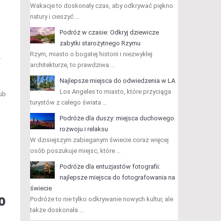
Wakacje to doskonały czas, aby odkrywać piękno
natury i cieszyć …
Podróż w czasie: Odkryj dziewicze
zabytki starożytnego Rzymu
Rzym, miasto o bogatej historii i niezwykłej
.
architekturze, to prawdziwa …
Najlepsze miejsca do odwiedzenia w LA
Los Angeles to miasto, które przyciąga
lub
turystów z całego świata …
Podróże dla duszy: miejsca duchowego
rozwoju i relaksu
W dzisiejszym zabieganym świecie coraz więcej
osób poszukuje miejsc, które …
Podróże dla entuzjastów fotografii:
najlepsze miejsca do fotografowania na
świecie
o
Podróże to nie tylko odkrywanie nowych kultur, ale
także doskonała …