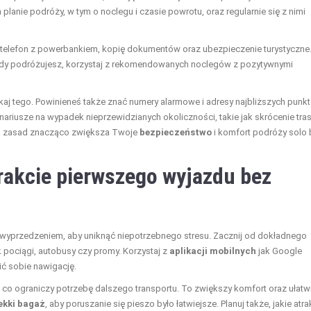
lanie podróży, w tym o noclegu i czasie powrotu, oraz regularnie się z nimi
 telefon z powerbankiem, kopię dokumentów oraz ubezpieczenie turystyczne
Gdy podróżujesz, korzystaj z rekomendowanych noclegów z pozytywnymi
unikaj tego. Powinieneś także znać numery alarmowe i adresy najbliższych punk
enariusze na wypadek nieprzewidzianych okoliczności, takie jak skrócenie tra
ch zasad znacząco zwiększa Twoje
bezpieczeństwo
i komfort podróży solo
trakcie pierwszego
wyjazdu bez
yprzedzeniem, aby uniknąć niepotrzebnego stresu. Zacznij od dokładnego
 pociągi, autobusy czy promy. Korzystaj z
aplikacji mobilnych
jak Google
ić sobie nawigację.
, co ograniczy potrzebę dalszego transportu. To zwiększy komfort oraz ułatw
ekki bagaż
, aby poruszanie się pieszo było łatwiejsze. Planuj także, jakie atra