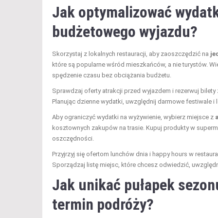
Jak optymalizować wydatki
budżetowego wyjazdu?
Skorzystaj z lokalnych restauracji, aby zaoszczędzić na
je
które są popularne wśród mieszkańców, a nie turystów. Wiel
spędzenie czasu bez obciążania budżetu.
Sprawdzaj oferty atrakcji przed wyjazdem i rezerwuj bile
Planując dzienne wydatki, uwzględnij darmowe festiwale i 
Aby ograniczyć wydatki na wyżywienie, wybierz miejsce z
kosztownych zakupów na trasie. Kupuj produkty w superma
oszczędności.
Przyjrzyj się ofertom lunchów dnia i happy hours w resta
Sporządzaj listę miejsc, które chcesz odwiedzić, uwzglę
Jak unikać pułapek sezonu
termin podróży?