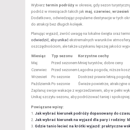
Wybierz
termin podróży
w okresie, gdy sezon turystyczny
podróż w miesiącach takich jak
maj
,
czerwiec
,
wrzesień
Dodatkowo, odwiedzając popularne destynacje w tych okr
do atrakcji bez długich kolejek.
Planując wyjazd, zwróć uwagę na lokalne święta oraz ter
odwiedzić, aby unikać
ekstremalnych warunków atmosferyc
oszczędnościom, ale także uzyskaniu lepszej jakości wyp
Miesiąc
Typ sezonu
Korzystne cechy
Maj
Przed sezonem
Mniej turystów, dobre ceny
Czerwiec
Przed sezonem
Łagodna pogoda, niższe kosz
Wrzesień
Po sezonie
Dostrzeż prawie letnią pogodę,
Październik
Po sezonie
Świeże powietrze, atrakcyjne o
Zaplanuj swoje wakacje z wyprzedzeniem, aby w pełni wyk
Unikaj szczytu sezonu, aby podróżować taniej i spokojniej
Powiązane wpisy:
Jak wybrać kierunek podróży dopasowany do czasu
Jak wybrać kierunek na wyjazd dla pary i rodziny: 
Gdzie tanio lecieć na krótki wyjazd: praktyczne w