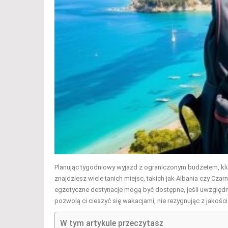
Planując tygodniowy wyjazd z ograniczonym budżetem, klucz
znajdziesz wiele tanich miejsc, takich jak Albania czy Cza
egzotyczne destynacje mogą być dostępne, jeśli uwzględni
pozwolą ci cieszyć się wakacjami, nie rezygnując z jakoś
W tym artykule przeczytasz