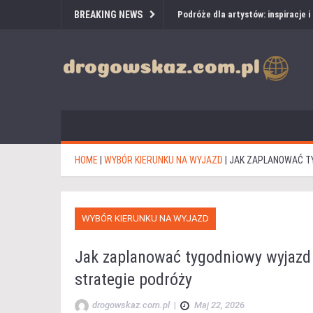
BREAKING NEWS
Podróże dla artystów: inspiracje 
HOME
|
WYBÓR KIERUNKU NA WYJAZD
|
JAK ZAPLANOWAĆ TY
WYBÓR KIERUNKU NA WYJAZD
Jak zaplanować tygodniowy wyjazd 
strategie podróży
drogowskaz.com.pl
|
Maj 22, 2026