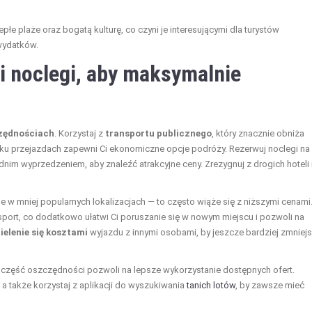
łe plaże oraz bogatą kulturę, co czyni je interesującymi dla turystów
wydatków.
i noclegi, aby maksymalnie
zędnościach
. Korzystaj z
transportu publicznego
, który znacznie obniża
ilku przejazdach zapewni Ci ekonomiczne opcje podróży. Rezerwuj noclegi na
nim wyprzedzeniem, aby znaleźć atrakcyjne ceny. Zrezygnuj z drogich hoteli
e w mniej popularnych lokalizacjach — to często wiąże się z niższymi cenami
nsport, co dodatkowo ułatwi Ci poruszanie się w nowym miejscu i pozwoli na
ielenie się kosztami
wyjazdu z innymi osobami, by jeszcze bardziej zmniej
 część oszczędności pozwoli na lepsze wykorzystanie dostępnych ofert.
 a także korzystaj z aplikacji do wyszukiwania
tanich lotów
, by zawsze mieć