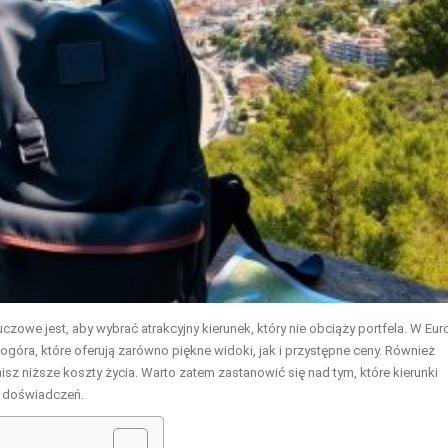
owe jest, aby wybrać atrakcyjny kierunek, który nie obciąży portfela. W Eur
rnogóra, które oferują zarówno piękne widoki, jak i przystępne ceny. Również
sz niższe koszty życia. Warto zatem zastanowić się nad tym, które kierunki
ci doświadczeń.