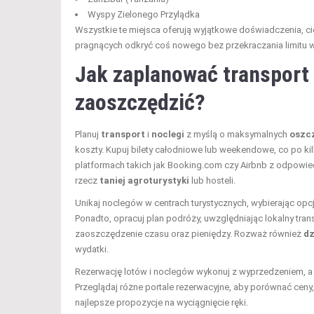
Wyspy Zielonego Przylądka
Wszystkie te miejsca oferują wyjątkowe doświadczenia, ciep
pragnących odkryć coś nowego bez przekraczania limitu 
Jak zaplanować transport 
zaoszczędzić?
Planuj
transport
i
noclegi
z myślą o maksymalnych
oszc
koszty. Kupuj bilety całodniowe lub weekendowe, co po k
platformach takich jak Booking.com czy Airbnb z odpowied
rzecz
taniej agroturystyki
lub hosteli.
Unikaj noclegów w centrach turystycznych, wybierając opcj
Ponadto, opracuj plan podróży, uwzględniając lokalny tra
zaoszczędzenie czasu oraz pieniędzy. Rozważ również
dz
wydatki.
Rezerwację lotów i noclegów wykonuj z wyprzedzeniem, a
Przeglądaj różne portale rezerwacyjne, aby porównać ceny,
najlepsze propozycje na wyciągnięcie ręki.