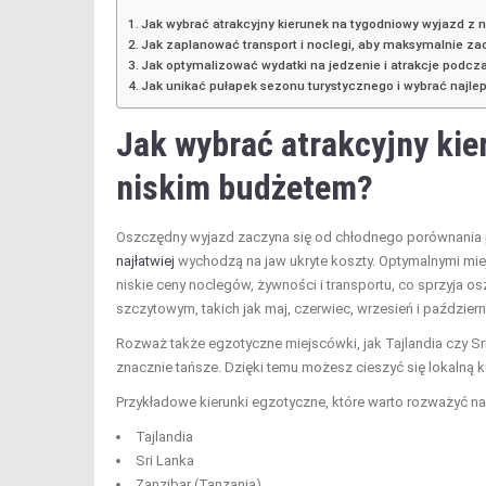
Jak wybrać atrakcyjny kierunek na tygodniowy wyjazd z
Jak zaplanować transport i noclegi, aby maksymalnie z
Jak optymalizować wydatki na jedzenie i atrakcje podc
Jak unikać pułapek sezonu turystycznego i wybrać najle
Jak wybrać atrakcyjny
kie
niskim
budżetem?
Oszczędny wyjazd zaczyna się od chłodnego porównania p
najłatwiej
wychodzą na jaw ukryte koszty. Optymalnymi miejs
niskie ceny noclegów, żywności i transportu, co sprzyj
szczytowym, takich jak maj, czerwiec, wrzesień i październ
Rozważ także egzotyczne miejscówki, jak Tajlandia czy Sr
znacznie tańsze. Dzięki temu możesz cieszyć się lokalną 
Przykładowe kierunki egzotyczne, które warto rozważyć na 
Tajlandia
Sri Lanka
Zanzibar (Tanzania)