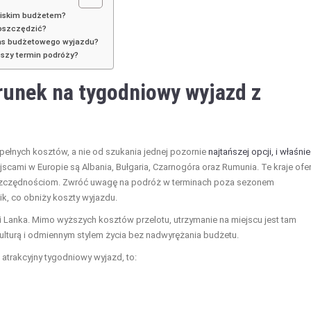
 niskim budżetem?
aoszczędzić?
zas budżetowego wyjazdu?
pszy termin podróży?
runek na tygodniowy wyjazd z
ełnych kosztów, a nie od szukania jednej pozornie
najtańszej opcji, i właśnie
cami w Europie są Albania, Bułgaria, Czarnogóra oraz Rumunia. Te kraje ofe
a oszczędnościom. Zwróć uwagę na podróż w terminach poza sezonem
ik, co obniży koszty wyjazdu.
i Lanka. Mimo wyższych kosztów przelotu, utrzymanie na miejscu jest tam
kulturą i odmiennym stylem życia bez nadwyrężania budżetu.
atrakcyjny tygodniowy wyjazd, to: