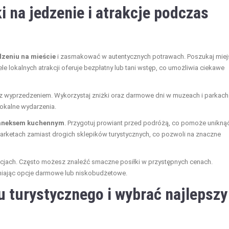
 na jedzenie i atrakcje podczas
dzeniu na mieście
i zasmakować w autentycznych potrawach. Poszukaj miej
e lokalnych atrakcji oferuje bezpłatny lub tani wstęp, co umożliwia ciekawe
ty z wyprzedzeniem. Wykorzystaj zniżki oraz darmowe dni w muzeach i parkach
lokalne wydarzenia.
aneksem kuchennym
. Przygotuj prowiant przed podróżą, co pomoże unikną
rketach zamiast drogich sklepików turystycznych, co pozwoli na znaczne
uracjach. Często możesz znaleźć smaczne posiłki w przystępnych cenach.
dniając opcje darmowe lub niskobudżetowe.
 turystycznego i wybrać najlepszy