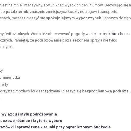
 jest najmniej intensywny, aby uniknąć wysokich cen i tłumów. Decydując się 
lub
październik
, znacznie zmniejszysz koszty noclegów i transportu.
esach, możesz cieszyć się
spokojniejszym wypoczzynek
i lepszym dostę
miny ferii szkolnych. Warto też obserwować pogodę w
miejscach, które chcesz
znych. Pamiętaj, że
podróżowanie poza sezonem
sprzyja nie tylko
oczynku.
ty
 mniej ludzi
ferty
orzystać możliwości oszczędzania i cieszyć się
bezproblemową podróżą
.
.
 wyjazdu i stylu podróżowania
kluczowe różnice i kryteria wyboru
skazówki i sprawdzone kierunki przy ograniczonym budżecie