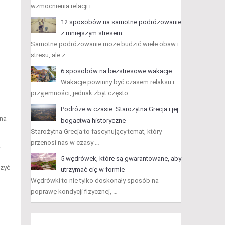
wzmocnienia relacji i …
12 sposobów na samotne podróżowanie
z mniejszym stresem
Samotne podróżowanie może budzić wiele obaw i
stresu, ale z …
6 sposobów na bezstresowe wakacje
Wakacje powinny być czasem relaksu i
przyjemności, jednak zbyt często …
Podróże w czasie: Starożytna Grecja i jej
 na
bogactwa historyczne
Starożytna Grecja to fascynujący temat, który
przenosi nas w czasy …
.
5 wędrówek, które są gwarantowane, aby
szyć
utrzymać cię w formie
Wędrówki to nie tylko doskonały sposób na
poprawę kondycji fizycznej, …