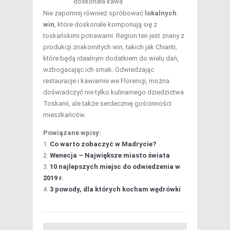
doskonała kawa
Nie zapomnij również spróbować
lokalnych
win
, które doskonale komponują się z
toskańskimi potrawami. Region ten jest znany z
produkcji znakomitych win, takich jak Chianti,
które będą idealnym dodatkiem do wielu dań,
wzbogacając ich smak. Odwiedzając
restauracje i kawiarnie we Florencji, można
doświadczyć nie tylko kulinarnego dziedzictwa
Toskanii, ale także serdecznej gościnności
mieszkańców.
Powiązane wpisy:
Co warto zobaczyć w Madrycie?
Wenecja – Największe miasto świata
10 najlepszych miejsc do odwiedzenia w
2019 r.
3 powody, dla których kocham wędrówki