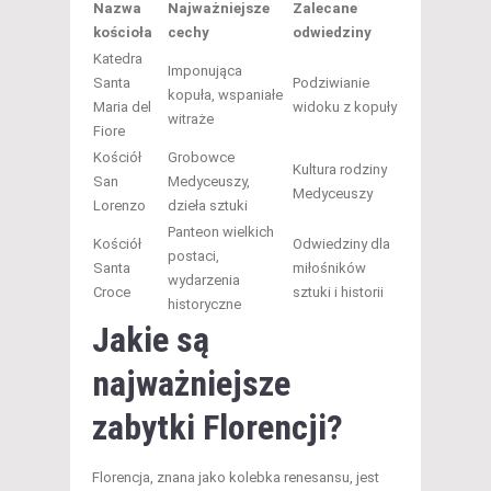
Nazwa
Najważniejsze
Zalecane
kościoła
cechy
odwiedziny
Katedra
Imponująca
Santa
Podziwianie
kopuła, wspaniałe
Maria del
widoku z kopuły
witraże
Fiore
Kościół
Grobowce
Kultura rodziny
San
Medyceuszy,
Medyceuszy
Lorenzo
dzieła sztuki
Panteon wielkich
Kościół
Odwiedziny dla
postaci,
Santa
miłośników
wydarzenia
Croce
sztuki i historii
historyczne
Jakie są
najważniejsze
zabytki Florencji?
Florencja, znana jako kolebka renesansu, jest