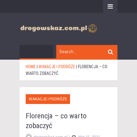
HOME
|
WAKACJE I PODRÓŻE
|
FLORENCJA – CO
WARTO ZOBACZYĆ
WAKACJE I PODRÓŻE
Florencja – co warto
zobaczyć
drogowskaz.com.pl
|
Wrz 21, 2021