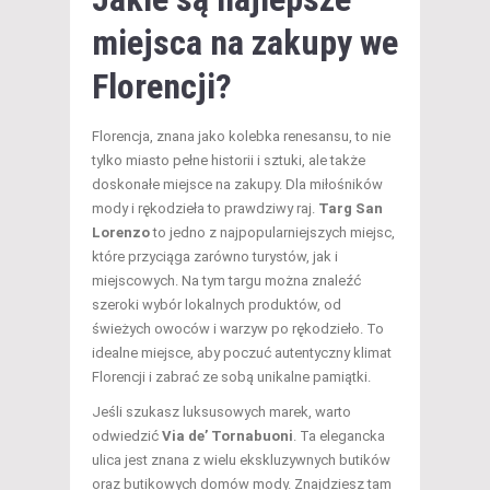
miejsca na zakupy we
Florencji?
Florencja, znana jako kolebka renesansu, to nie
tylko miasto pełne historii i sztuki, ale także
doskonałe miejsce na zakupy. Dla miłośników
mody i rękodzieła to prawdziwy raj.
Targ San
Lorenzo
to jedno z najpopularniejszych miejsc,
które przyciąga zarówno turystów, jak i
miejscowych. Na tym targu można znaleźć
szeroki wybór lokalnych produktów, od
świeżych owoców i warzyw po rękodzieło. To
idealne miejsce, aby poczuć autentyczny klimat
Florencji i zabrać ze sobą unikalne pamiątki.
Jeśli szukasz luksusowych marek, warto
odwiedzić
Via de’ Tornabuoni
. Ta elegancka
ulica jest znana z wielu ekskluzywnych butików
oraz butikowych domów mody. Znajdziesz tam