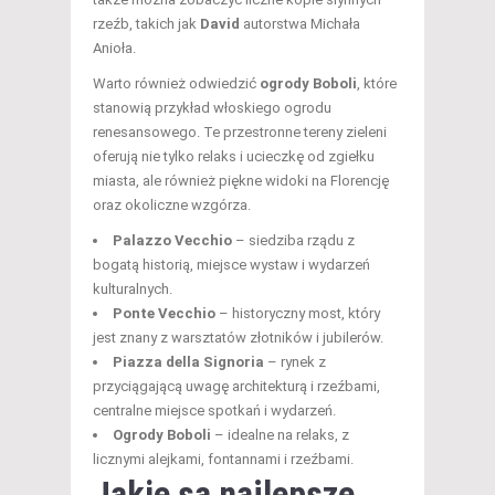
rzeźb, takich jak
David
autorstwa Michała
Anioła.
Warto również odwiedzić
ogrody Boboli
, które
stanowią przykład włoskiego ogrodu
renesansowego. Te przestronne tereny zieleni
oferują nie tylko relaks i ucieczkę od zgiełku
miasta, ale również piękne widoki na Florencję
oraz okoliczne wzgórza.
Palazzo Vecchio
– siedziba rządu z
bogatą historią, miejsce wystaw i wydarzeń
kulturalnych.
Ponte Vecchio
– historyczny most, który
jest znany z warsztatów złotników i jubilerów.
Piazza della Signoria
– rynek z
przyciągającą uwagę architekturą i rzeźbami,
centralne miejsce spotkań i wydarzeń.
Ogrody Boboli
– idealne na relaks, z
licznymi alejkami, fontannami i rzeźbami.
Jakie są najlepsze