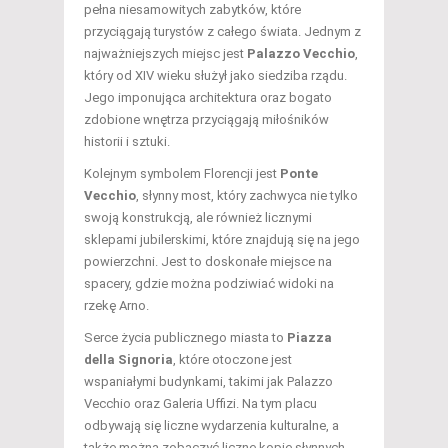
pełna niesamowitych zabytków, które
przyciągają turystów z całego świata. Jednym z
najważniejszych miejsc jest
Palazzo Vecchio
,
który od XIV wieku służył jako siedziba rządu.
Jego imponująca architektura oraz bogato
zdobione wnętrza przyciągają miłośników
historii i sztuki.
Kolejnym symbolem Florencji jest
Ponte
Vecchio
, słynny most, który zachwyca nie tylko
swoją konstrukcją, ale również licznymi
sklepami jubilerskimi, które znajdują się na jego
powierzchni. Jest to doskonałe miejsce na
spacery, gdzie można podziwiać widoki na
rzekę Arno.
Serce życia publicznego miasta to
Piazza
della Signoria
, które otoczone jest
wspaniałymi budynkami, takimi jak Palazzo
Vecchio oraz Galeria Uffizi. Na tym placu
odbywają się liczne wydarzenia kulturalne, a
także można zobaczyć liczne kopie słynnych