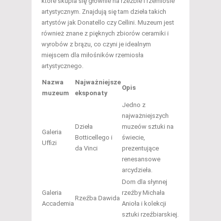
które skupia się głównie na rzeźbie i rzemiośle
artystycznym. Znajdują się tam dzieła takich
artystów jak Donatello czy Cellini. Muzeum jest
również znane z pięknych zbiorów ceramiki i
wyrobów z brązu, co czyni je idealnym
miejscem dla miłośników rzemiosła
artystycznego.
Nazwa
Najważniejsze
Opis
muzeum
eksponaty
Jedno z
najważniejszych
Dzieła
muzeów sztuki na
Galeria
Botticellego i
świecie,
Uffizi
da Vinci
prezentujące
renesansowe
arcydzieła.
Dom dla słynnej
Galeria
rzeźby Michała
Rzeźba Dawida
Accademia
Anioła i kolekcji
sztuki rzeźbiarskiej.