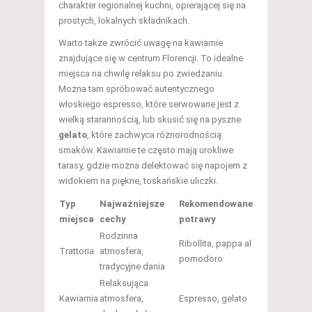
charakter regionalnej kuchni, opierającej się na
prostych, lokalnych składnikach.
Warto także zwrócić uwagę na kawiarnie
znajdujące się w centrum Florencji. To idealne
miejsca na chwilę relaksu po zwiedzaniu.
Można tam spróbować autentycznego
włoskiego espresso, które serwowane jest z
wielką starannością, lub skusić się na pyszne
gelato
, które zachwyca różnorodnością
smaków. Kawiarnie te często mają urokliwe
tarasy, gdzie można delektować się napojem z
widokiem na piękne, toskańskie uliczki.
Typ
Najważniejsze
Rekomendowane
miejsca
cechy
potrawy
Rodzinna
Ribollita, pappa al
Trattoria
atmosfera,
pomodoro
tradycyjne dania
Relaksująca
Kawiarnia
atmosfera,
Espresso, gelato