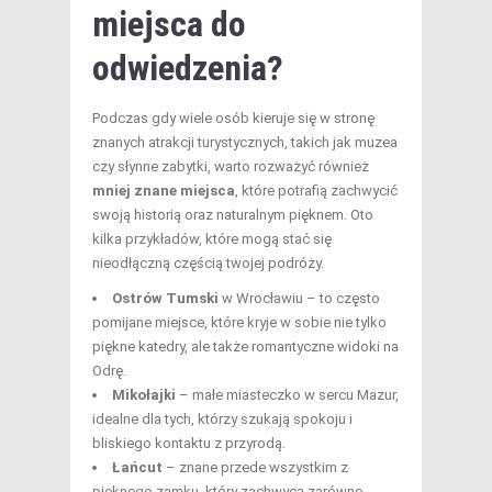
miejsca do
odwiedzenia?
Podczas gdy wiele osób kieruje się w stronę
znanych atrakcji turystycznych, takich jak muzea
czy słynne zabytki, warto rozważyć również
mniej znane miejsca
, które potrafią zachwycić
swoją historią oraz naturalnym pięknem. Oto
kilka przykładów, które mogą stać się
nieodłączną częścią twojej podróży.
Ostrów Tumski
w Wrocławiu – to często
pomijane miejsce, które kryje w sobie nie tylko
piękne katedry, ale także romantyczne widoki na
Odrę.
Mikołajki
– małe miasteczko w sercu Mazur,
idealne dla tych, którzy szukają spokoju i
bliskiego kontaktu z przyrodą.
Łańcut
– znane przede wszystkim z
pięknego zamku, który zachwyca zarówno