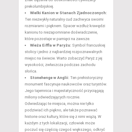
prekolumbijskiej.
Wielki Kanion w Stanach Zjednoczonych:
Ten niezwykły naturalny cud zachwyca swoimi
rozmiarami i pięknem. Spacer wzdłuż krawędzi
kanionu to niezapomniane doświadczenie,
które pozostaje w pamięci na zawsze.
Wieża Eiffla w Paryżu:
Symbol francuskiej
stolicy i jedno z najbardziej rozpoznawalnych
miejsc na świecie. Warto zobaczyć Paryż z jej
wysokości, zwłaszcza podczas zachodu
słońca.
Stonehenge w Anglii:
Ten prehistoryczny
monument fascynuje naukowców oraz turystów.
Jego tajemnica i majestatyczność przyciągają
miliony odwiedzających rocznie.
Odwiedzając te miejsca, można nie tylko
podziwiać ich piękno, ale także poznawać
historie oraz kultury, które się z nimi wiążą. W
każdym z tych lokalizacji, człowiek może
poczuć się częścią czegoś większego, odkryć