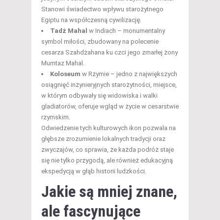
Stanowi świadectwo wpływu starożytnego
Egiptu na współczesną cywilizację.
Tadż Mahal
w Indiach – monumentalny
symbol miłości, zbudowany na polecenie
cesarza Szahdżahana ku czci jego zmarłej żony
Mumtaz Mahal.
Koloseum
w Rzymie – jedno z największych
osiągnięć inżynieryjnych starożytności, miejsce,
w którym odbywały się widowiska i walki
gladiatorów, oferuje wgląd w życie w cesarstwie
rzymskim.
Odwiedzenie tych kulturowych ikon pozwala na
głębsze zrozumienie lokalnych tradycji oraz
zwyczajów, co sprawia, że każda podróż staje
się nie tylko przygodą, ale również edukacyjną
ekspedycją w głąb historii ludzkości.
Jakie są mniej znane,
ale fascynujące