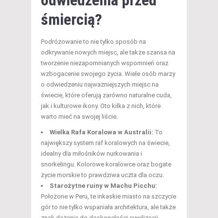
śmiercią?
Podróżowanie to nie tylko sposób na
odkrywanie nowych miejsc, ale także szansa na
tworzenie niezapomnianych wspomnień oraz
wzbogacenie swojego życia. Wiele osób marzy
o odwiedzeniu najważniejszych miejsc na
świecie, które oferują zarówno naturalne cuda,
jak i kulturowe ikony. Oto kilka z nich, które
warto mieć na swojej liście.
Wielka Rafa Koralowa w Australii:
To
największy system raf koralowych na świecie,
idealny dla miłośników nurkowania i
snorkelingu. Kolorowe koralowce oraz bogate
życie morskie to prawdziwa uczta dla oczu.
Starożytne ruiny w Machu Picchu:
Położone w Peru, te inkaskie miasto na szczycie
gór to nie tylko wspaniała architektura, ale także
znak dążenia do doskonałości cywilizacji