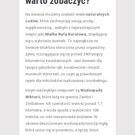
warto zobaczyć?
Na świecie możemy znaleźć wiele
naturalnych
cudów
, które zachwycają swoją urodą i
wyjątkowością. Jednym z najważniejszych
miejsc jest
Wielka Rafa Koralowa
, znajdująca
się u wybrzeży Australii. To największa na
świecie struktura stworzona przez organizmy
żywe, rozciągająca się na ponad 340 tysięcy
kilometrów kwadratowych. Jest domem dla
tysięcy gatunków ryb, koralowców i innych
morskich stworzeń, co czyni ją prawdziwym
rajem dla miłośników nurkowania i snorkelingu.
Innym niezwykłym miejscem są
Wodospady
Wiktorii
, które leżą na granicy Zambii i
Zimbabwe. Ich szerokość wynosi ponad 1,7
kilometra, a woda spada z wysokości 108
metrów, co robi niesamowite wrażenie. W
okresie deszczowym wodospady tworzą mgłę,
która unosi się w powietrzu, a tęcza, która