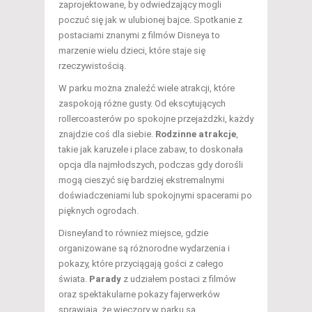
zaprojektowane, by odwiedzający mogli
poczuć się jak w ulubionej bajce. Spotkanie z
postaciami znanymi z filmów Disneya to
marzenie wielu dzieci, które staje się
rzeczywistością.
W parku można znaleźć wiele atrakcji, które
zaspokoją różne gusty. Od ekscytujących
rollercoasterów po spokojne przejażdżki, każdy
znajdzie coś dla siebie.
Rodzinne atrakcje
,
takie jak karuzele i place zabaw, to doskonała
opcja dla najmłodszych, podczas gdy dorośli
mogą cieszyć się bardziej ekstremalnymi
doświadczeniami lub spokojnymi spacerami po
pięknych ogrodach.
Disneyland to również miejsce, gdzie
organizowane są różnorodne wydarzenia i
pokazy, które przyciągają gości z całego
świata.
Parady
z udziałem postaci z filmów
oraz spektakularne pokazy fajerwerków
sprawiają, że wieczory w parku są