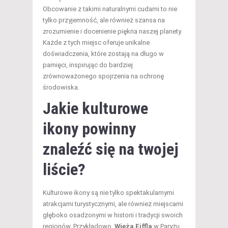
Obcowanie z takimi naturalnymi cudami to nie
tylko przyjemność, ale również szansa na
zrozumienie i docenienie piękna naszej planety.
Każde z tych miejsc oferuje unikalne
doświadczenia, które zostają na długo w
pamięci, inspirując do bardziej
zrównoważonego spojrzenia na ochronę
środowiska.
Jakie kulturowe
ikony powinny
znaleźć się na twojej
liście?
Kulturowe ikony są nie tylko spektakularnymi
atrakcjami turystycznymi, ale również miejscami
głęboko osadzonymi w historii i tradycji swoich
regionów. Przykładowo,
Wieża Eiffla
w Paryżu