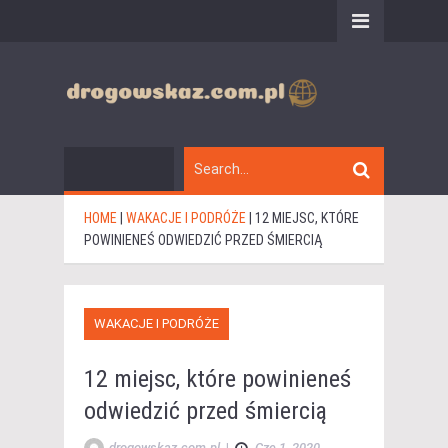
HOME
|
WAKACJE I PODRÓŻE
|
12 MIEJSC, KTÓRE
POWINIENEŚ ODWIEDZIĆ PRZED ŚMIERCIĄ
WAKACJE I PODRÓŻE
12 miejsc, które powinieneś
odwiedzić przed śmiercią
drogowskaz.com.pl
|
Cze 1, 2020