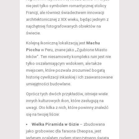
nie jest tylko symbolem romantycznej stolicy
Francji, ale również świadectwem innowacji
architektonicznej z XIX wieku, będąc jednym z
najchętniej fotografowanych obiektów na
świecie.
Kolejną ikoniczną lokalizacją jest
Machu
Picchu
w Peru, znane jako „Zgubione Miasto
Inków”. Ten niesamowity kompleks ruin jest nie
tylko oszałamiającym widokiem, ale także
miejscem, które pozwala zrozumieć bogatą
historię cywilizacji inkaskiej i ich zaawansowane
umiejętności budowlane.
Oprócz tych dwóch przykładów, istnieje wiele
innych kulturowych ikon, które zasługują na
uwagi. Oto kilka z nich, które powinny znaleźć
się na twojej liście:
Wielka Piramida w Gizie
– zbudowana
jako grobowiec dla faraona Cheopsa, jest
jedynym ocalałym cudem starożytnego świata.