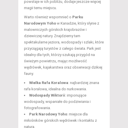
powstaje w ich pobliżu, dodaje jeszcze więcej
magii temu miejscu.
Warto również wspomnieć o
Parku
Narodowym Yoho
w Kanadzie, który słynie z
malowniczych górskich krajobrazów i
dziewiczej natury. Znajdziemy tam
spektakularne jeziora, wodospady i szlaki, które
przyciągają turystów z całego świata. Park jest
idealny dla tych, którzy szukają przygód na
świeżym powietrzu, mając możliwość
wędrówek, kajakarstwa oraz obserwacji dzikiej
fauny.
Wielka Rafa Koralowa
: najbardziej znana
rafa koralowa, idealna do nurkowania.
Wodospady Wiktorii
: imponujące
wodospady, wspaniałe do podziwiania i
fotografowania.
Park Narodowy Yoho
: miejsce dla
miłośników górskich wędrówek i kontaktu z
naturą.