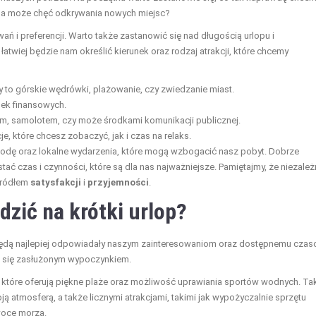
, a może chęć odkrywania nowych miejsc?
 i preferencji. Warto także zastanowić się nad długością urlopu i
atwiej będzie nam określić kierunek oraz rodzaj atrakcji, które chcemy
y to górskie wędrówki, plażowanie, czy zwiedzanie miast.
nek finansowych.
m, samolotem, czy może środkami komunikacji publicznej.
, które chcesz zobaczyć, jak i czas na relaks.
odę oraz lokalne wydarzenia, które mogą wzbogacić nasz pobyt. Dobrze
 czas i czynności, które są dla nas najważniejsze. Pamiętajmy, że niezależ
 źródłem
satysfakcji
i
przyjemności
.
dzić na krótki urlop?
ca będą najlepiej odpowiadały naszym zainteresowaniom oraz dostępnemu czas
yć się zasłużonym wypoczynkiem.
, które oferują piękne plaże oraz możliwość uprawiania sportów wodnych. Ta
oją atmosferą, a także licznymi atrakcjami, takimi jak wypożyczalnie sprzętu
woce morza.