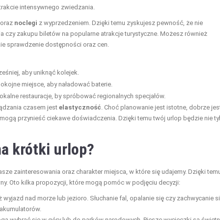
trakcie intensywnego zwiedzania.
oraz
noclegi
z wyprzedzeniem. Dzięki temu zyskujesz pewność, że nie
ia czy zakupu biletów na popularne atrakcje turystyczne. Możesz również
bkie sprawdzenie dostępności oraz cen.
ześniej, aby uniknąć kolejek.
okojne miejsce, aby naładować baterie.
lokalne restauracje, by spróbować regionalnych specjałów.
ądzania czasem jest
elastyczność
. Choć planowanie jest istotne, dobrze jes
 mogą przynieść ciekawe doświadczenia. Dzięki temu twój urlop będzie nie ty
a krótki urlop?
asze zainteresowania oraz charakter miejsca, w które się udajemy. Dzięki tem
y. Oto kilka propozycji, które mogą pomóc w podjęciu decyzji:
wyjazd nad morze lub jezioro. Słuchanie fal, opalanie się czy zachwycanie s
 akumulatorów.
ogą wybrać się w góry lub do parków narodowych. Piesze wycieczki są świet