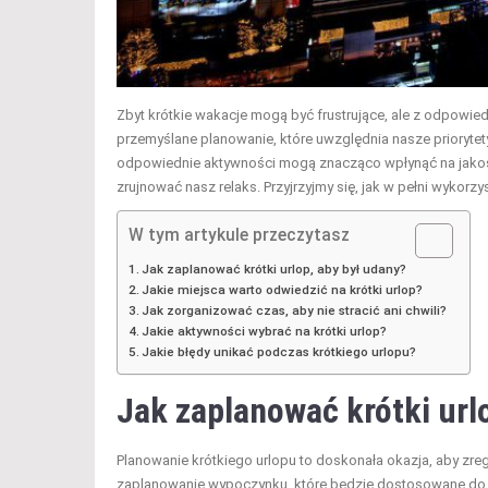
Zbyt krótkie wakacje mogą być frustrujące, ale z odpowi
przemyślane planowanie, które uwzględnia nasze priorytet
odpowiednie aktywności mogą znacząco wpłynąć na jakoś
zrujnować nasz relaks. Przyjrzyjmy się, jak w pełni wykor
W tym artykule przeczytasz
Jak zaplanować krótki urlop, aby był udany?
Jakie miejsca warto odwiedzić na krótki urlop?
Jak zorganizować czas, aby nie stracić ani chwili?
Jakie aktywności wybrać na krótki urlop?
Jakie błędy unikać podczas krótkiego urlopu?
Jak zaplanować krótki url
Planowanie krótkiego urlopu to doskonała okazja, aby zre
zaplanowanie wypoczynku, które będzie dostosowane do 