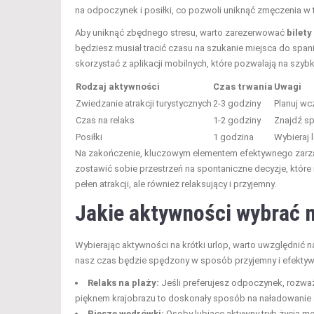
na odpoczynek i posiłki, co pozwoli uniknąć zmęczenia w 
Aby uniknąć zbędnego stresu, warto zarezerwować
bilety
będziesz musiał tracić czasu na szukanie miejsca do span
skorzystać z aplikacji mobilnych, które pozwalają na szy
Rodzaj aktywności
Czas trwania
Uwagi
Zwiedzanie atrakcji turystycznych
2-3 godziny
Planuj wc
Czas na relaks
1-2 godziny
Znajdź sp
Posiłki
1 godzina
Wybieraj 
Na zakończenie, kluczowym elementem efektywnego zarz
zostawić sobie przestrzeń na spontaniczne decyzje, które
pełen atrakcji, ale również relaksujący i przyjemny.
Jakie aktywności wybrać n
Wybierając aktywności na krótki urlop, warto uwzględnić n
nasz czas będzie spędzony w sposób przyjemny i efektywn
Relaks na plaży:
Jeśli preferujesz odpoczynek, rozważ 
pięknem krajobrazu to doskonały sposób na naładowanie
Piesze wędrówki:
Osoby lubiące aktywny tryb życia m