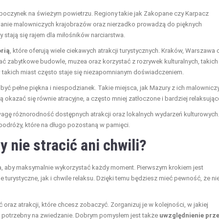
ypoczynek na świeżym powietrzu. Regiony takie jak Zakopane czy Karpacz
ziwianie malowniczych krajobrazów oraz nierzadko prowadzą do pięknych
stają się rajem dla miłośników narciarstwa.
rią
, które oferują wiele ciekawych atrakcji turystycznych. Kraków, Warszawa 
zać zabytkowe budowle, muzea oraz korzystać z rozrywek kulturalnych, takich
 takich miast często staje się niezapomnianym doświadczeniem.
być pełne piękna i niespodzianek. Takie miejsca, jak Mazury z ich malownicz
okazać się równie atracyjne, a często mniej zatłoczone i bardziej relaksując
agę różnorodność dostępnych atrakcji oraz lokalnych wydarzeń kulturowych
odróży, które na długo pozostaną w pamięci.
 nie stracić ani chwili?
wa, aby maksymalnie wykorzystać każdy moment. Pierwszym krokiem jest
e turystyczne, jak i chwile relaksu. Dzięki temu będziesz mieć pewność, że ni
raz atrakcji, które chcesz zobaczyć. Zorganizuj je w kolejności, w jakiej
as potrzebny na zwiedzanie. Dobrym pomysłem jest także
uwzględnienie prz