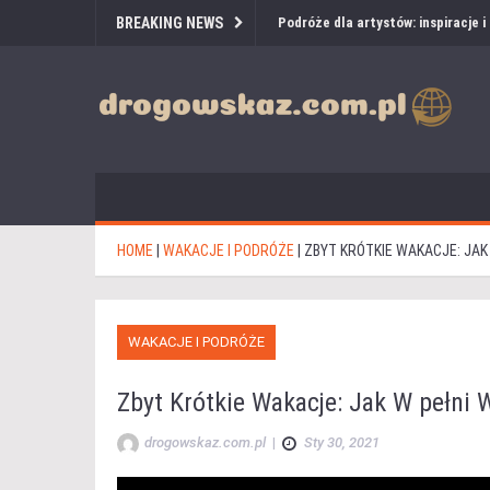
BREAKING NEWS
Podróże dla artystów: inspiracje 
HOME
|
WAKACJE I PODRÓŻE
|
ZBYT KRÓTKIE WAKACJE: JAK
WAKACJE I PODRÓŻE
Zbyt Krótkie Wakacje: Jak W pełni 
drogowskaz.com.pl
|
Sty 30, 2021