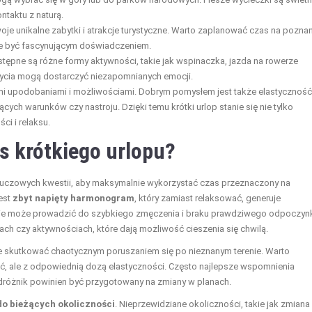
taktu z naturą.
je unikalne zabytki i atrakcje turystyczne. Warto zaplanować czas na poznan
oże być fascynującym doświadczeniem.
tępne są różne formy aktywności, takie jak wspinaczka, jazda na rowerze
ycia mogą dostarczyć niezapomnianych emocji.
ymi upodobaniami i możliwościami. Dobrym pomysłem jest także elastycznoś
ch warunków czy nastroju. Dzięki temu krótki urlop stanie się nie tylko
i i relaksu.
s krótkiego urlopu?
kluczowych kwestii, aby maksymalnie wykorzystać czas przeznaczony na
est
zbyt napięty harmonogram
, który zamiast relaksować, generuje
zasie może prowadzić do szybkiego zmęczenia i braku prawdziwego odpoczyn
cach czy aktywnościach, które dają możliwość cieszenia się chwilą.
e skutkować chaotycznym poruszaniem się po nieznanym terenie. Warto
ić, ale z odpowiednią dozą elastyczności. Często najlepsze wspomnienia
dróżnik powinien być przygotowany na zmiany w planach.
o bieżących okoliczności
. Nieprzewidziane okoliczności, takie jak zmiana