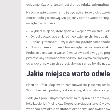
osiągnąć. Czy priorytetem jest dla nas
relaks
,
adrenalina
Na tym etapie pomocne może być spisanie swoich oczekiwań
dostępnością czasową. Mając jasny obraz swoich intencji, ł
uwzględnić w planie.
Wybierz miejsce, które spełnia Twoje oczekiwania – cz
Określ budżet, aby uniknąć nieprzyjemnych niespodzia
Zaplanuj transport – czy wybierasz podróż samochode
Stwórz harmonogram, który uwzględnia zarówno atrakcje
Podczas planowania warto również zwrócić uwagę na pog
przemyślany harmonogram pozwoli maksymalnie wykorzystać
od wyboru, najważniejsze jest, aby nasz urlop był dla nas
Jakie miejsca warto odwie
Planując krótki urlop, warto zastanowić się, jakie miejs
Wybór kierunku podróży jest kluczowy, aby w pełni ciesz
Jednym z popularnych wyborów są
miejsca nadmorskie
lokalizacje, jak Mielno czy Sopot, przyciągają turystów sw
wodnego czy lokale gastronomiczne serwujące świeże o