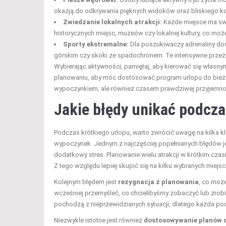
okazją do odkrywania pięknych widoków oraz bliskiego kon
Zwiedzanie lokalnych atrakcji:
Każde miejsce ma swo
historycznych miejsc, muzeów czy lokalnej kultury, co m
Sporty ekstremalne:
Dla poszukiwaczy adrenaliny dos
górskim czy skoki ze spadochronem. Te intensywne przeż
Wybierając aktywności, pamiętaj, aby kierować się własn
planowaniu, aby móc dostosować program urlopu do bieżący
wypoczynkiem, ale również czasem prawdziwej przyjemnośc
Jakie błędy unikać podcza
Podczas krótkiego urlopu, warto zwrócić uwagę na kilka 
wypoczynek. Jednym z najczęściej popełnianych błędów j
dodatkowy stres. Planowanie wielu atrakcji w krótkim c
Z tego względu lepiej skupić się na kilku wybranych miejs
Kolejnym błędem jest
rezygnacja z planowania
, co moż
wcześniej przemyśleć, co chcielibyśmy zobaczyć lub zrob
pochodzą z nieprzewidzianych sytuacji, dlatego każda po
Niezwykle istotne jest również
dostosowywanie planów d