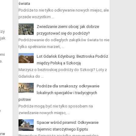
świata
Podróże to nie tylko odkrywanie nowych miejsc, ale
przede wszystkim …
Zwiedzanie ziemi obcej: jak dobrze
czy
przygotować się do podróży?
 jak
Podróżowanie do odległych zakątków świata to nie
tylko spełnianie marzeń, …
ymi
Lot Gdańsk Edynburg: Beztroska Podróż
e.
między Polską a Szkocją
Marzysz o beztroskiej podróży do Szkocji? Loty z
.
Gdańska do …
Podróże dla smakoszy: odkrywanie
lokalnych specjałów i tradycyjnych
potraw
Podróże mogą być nie tylko sposobem na
e
zwiedzanie nowych miejsc, …
Spacer wśród piramid: Odkrywanie
tajemnic starożytnego Egiptu
erw
Piramidy w Egipcie to nie tylko monumentalne