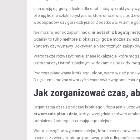
Inną opcją są
góry
, idealne dla osób lubiących aktywny w
oferują liczne szlaki turystyczne, które umożliwiają pod
wodospadów czy górskich jezior. Dodatkowo, w zimie góry 
Nie można jednak zapominać o
miastach z bogatą histo
Gdańsk to tylko niektóre z lokalizacji, gdzie można zwied
koncerty czy wystawy. Odkrywanie historycznych zakątków
Warto także rozważyć mniej znane lokalizacje, które mogą 
jeziorami czy Ustroń z pięknymi widokami na Beskidy, mogą 
Podczas planowania krótkiego urlopu, warto wziąć pod uw
Dzięki temu można stworzyć niesamowite wspomnienia z p
Jak zorganizować czas, aby
Organizacja czasu podczas krótkiego urlopu jest kluczo
stworzenie planu dnia
, który uwzględnia zarówno atrakcj
pominiesz żadnego interesującego miejsca.
Warto zacząć od wypisania miejsc, które chcesz odwiedzić o
chcesz je zwiedzić, biorąc pod uwagę ich odległość i cz