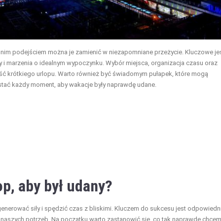
ednim podejściem można je zamienić w niezapomniane przeżycie. Kluczowe je
y i marzenia o idealnym wypoczynku. Wybór miejsca, organizacja czasu oraz
ć krótkiego urlopu. Warto również być świadomym pułapek, które mogą
zystać każdy moment, aby wakacje były naprawdę udane.
op, aby był udany?
generować siły i spędzić czas z bliskimi. Kluczem do sukcesu jest odpowiedn
naszych potrzeb. Na początku warto zastanowić się, co tak naprawdę chce