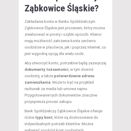
Ząbkowice Śląskie?
Zakładanie konta w Banku Spółdzielczym
Ząbkowice Śląskie jest procesem, który można
zrealizować w prosty i szybki sposób. Klienci
mają możliwość założenia konta zarówno
osobiście w placówce, jak i poprzez internet, co
jest wygodną opcją dla wielu osób.
Aby otworzyć konto, potrzebne będą zazwyczaj
dokumenty tożsamości
, w tym dowód
osobisty, a także
potwierdzenie adresu
zamieszkania
. Może to być na przykład
rachunek za media lub umowa najmu.
Przygotowanie tych dokumentów znacznie
przyspiesza proces zakupu.
Bank Spółdzielczy Ząbkowice Śląskie oferuje
różne
typy kont
, które są dostosowane do
indywidualnych potrzeb klientów. Można
wybierać spośród kont osobistych,