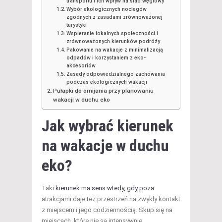
transportu i ich wpływ na ślad węglowy
Wybór ekologicznych noclegów
zgodnych z zasadami zrównoważonej
turystyki
Wspieranie lokalnych społeczności i
zrównoważonych kierunków podróży
Pakowanie na wakacje z minimalizacją
odpadów i korzystaniem z eko-
akcesoriów
Zasady odpowiedzialnego zachowania
podczas ekologicznych wakacji
Pułapki do omijania przy planowaniu
wakacji w duchu eko
Jak wybrać
kierunek
na wakacje
w duchu
eko?
Taki
kierunek ma sens wtedy, gdy poza
atrakcjami daje też przestrzeń na zwykły kontakt
z miejscem i jego codziennością. Skup się na
miejscach, które nie są intensywnie