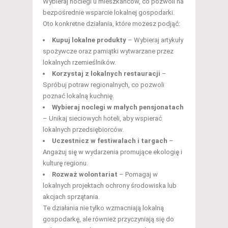
Wybieraj noclegi u mieszkańców, co pozwoli na
bezpośrednie wsparcie lokalnej gospodarki.
Oto konkretne działania, które możesz podjąć:
Kupuj lokalne produkty
– Wybieraj artykuły
spożywcze oraz pamiątki wytwarzane przez
lokalnych rzemieślników.
Korzystaj z lokalnych restauracji
–
Spróbuj potraw regionalnych, co pozwoli
poznać lokalną kuchnię.
Wybieraj noclegi w małych pensjonatach
– Unikaj sieciowych hoteli, aby wspierać
lokalnych przedsiębiorców.
Uczestnicz w festiwalach i targach
–
Angażuj się w wydarzenia promujące ekologię i
kulturę regionu.
Rozważ wolontariat
– Pomagaj w
lokalnych projektach ochrony środowiska lub
akcjach sprzątania.
Te działania nie tylko wzmacniają lokalną
gospodarkę, ale również przyczyniają się do