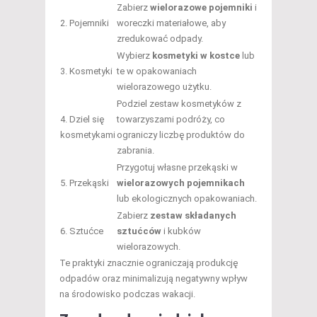
Zabierz
wielorazowe pojemniki
i
2. Pojemniki
woreczki materiałowe, aby
zredukować odpady.
Wybierz
kosmetyki w kostce
lub
3. Kosmetyki
te w opakowaniach
wielorazowego użytku.
Podziel zestaw kosmetyków z
4. Dziel się
towarzyszami podróży, co
kosmetykami
ograniczy liczbę produktów do
zabrania.
Przygotuj własne przekąski w
5. Przekąski
wielorazowych pojemnikach
lub ekologicznych opakowaniach.
Zabierz
zestaw składanych
6. Sztućce
sztućców
i kubków
wielorazowych.
Te praktyki znacznie ograniczają produkcję
odpadów oraz minimalizują negatywny wpływ
na środowisko podczas wakacji.