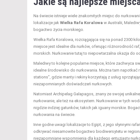
Jakie są najlepsze miejsc
Na świecie istnieje wiele znakomitych miejsc do nurkowania
lokalizacje jak
Wielka Rafa Koralowa
w Australii, Maledi
bogactwo życia morskiego.
Wielka Rafa Koralowa, rozciągająca się na ponad 2300 kil
miejsce jest idealne dla nurków, oferując różnorodność ra
morskich. Nurkowanie tutaj to niepowtarzalna okazja do odk
Malediwy to kolejne popularne miejsce, które zachwyca s
idealne środowisko do nurkowania. Można tam napotkać re
stations”, gdzie manty i rekiny korzystają z usług sprząta
niezapomnianych doświadczeń nurkowych.
Natomiast Archipelag Galapagos, znany ze swojej unikalnej 
nurkowanie, ale też na ekosystem. Nurkowanie w tych w
nigdzie indziej gatunków, takich jak iguany morskie. Boga
nurkowania na świecie.
Inne godne uwagi lokalizacje to Egipt, z jego słynnymi ra
odkrywać niesamowite bogactwo biodiwersytetu w regionach
niezapomniane wspomnienia dla każdego entuzjasty nurk