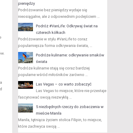
pieniędzy
Podróżowanie bez pieniędzy wydaje się
nieosiągalne, ale z odpowiednim podejściem …
Podróż #VanLife: Odkrywaj świat na
czterech kółkach
e
Podróżowanie w stylu #VanLife to coraz
popularniejsza forma odkrywania świata, …
ów.
Podróże kulinarne: odkrywanie smaków
świata
Podróże kulinarne stają się coraz bardziej
popularne wśród miłośników zarówno …
ma
Las Vegas – co warto zobaczyć
ad
Las Vegas to miejsce, które nie przestaje
fascynować swoją niezwykłą …
5 niezbędnych rzeczy do zobaczenia w
mieście Manila
Manila, tętniąca życiem stolica Filipin, to miejsce,
które zachwyca swoją …