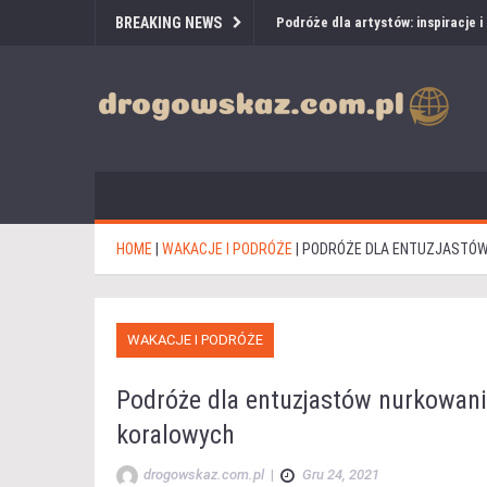
BREAKING NEWS
Podróże dla artystów: inspiracje 
HOME
|
WAKACJE I PODRÓŻE
|
PODRÓŻE DLA ENTUZJASTÓW
WAKACJE I PODRÓŻE
Podróże dla entuzjastów nurkowani
koralowych
drogowskaz.com.pl
|
Gru 24, 2021