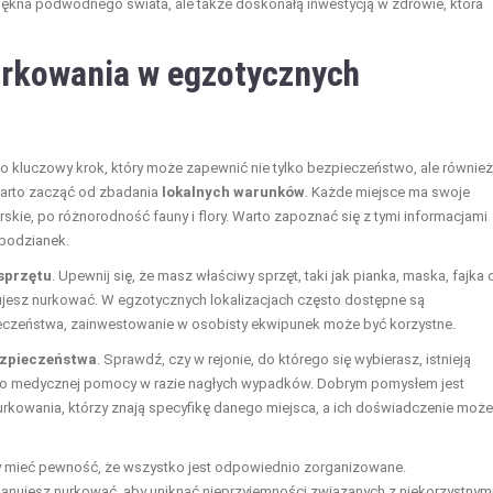
iękna podwodnego świata, ale także doskonałą inwestycją w zdrowie, która
urkowania w egzotycznych
 kluczowy krok, który może zapewnić nie tylko bezpieczeństwo, ale również
arto zacząć od zbadania
lokalnych warunków
. Każde miejsce ma swoje
skie, po różnorodność fauny i flory. Warto zapoznać się z tymi informacjami
spodzianek.
sprzętu
. Upewnij się, że masz właściwy sprzęt, taki jak pianka, maska, fajka 
ujesz nurkować. W egzotycznych lokalizacjach często dostępne są
ieczeństwa, zainwestowanie w osobisty ekwipunek może być korzystne.
ezpieczeństwa
. Sprawdź, czy w rejonie, do którego się wybierasz, istnieją
 do medycznej pomocy w razie nagłych wypadków. Dobrym pomysłem jest
nurkowania, którzy znają specyfikę danego miejsca, a ich doświadczenie może
y mieć pewność, że wszystko jest odpowiednio zorganizowane.
lanujesz nurkować, aby uniknąć nieprzyjemności związanych z niekorzystnym