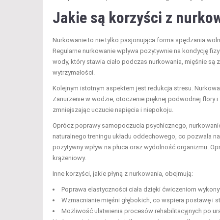
Jakie są korzyści z nurko
Nurkowanie to nie tylko pasjonująca forma spędzania woln
Regularne nurkowanie wpływa pozytywnie na kondycję fizy
wody, który stawia ciało podczas nurkowania, mięśnie są
wytrzymałości.
Kolejnym istotnym aspektem jest redukcja stresu. Nurkow
Zanurzenie w wodzie, otoczenie pięknej podwodnej flory i
zmniejszając uczucie napięcia i niepokoju.
Oprócz poprawy samopoczucia psychicznego, nurkowanie w
naturalnego treningu układu oddechowego, co pozwala n
pozytywny wpływ na płuca oraz wydolność organizmu. Opró
krążeniowy.
Inne korzyści, jakie płyną z nurkowania, obejmują:
Poprawa elastyczności ciała dzięki ćwiczeniom wyko
Wzmacnianie mięśni głębokich, co wspiera postawę i st
Możliwość ułatwienia procesów rehabilitacyjnych po ur