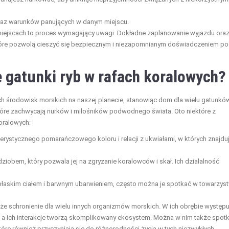
raz warunków panujących w danym miejscu.
iejscach to proces wymagający uwagi. Dokładne zaplanowanie wyjazdu ora
które pozwolą cieszyć się bezpiecznym i niezapomnianym doświadczeniem p
e gatunki ryb w rafach koralowych?
ch środowisk morskich na naszej planecie, stanowiąc dom dla wielu gatunkó
które zachwycają nurków i miłośników podwodnego świata. Oto niektóre z
oralowych:
erystycznego pomarańczowego koloru i relacji z ukwiałami, w których znajdu
iobem, który pozwala jej na zgryzanie koralowców i skał. Ich działalność
 płaskim ciałem i barwnym ubarwieniem, często można je spotkać w towarzys
także schronienie dla wielu innych organizmów morskich. W ich obrębie występu
e, a ich interakcje tworzą skomplikowany ekosystem. Można w nim także spot
które również przyczyniają się do różnorodności życia w tych niezwykłych