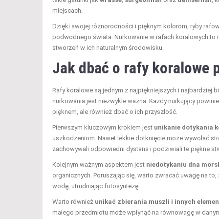
miejscach.
Dzięki swojej różnorodności i pięknym kolorom, ryby rafo
podwodnego świata. Nurkowanie w rafach koralowych to n
stworzeń w ich naturalnym środowisku.
Jak dbać o rafy koralowe
Rafy koralowe są jednym z najpiękniejszych i najbardziej
nurkowania jest niezwykle ważna. Każdy nurkujący powinien 
pięknem, ale również dbać o ich przyszłość.
Pierwszym kluczowym krokiem jest
unikanie dotykania 
uszkodzeniom. Nawet lekkie dotknięcie może wywołać stre
zachowywali odpowiedni dystans i podziwiali te piękne st
Kolejnym ważnym aspektem jest
niedotykaniu dna mors
organicznych. Poruszając się, warto zwracać uwagę na to
wodę, utrudniając fotosyntezę.
Warto również
unikać zbierania muszli i innych elem
małego przedmiotu może wpłynąć na równowagę w danym ś