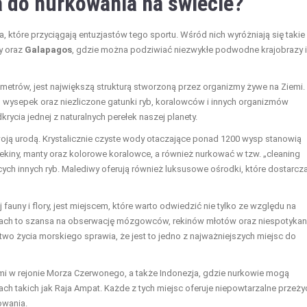
a do nurkowania na świecie?
, które przyciągają entuzjastów tego sportu. Wśród nich wyróżniają się takie
wy oraz
Galapagos
, gdzie można podziwiać niezwykłe podwodne krajobrazy i
ometrów, jest największą strukturą stworzoną przez organizmy żywe na Ziemi.
f, wysepek oraz niezliczone gatunki ryb, koralowców i innych organizmów
rycia jednej z naturalnych perełek naszej planety.
woją urodą. Krystalicznie czyste wody otaczające ponad 1200 wysp stanowią
kiny, manty oraz kolorowe koralowce, a również nurkować w tzw. „cleaning
jących innych ryb. Malediwy oferują również luksusowe ośrodki, które dostarcz
fauny i flory, jest miejscem, które warto odwiedzić nie tylko ze względu na
odach to szansa na obserwację mózgowców, rekinów młotów oraz niespotyka
ctwo życia morskiego sprawia, że jest to jedno z najważniejszych miejsc do
fami w rejonie Morza Czerwonego, a także Indonezja, gdzie nurkowie mogą
 takich jak Raja Ampat. Każde z tych miejsc oferuje niepowtarzalne przeżyc
owania.