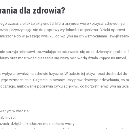
wania dla zdrowia?
ego czasu, ale także aktywność, która przynosi wiele korzyści zdrowotnych.
czną, przyczyniając się do poprawy wydolności organizmu. Dzięki oporowi
 zmuszone do większego wysiłku, co wpływa na ich wzmocnienie i zwiększeni
anie sprzyja relaksowi, pozwalając na oderwanie się od codziennych problem
 fauny oraz możliwość cieszenia się ciszą pod wodą działa kojąco na umysł,
pływa również na zdrowie fizyczne. W trakcie tej aktywności dochodzi do
a jego wzmocnienie. Częste nurkowanie uczy prawidłowego oddychania, co 
cz tego, nurkowanie poprawia cyrkulację krwi, co korzystnie wpływa na ukł
nywanym w wodzie.
abilność.
azach, dzięki niskotłocznemu działaniu wody.