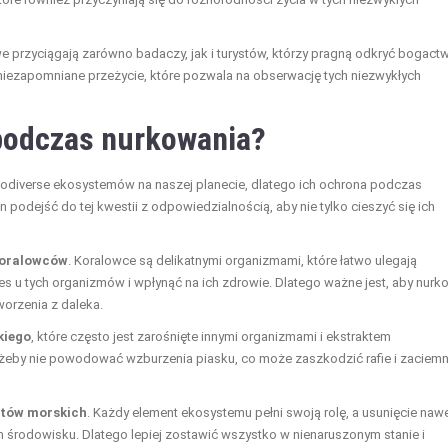
we przyciągają zarówno badaczy, jak i turystów, którzy pragną odkryć bogact
iezapomniane przeżycie, które pozwala na obserwację tych niezwykłych
 podczas nurkowania?
 biodiverse ekosystemów na naszej planecie, dlatego ich ochrona podczas
podejść do tej kwestii z odpowiedzialnością, aby nie tylko cieszyć się ich
koralowców
. Koralowce są delikatnymi organizmami, które łatwo ulegają
s u tych organizmów i wpłynąć na ich zdrowie. Dlatego ważne jest, aby nurk
worzenia z daleka.
kiego
, które często jest zarośnięte innymi organizmami i ekstraktem
, żeby nie powodować wzburzenia piasku, co może zaszkodzić rafie i zaciemn
entów morskich
. Każdy element ekosystemu pełni swoją rolę, a usunięcie naw
rodowisku. Dlatego lepiej zostawić wszystko w nienaruszonym stanie i