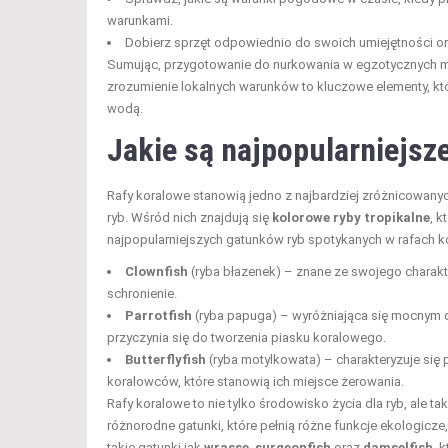
warunkami.
Dobierz sprzęt odpowiednio do swoich umiejętności o
Sumując, przygotowanie do nurkowania w egzotycznych m
zrozumienie lokalnych warunków to kluczowe elementy, 
wodą.
Jakie są najpopularniejsz
Rafy koralowe stanowią jedno z najbardziej zróżnicowany
ryb. Wśród nich znajdują się
kolorowe ryby tropikalne
, 
najpopularniejszych gatunków ryb spotykanych w rafach k
Clownfish
(ryba błazenek) – znane ze swojego charakt
schronienie.
Parrotfish
(ryba papuga) – wyróżniająca się mocnym dz
przyczynia się do tworzenia piasku koralowego.
Butterflyfish
(ryba motylkowata) – charakteryzuje się
koralowców, które stanowią ich miejsce żerowania.
Rafy koralowe to nie tylko środowisko życia dla ryb, ale 
różnorodne gatunki, które pełnią różne funkcje ekologicz
takie gatunki jak
wrasse
,
surgeonfish
oraz
damselfish
, 