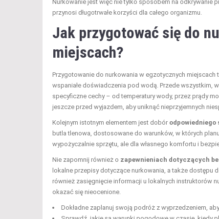
Nurkowanie jest więc nie tylko sposobem na odkrywanie p
przynosi długotrwałe korzyści dla całego organizmu.
Jak przygotować się do n
miejscach?
Przygotowanie do nurkowania w egzotycznych miejscach to
wspaniałe doświadczenia pod wodą. Przede wszystkim, w
specyficzne cechy – od temperatury wody, przez prądy mor
jeszcze przed wyjazdem, aby uniknąć nieprzyjemnych nie
Kolejnym istotnym elementem jest dobór
odpowiedniego 
butla tlenowa, dostosowane do warunków, w których plan
wypożyczalnie sprzętu, ale dla własnego komfortu i bezp
Nie zapomnij również o
zapewnieniach dotyczących b
lokalne przepisy dotyczące nurkowania, a także dostępu
również zasięgnięcie informacji u lokalnych instruktorów 
okazać się nieocenione.
Dokładne zaplanuj swoją podróż z wyprzedzeniem, ab
Sprawdź, jakie są warunki pogodowe w czasie, kiedy p