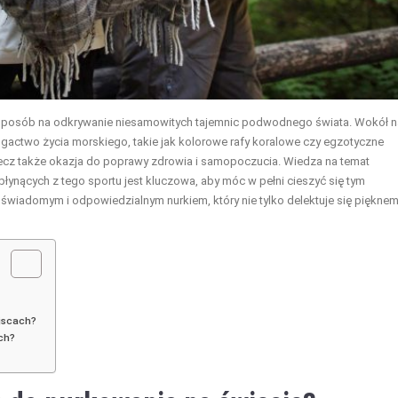
ież sposób na odkrywanie niesamowitych tajemnic podwodnego świata. Wokół 
gactwo życia morskiego, takie jak kolorowe rafy koralowe czy egzotyczne
 lecz także okazja do poprawy zdrowia i samopoczucia. Wiedza na temat
łynących z tego sportu jest kluczowa, aby móc w pełni cieszyć się tym
świadomym i odpowiedzialnym nurkiem, który nie tylko delektuje się piękne
jscach?
ych?