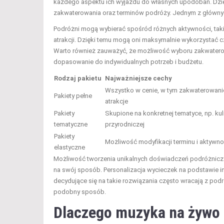
każdego aspektu ich wyjazdu do własnych upodobań. Dzięki 
zakwaterowania oraz terminów podróży. Jednym z głównych
Podróżni mogą wybierać spośród różnych aktywności, takic
atrakcji. Dzięki temu mogą oni maksymalnie wykorzystać 
Warto również zauważyć, że możliwość wyboru zakwaterow
dopasowanie do indywidualnych potrzeb i budżetu.
Rodzaj pakietu
Najważniejsze cechy
Wszystko w cenie, w tym zakwaterowanie,
Pakiety pełne
atrakcje
Pakiety
Skupione na konkretnej tematyce, np. kul
tematyczne
przyrodniczej
Pakiety
Możliwość modyfikacji terminu i aktywno
elastyczne
Możliwość tworzenia unikalnych doświadczeń podróżnicz
na swój sposób. Personalizacja wycieczek na podstawie in
decydujące się na takie rozwiązania często wracają z po
podobny sposób.
Dlaczego muzyka na żywo 