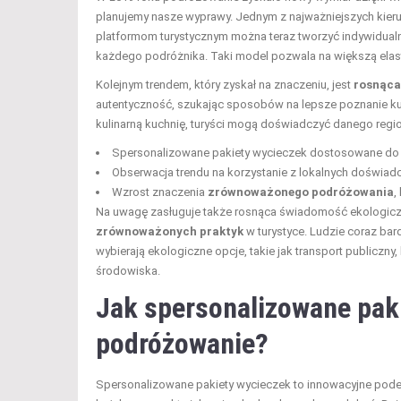
planujemy nasze wyprawy. Jednym z najważniejszych kier
platformom turystycznym można teraz tworzyć indywidualne
każdego podróżnika. Taki model pozwala na większą elasty
Kolejnym trendem, który zyskał na znaczeniu, jest
rosnąca
autentyczność, szukając sposobów na lepsze poznanie kult
kulinarną kuchnię, turyści mogą doświadczyć danego regi
Spersonalizowane pakiety wycieczek dostosowane do i
Obserwacja trendu na korzystanie z lokalnych doświadcz
Wzrost znaczenia
zrównoważonego podróżowania
,
Na uwagę zasługuje także rosnąca świadomość ekologicz
zrównoważonych praktyk
w turystyce. Ludzie coraz bar
wybierają ekologiczne opcje, takie jak transport publiczny
środowiska.
Jak spersonalizowane pak
podróżowanie?
Spersonalizowane pakiety wycieczek to innowacyjne pode