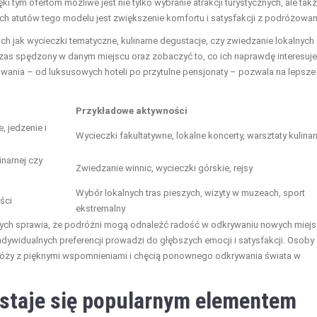
tym ofertom możliwe jest nie tylko wybranie atrakcji turystycznych, ale tak
 atutów tego modelu jest zwiększenie komfortu i satysfakcji z podróżowan
h jak wycieczki tematyczne, kulinarne degustacje, czy zwiedzanie lokalnych
czas spędzony w danym miejscu oraz zobaczyć to, co ich naprawdę interesuje
ania – od luksusowych hoteli po przytulne pensjonaty – pozwala na lepsze
Przykładowe aktywności
 jedzenie i
Wycieczki fakultatywne, lokalne koncerty, warsztaty kulina
inarnej czy
Zwiedzanie winnic, wycieczki górskie, rejsy
Wybór lokalnych tras pieszych, wizyty w muzeach, sport
ści
ekstremalny
ych sprawia, że podróżni mogą odnaleźć radość w odkrywaniu nowych miejs
dywidualnych preferencji prowadzi do głębszych emocji i satysfakcji. Osoby
dróży z pięknymi wspomnieniami i chęcią ponownego odkrywania świata w
staje się popularnym elementem