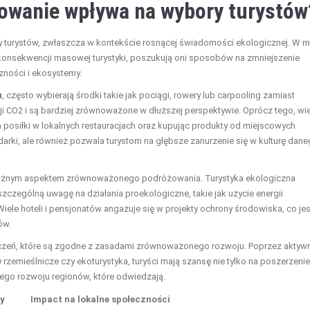
owanie wpływa na wybory turystów
turystów, zwłaszcza w kontekście rosnącej świadomości ekologicznej. W m
konsekwencji masowej turystyki, poszukują oni sposobów na zmniejszenie
ności i ekosystemy.
u
, często wybierają środki takie jak pociągi, rowery lub carpooling zamiast
sji CO2 i są bardziej zrównoważone w dłuższej perspektywie. Oprócz tego, wi
a posiłki w lokalnych restauracjach oraz kupując produkty od miejscowych
darki, ale również pozwala turystom na głębsze zanurzenie się w kulturę dan
ważnym aspektem zrównoważonego podróżowania. Turystyka ekologiczna
szczególną uwagę na działania proekologiczne, takie jak użycie energii
Wiele hoteli i pensjonatów angażuje się w projekty ochrony środowiska, co jes
ów.
czeń, które są zgodne z zasadami zrównoważonego rozwoju. Poprzez aktyw
y rzemieślnicze czy ekoturystyka, turyści mają szansę nie tylko na poszerzenie
ego rozwoju regionów, które odwiedzają.
ty
Impact na lokalne społeczności