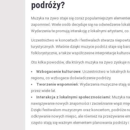
podróży?
Muzyka na żywo staje się coraz popularniejszym elemente
zapomnieć. Wiele osób decyduje się na odwiedzenie lokaln
Wydarzenia te promują interakcję z lokalnymi artystami, c
Uczestnictwo w koncertach i festiwalach stwarza niepowta
turystycznych. Właśnie dzięki muzyce podróż staje się bar
folklorystyczne, a także współczesne interpretacje kultur
Oto kilka powodów, dla których muzyka na żywo zyskuje n
Wzbogacenie kulturowe:
Uczestnictwo w lokalnych ko
regionu, co wzbogaca doświadczenie podróży.
Tworzenie wspomnień:
Wydarzenia muzyczne stają s
przez wiele lat.
Interakcja z lokalnymi społecznościami:
Muzyka na 
nawiązywanie nowych znajomości i zacieśnianie więzi międ
Dzięki festiwalom muzycznym oraz koncertom, podróże nab
odkrywanie nowych miejsc, ale również na przeżywanie e
często stają się ważnym elementem planowania podróży i