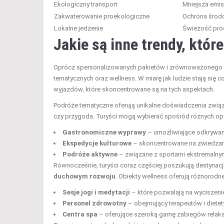
Ekologiczny transport
Mniejsza emis
Zakwaterowanie proekologiczne
Ochrona środ
Lokalne jedzenie
Świeżość pr
Jakie są inne trendy, któr
Oprócz spersonalizowanych pakietów i zrównoważonego
tematycznych oraz wellness. W miarę jak ludzie stają się
wyjazdów, które skoncentrowane są na tych aspektach.
Podróże tematyczne oferują unikalne doświadczenia związa
czy przygoda. Turyści mogą wybierać spośród różnych opcji
Gastronomiczne wyprawy
– umożliwiające odkrywanie 
Ekspedycje kulturowe
– skoncentrowane na zwiedzaniu
Podróże aktywne
– związane z sportami ekstremalnym
Równocześnie, turyści coraz częściej poszukują destynacji
duchowym rozwoju
. Obiekty wellness oferują różnorodne
Sesje jogi i medytacji
– które pozwalają na wyciszen
Personel zdrowotny
– obejmujący terapeutów i diete
Centra spa
– oferujące szeroką gamę zabiegów relaksa