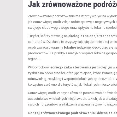
Jak zrównoważone podróż
Zrównoważone podróżowanie ma istotny wpływ na wybory 
jak coraz więcej osób zdaje sobie sprawę z negatywnych 
swojego śladu węglowego oraz wpływu na lokalne społecz
Turyści, którzy stawiają na
ekologiczne opcje transport
samolotów. Działania te przyczyniają się do mniejszej emi
osób zwraca uwagę na
lokalne jedzenie
, decydując się n
producentów. Ta praktyka nie tylko wspiera lokalne gospo
regionu.
Wybór odpowiedniego
zakwaterowania
jest kolejnym 
zyskuje na popularności, oferując miejsca, które zwracają 
odnawialnej, recykling i wsparcie lokalnych społeczności. 
korzystne zarówno dla turystów, jak i lokalnych mieszkańc
Coraz więcej osób zaczyna również poszukiwać doświad
uczestnictwo w lokalnych inicjatywach, takich jak warsztat
swoich horyzontów, ale także na wspieranie zrównoważon
Rodzaj zrównoważonego podróżowania
Główne zale