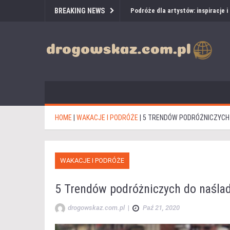
BREAKING NEWS
Podróże dla artystów: inspiracje 
HOME
|
WAKACJE I PODRÓŻE
|
5 TRENDÓW PODRÓŻNICZYCH 
WAKACJE I PODRÓŻE
5 Trendów podróżniczych do naśla
drogowskaz.com.pl
|
Paź 21, 2020