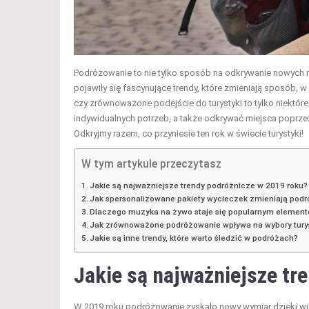
Podróżowanie to nie tylko sposób na odkrywanie nowych mi
pojawiły się fascynujące trendy, które zmieniają sposób, 
czy zrównoważone podejście do turystyki to tylko niektór
indywidualnych potrzeb, a także odkrywać miejsca poprze
Odkryjmy razem, co przyniesie ten rok w świecie turystyki!
W tym artykule przeczytasz
Jakie są najważniejsze trendy podróżnicze w 2019 roku?
Jak spersonalizowane pakiety wycieczek zmieniają pod
Dlaczego muzyka na żywo staje się popularnym elemen
Jak zrównoważone podróżowanie wpływa na wybory tur
Jakie są inne trendy, które warto śledzić w podróżach?
Jakie są najważniejsze tr
W 2019 roku podróżowanie zyskało nowy wymiar dzięki wie