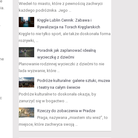
że
Wiedeń to miasto, które z pewnością zachwyci
ia.
każdego podróżnika. Jego …
Kręgle Lublin Cennik: Zabawa i
.
Rywalizacja na Torach Kręglarskich
Kręgle to nie tylko sport, ale także doskonała forma
rozrywki, …
Poradnik jak zaplanować idealną
wycieczkę z dziećmi
rne
Planowanie rodzinnej wycieczki z dziećmi to nie
lada wyzwanie, które …
Podróże kulturalne: galerie sztuki, muzea
i teatry na całym świecie
Podróże kulturalne to doskonała okazja, by
c
zanurzyć się w bogactwo …
Rzeczy do zobaczenia w Pradze
Praga, nazywana „miastem stu wież”, to
miejsce, które zachwyca swoją …