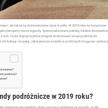
ejsc, ale także na doświadczanie życia w pełni. W 2019 roku na horyzoncie
w jaki planujemy nasze wyjazdy. Spersonalizowane pakiety, lokalne doświadcz
e z nich. Coraz więcej turystów pragnie dostosować swoje podróże do
z ich kulturę i muzykę. Jakie jeszcze nowinki w podróżach mogą nas zaskoc
różowanie?
tem podróży?
ystów?
endy podróżnicze w 2019 roku?
lu interesującym trendom, które znacząco wpływają na sposób, w jaki