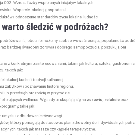
ja CO2
Wzrost liczby wspieranych inicjatyw lokalnych
owiska
Wsparcie lokalnej gospodarki
oduktów
Podnoszenie standardów życia lokalnej ludności
e warto śledzić w podróżach?
 podróżowania, obecnie możemy zaobserwować rosnącą popularność podr
 coraz bardziej świadomi zdrowia i dobrego samopoczucia, poszukują oni
ne z konkretnymi zainteresowaniami, takimi jak kultura, sztuka, gastronomia
, takich jak:
lokalnej kuchni i tradycji kulinarnej.
 zabytków i poznawaniu historii regionu.
i lub przedsiębiorczością w przyrodzie.
 oferujących wellness. Wyjazdy te skupiają się na
zdrowiu, relaksie
oraz
 programy, takie jak:
ie umysłu i odbudowanie równowagi.
tyków, którzy pomagają dostosować plan zdrowotny do indywidualnych potrz
cyjnych, takich jak masaże czy kąpiele terapeutyczne.