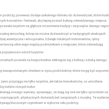
m podróży, ponieważ dodaje unikalnego klimatu do doświadczeń, które trud
ych koncertów i festiwali, aby lepiej poznać kulturę odwiedzanego miejsca.
o pozwala turystom na głębsze zrozumienie tradycji i zwyczajów danego regio
rzalną atmosferę, której nie można doświadczyć w tradycyjnych atrakcjach
dziej autentyczna i emocjonalna. Dźwięki lokalnych instrumentów, rytmy
owe tworzą silne więzi między podróżnikami a miejscem, które odwiedzają.
a popularności wśród turystów:
ncertach pozwala na bezpośrednie zetknięcie się z kulturą i sztuką danego
ię niezapomnianymi chwilami w życiu podróżników, które mogą być wspomi
żywo przyciąga nie tylko turystów, ale także mieszkańców, co umożliwia
zy ludźmi różnych kultur.
ierają nowego wymiaru, sprawiając, że stają się one nie tylko sposobem na
mocjonujących, artystycznych doświadczeń związanych z muzyką. Te wydarze
 bywają kluczowym czynnikiem w wyborze celu podróży.