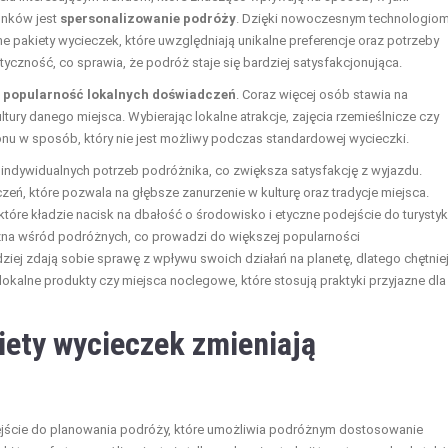
unków jest
spersonalizowanie podróży
. Dzięki nowoczesnym technologiom
 pakiety wycieczek, które uwzględniają unikalne preferencje oraz potrzeby
czność, co sprawia, że podróż staje się bardziej satysfakcjonująca.
 popularność lokalnych doświadczeń
. Coraz więcej osób stawia na
ury danego miejsca. Wybierając lokalne atrakcje, zajęcia rzemieślnicze czy
onu w sposób, który nie jest możliwy podczas standardowej wycieczki.
ndywidualnych potrzeb podróżnika, co zwiększa satysfakcję z wyjazdu.
eń, które pozwala na głębsze zanurzenie w kulturę oraz tradycje miejsca.
 które kładzie nacisk na dbałość o środowisko i etyczne podejście do turystyk
na wśród podróżnych, co prowadzi do większej popularności
dziej zdają sobie sprawę z wpływu swoich działań na planetę, dlatego chętnie
, lokalne produkty czy miejsca noclegowe, które stosują praktyki przyjazne dla
iety wycieczek zmieniają
jście do planowania podróży, które umożliwia podróżnym dostosowanie