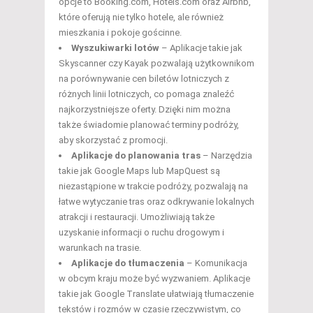
opcje to Booking.com, Hotels.com oraz Airbnb,
które oferują nie tylko hotele, ale również
mieszkania i pokoje gościnne.
Wyszukiwarki lotów
– Aplikacje takie jak
Skyscanner czy Kayak pozwalają użytkownikom
na porównywanie cen biletów lotniczych z
różnych linii lotniczych, co pomaga znaleźć
najkorzystniejsze oferty. Dzięki nim można
także świadomie planować terminy podróży,
aby skorzystać z promocji.
Aplikacje do planowania tras
– Narzędzia
takie jak Google Maps lub MapQuest są
niezastąpione w trakcie podróży, pozwalają na
łatwe wytyczanie tras oraz odkrywanie lokalnych
atrakcji i restauracji. Umożliwiają także
uzyskanie informacji o ruchu drogowym i
warunkach na trasie.
Aplikacje do tłumaczenia
– Komunikacja
w obcym kraju może być wyzwaniem. Aplikacje
takie jak Google Translate ułatwiają tłumaczenie
tekstów i rozmów w czasie rzeczywistym, co