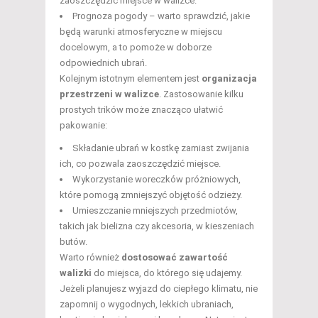
zaoszczędzić miejsce w walizce.
Prognoza pogody – warto sprawdzić, jakie
będą warunki atmosferyczne w miejscu
docelowym, a to pomoże w doborze
odpowiednich ubrań.
Kolejnym istotnym elementem jest
organizacja
przestrzeni w walizce
. Zastosowanie kilku
prostych trików może znacząco ułatwić
pakowanie:
Składanie ubrań w kostkę zamiast zwijania
ich, co pozwala zaoszczędzić miejsce.
Wykorzystanie woreczków próżniowych,
które pomogą zmniejszyć objętość odzieży.
Umieszczanie mniejszych przedmiotów,
takich jak bielizna czy akcesoria, w kieszeniach
butów.
Warto również
dostosować zawartość
walizki
do miejsca, do którego się udajemy.
Jeżeli planujesz wyjazd do ciepłego klimatu, nie
zapomnij o wygodnych, lekkich ubraniach,