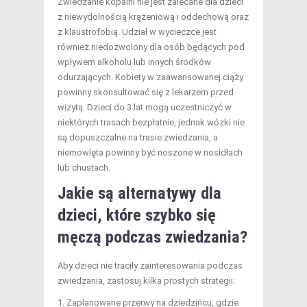
Zwiedzanie kopalni nie jest zalecane dla dzieci
z niewydolnością krążeniową i oddechową oraz
z klaustrofobią. Udział w wycieczce jest
również niedozwolony dla osób będących pod
wpływem alkoholu lub innych środków
odurzających. Kobiety w zaawansowanej ciąży
powinny skonsultować się z lekarzem przed
wizytą. Dzieci do 3 lat mogą uczestniczyć w
niektórych trasach bezpłatnie, jednak wózki nie
są dopuszczalne na trasie zwiedzania, a
niemowlęta powinny być noszone w nosidłach
lub chustach.
Jakie są alternatywy dla
dzieci, które szybko się
męczą podczas zwiedzania?
Aby dzieci nie traciły zainteresowania podczas
zwiedzania, zastosuj kilka prostych strategii:
Zaplanowane przerwy na dziedzińcu, gdzie