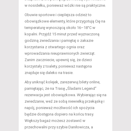
w nosidełku, ponieważ wózki nie są praktyczne.
Obuwie sportowe i cieplejsza odzież to
obowiązkowe elementy, które przygotują Cię na
temperaturę wynoszącą około 16–18°C w
kopalni. Przyjdź 15 minut przed wyznaczoną
godziną zwiedzania i pamiętaj o zakazie
korzystania z otwartego ognia oraz
wprowadzania nieuprawnionych zwierząt.
Zanim zaczniecie, upewnij się, że dzieci
korzystały z toalety, ponieważ następna
znajduje się daleko na trasie.
Aby uniknąć kolejek, zarezerwuj bilety online,
pamiętając, że na Trasę „Śladami Legend”
rezerwacja jest obowiązkowa. Wybierając się na
zwiedzanie, weź ze sobą niewielką przekąskę i
napój, ponieważ możliwość ich spożycia
będzie dostępna dopiero na końcu trasy.
Większy bagaż możesz zostawić w
przechowalni przy szybie Daniłowicza, a