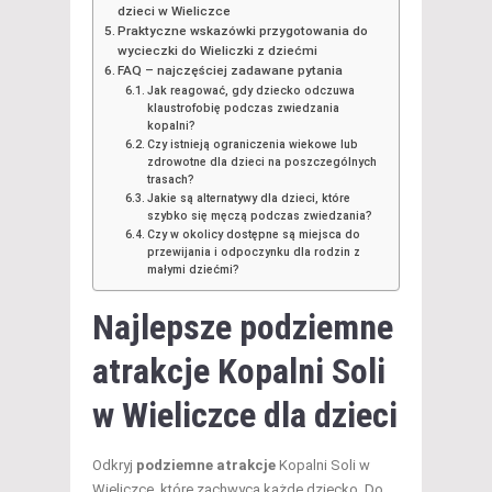
dzieci w Wieliczce
Praktyczne wskazówki przygotowania do
wycieczki do Wieliczki z dziećmi
FAQ – najczęściej zadawane pytania
Jak reagować, gdy dziecko odczuwa
klaustrofobię podczas zwiedzania
kopalni?
Czy istnieją ograniczenia wiekowe lub
zdrowotne dla dzieci na poszczególnych
trasach?
Jakie są alternatywy dla dzieci, które
szybko się męczą podczas zwiedzania?
Czy w okolicy dostępne są miejsca do
przewijania i odpoczynku dla rodzin z
małymi dziećmi?
Najlepsze podziemne
atrakcje Kopalni Soli
w
Wieliczce
dla dzieci
Odkryj
podziemne atrakcje
Kopalni Soli w
Wieliczce, które zachwycą każde dziecko. Do