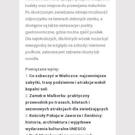
toalety oraz miejsce do przewijania maluchów.
Po skończonym zwiedzaniu istnieje możliwość
odpoczynku na terenach zielonych zamku, a
dostępne są także restauracje i punkty
gastronomiczne, gdzie można zjeść posiłek.
Dla najmłodszych, dla których wózek może być
niewygodny ze względu na schody i nierówne
podłoże, zalecane jest zabranie chusty lub
nosidła.
Powiązane wpisy:
Co zobaczyć w Wieliczce: najcenniejsze
zabytki, trasy podziemne i atrakcje wokół
kopalni soli
Zamek w Malborku: praktyczny
przewodnik po trasach, biletach i
sezonowych atrakcjach dla zwiedzających
Kościoły Pokoju w Jaworze i Świdnicy:
historia, architektura i wyjątkowe
wydarzenia kulturalne UNESCO