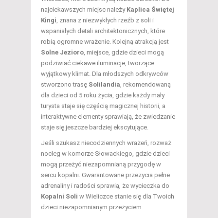
najciekawszych miejsc należy
Kaplica Świętej
Kingi
, znana z niezwykłych rzeźb z soli i
wspaniałych detali architektonicznych, które
robią ogromne wrażenie. Kolejną atrakcją jest
Solne Jezioro
, miejsce, gdzie dzieci mogą
podziwiać ciekawe iluminacje, tworzące
wyjątkowy klimat. Dla młodszych odkrywców
stworzono trasę
Solilandia
, rekomendowaną
dla dzieci od 5 roku życia, gdzie każdy mały
turysta staje się częścią magicznej historii, a
interaktywne elementy sprawiają, że zwiedzanie
staje się jeszcze bardziej ekscytujące.
Jeśli szukasz niecodziennych wrażeń, rozważ
nocleg w komorze Słowackiego, gdzie dzieci
mogą przeżyć niezapomnianą przygodę w
sercu kopalni. Gwarantowane przeżycia pełne
adrenaliny i radości sprawią, że wycieczka do
Kopalni Soli
w Wieliczce stanie się dla Twoich
dzieci niezapomnianym przeżyciem.