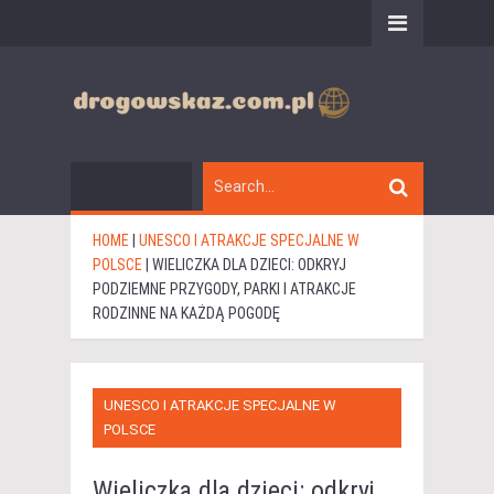
HOME
|
UNESCO I ATRAKCJE SPECJALNE W
POLSCE
|
WIELICZKA DLA DZIECI: ODKRYJ
PODZIEMNE PRZYGODY, PARKI I ATRAKCJE
RODZINNE NA KAŻDĄ POGODĘ
UNESCO I ATRAKCJE SPECJALNE W
POLSCE
Wieliczka dla dzieci: odkryj