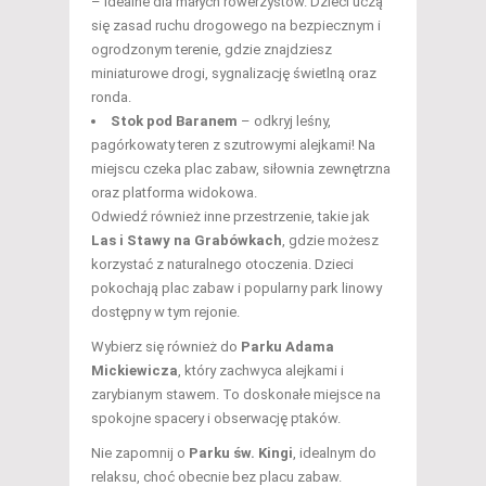
– idealne dla małych rowerzystów. Dzieci uczą
się zasad ruchu drogowego na bezpiecznym i
ogrodzonym terenie, gdzie znajdziesz
miniaturowe drogi, sygnalizację świetlną oraz
ronda.
Stok pod Baranem
– odkryj leśny,
pagórkowaty teren z szutrowymi alejkami! Na
miejscu czeka plac zabaw, siłownia zewnętrzna
oraz platforma widokowa.
Odwiedź również inne przestrzenie, takie jak
Las i Stawy na Grabówkach
, gdzie możesz
korzystać z naturalnego otoczenia. Dzieci
pokochają plac zabaw i popularny park linowy
dostępny w tym rejonie.
Wybierz się również do
Parku Adama
Mickiewicza
, który zachwyca alejkami i
zarybianym stawem. To doskonałe miejsce na
spokojne spacery i obserwację ptaków.
Nie zapomnij o
Parku św. Kingi
, idealnym do
relaksu, choć obecnie bez placu zabaw.