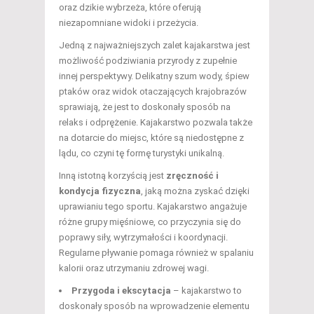
oraz dzikie wybrzeża, które oferują
niezapomniane widoki i przeżycia.
Jedną z najważniejszych zalet kajakarstwa jest
możliwość podziwiania przyrody z zupełnie
innej perspektywy. Delikatny szum wody, śpiew
ptaków oraz widok otaczających krajobrazów
sprawiają, że jest to doskonały sposób na
relaks i odprężenie. Kajakarstwo pozwala także
na dotarcie do miejsc, które są niedostępne z
lądu, co czyni tę formę turystyki unikalną.
Inną istotną korzyścią jest
zręczność i
kondycja fizyczna
, jaką można zyskać dzięki
uprawianiu tego sportu. Kajakarstwo angażuje
różne grupy mięśniowe, co przyczynia się do
poprawy siły, wytrzymałości i koordynacji.
Regularne pływanie pomaga również w spalaniu
kalorii oraz utrzymaniu zdrowej wagi.
Przygoda i ekscytacja
– kajakarstwo to
doskonały sposób na wprowadzenie elementu