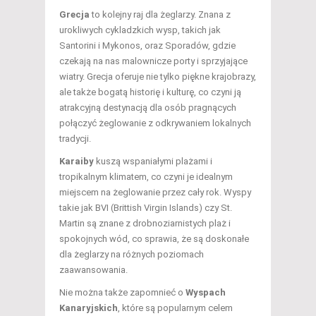
Grecja
to kolejny raj dla żeglarzy. Znana z
urokliwych cykladzkich wysp, takich jak
Santorini i Mykonos, oraz Sporadów, gdzie
czekają na nas malownicze porty i sprzyjające
wiatry. Grecja oferuje nie tylko piękne krajobrazy,
ale także bogatą historię i kulturę, co czyni ją
atrakcyjną destynacją dla osób pragnących
połączyć żeglowanie z odkrywaniem lokalnych
tradycji.
Karaiby
kuszą wspaniałymi plażami i
tropikalnym klimatem, co czyni je idealnym
miejscem na żeglowanie przez cały rok. Wyspy
takie jak BVI (Brittish Virgin Islands) czy St.
Martin są znane z drobnoziarnistych plaż i
spokojnych wód, co sprawia, że są doskonałe
dla żeglarzy na różnych poziomach
zaawansowania.
Nie można także zapomnieć o
Wyspach
Kanaryjskich
, które są popularnym celem