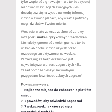
tylko wspierać się nawzajem, ale także szybciej
reagować w sytuacjach awaryjnych. Jeśli
decydujesz się na wypad na wodę, informuj
innych o swoich planach, aby w razie potrzeby
mogli działać w Twoim imieniu.
Wreszcie, warto zawsze zachować zdrowy
rozsądek i
unikać ryzykownych zachowań
.
Nie należy ignorować swoich granic, a także
unikać alkoholu i innych używek przed
rozpoczęciem aktywności na wodzie.
Pamiętajmy, że bezpieczeństwo jest
najważniejsze, a przestrzeganie tych kilku
zasad pomoże cieszyć się wodnymi
przygodami bez niepotrzebnych zagrożeń.
Powiązane wpisy:
Najlepsze miejsca do zobaczenia płatków
śniegu
7 powodów, aby odwiedzić Kapsztad
7 wskazówek, jak cieszyć się z
europejskiej podróży