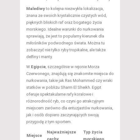
Malediwy
to kolejna niezwykła lokalizacja,
znana ze swoich krystalicznie czystych wód,
pięknych bliskich raf oraz bogatego życia
morskiego. Idealne warunki do nurkowania
sprawiają, że jest to popularny kierunek dla
miłośników podwodnego świata. Można tu
zobaczyć nie tylko ryby tropikalne, ale także
delfiny i manty.
W
Egipcie
, szczególnie w rejonie Morza
Czerwonego, znajdują się znakomite miejsca do
nurkowania, takie jak Ras Mohammed czy wraki
statków w pobliżu Sharm El Sheikh. Egipt
oferuje spektakularne rafy koralowe i
różnorodność ryb, co czyni go atrakcyjnym
miejscem zarówno dla entuzjastów nurkowania,
jak i osób dopiero zaczynających swoją
przygodę z tym sportem.
Najważniejsze
Typ życia
Miejsce
cechy
morskiego