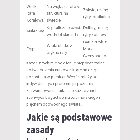
Wielka
Największa rafowa
Żółwie, rekiny,
Rafa
struktura na
ryby tropikalne
Koralowa
świecie
Krystalicznie czyste
Delfiny, manty,
Malediwy
wody, bliskie rafy
ryby koralowe
Gatunki ryb z
Wraki statków,
Egipt
Morza
piękne rafy
Czerwonego
Każde z tych miejsc oferuje niepowtarzalne
doświadczenia nurkowe, które na długo
pozostaną w pamięci. Wybór zależy od
indywidualnych preferencji i poziomu
zaawansowania nurka, ale każde z nich
zachwyca bogactwem życia morskiego i
pięknem podwodnego świata.
Jakie są podstawowe
zasady