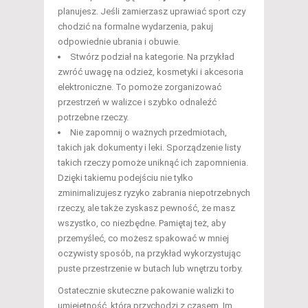
planujesz. Jeśli zamierzasz uprawiać sport czy
chodzić na formalne wydarzenia, pakuj
odpowiednie ubrania i obuwie.
Stwórz podział na kategorie. Na przykład
zwróć uwagę na odzież, kosmetyki i akcesoria
elektroniczne. To pomoże zorganizować
przestrzeń w walizce i szybko odnaleźć
potrzebne rzeczy.
Nie zapomnij o ważnych przedmiotach,
takich jak dokumenty i leki. Sporządzenie listy
takich rzeczy pomoże uniknąć ich zapomnienia.
Dzięki takiemu podejściu nie tylko
zminimalizujesz ryzyko zabrania niepotrzebnych
rzeczy, ale także zyskasz pewność, że masz
wszystko, co niezbędne. Pamiętaj też, aby
przemyśleć, co możesz spakować w mniej
oczywisty sposób, na przykład wykorzystując
puste przestrzenie w butach lub wnętrzu torby.
Ostatecznie skuteczne pakowanie walizki to
umiejętność, która przychodzi z czasem. Im