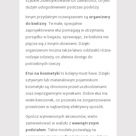
szybkie zidentyfikowanie ich zawartości, co jest
dużym udogodnieniem podczas podróży.
Innym przydatnym rozwiązaniem są
organizery
do bielizny
. Te małe, specjalnie
zaprojektowane etui pomagają w utrzymaniu
porządku w bagażu, sprawiając, że bielizna nie
plącze się z innymi ubraniami. Dzięki
organizerom można także łatwo oddzielić różne
rodzaje odzieży, co ułatwia dostęp do
potrzebnych rzeczy.
Etui na kosmetyki
to kolejny must-have. Dzięki
sztywnym lub materiałowym pojemnikom
kosmetyki są chronione przed uszkodzeniami
oraz nieprzyjemnymi wyciekami. Dobre etui ma
wiele kieszonek, co pozwala na zorganizowanie
przestrzeni w najbardziej efektywny sposób.
Oprócz wymienionych akcesoriów, warto
zainwestować w walizki z
wewnętrznym
podziałem
. Takie modele pozwalają na