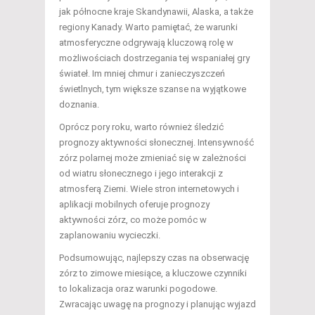
jak północne kraje Skandynawii, Alaska, a także
regiony Kanady. Warto pamiętać, że warunki
atmosferyczne odgrywają kluczową rolę w
możliwościach dostrzegania tej wspaniałej gry
świateł. Im mniej chmur i zanieczyszczeń
świetlnych, tym większe szanse na wyjątkowe
doznania.
Oprócz pory roku, warto również śledzić
prognozy aktywności słonecznej. Intensywność
zórz polarnej może zmieniać się w zależności
od wiatru słonecznego i jego interakcji z
atmosferą Ziemi. Wiele stron internetowych i
aplikacji mobilnych oferuje prognozy
aktywności zórz, co może pomóc w
zaplanowaniu wycieczki.
Podsumowując, najlepszy czas na obserwację
zórz to zimowe miesiące, a kluczowe czynniki
to lokalizacja oraz warunki pogodowe.
Zwracając uwagę na prognozy i planując wyjazd