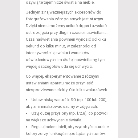
ożywią te tajemnicze światła na niebie.
Jednym z najważniejszych akcesoriów do
fotografowania zórz polarnych jest
statyw
.
Dzięki niemu możemy unikać drgań i uzyskać
ostre zdjęcia przy długim czasie naświetlania.
Czas naświetlania powinien wynosić od kilku
sekund do kilku minut, w zależności od
intensywności zjawiska i warunków
oświetleniowych. Im dłużej naświetlamy, tym
więcej szczegółów uda się uchwycić.
Co więcej, eksperymentowanie z różnymi
ustawieniami aparatu może przynieść
niespodziewane efekty. Oto kilka wskazówek:
Ustaw niską wartość ISO (np. 100 lub 200),
aby zminimalizować szumy w zdjęciach.
Użyj dużej przysłony (np. f/2.8), co pozwoli
na większe uchwycenie światła.
Reguluj balans bieli, aby wydobyć naturalne
kolory zorzy i uniknąć niepożądanych tonów.