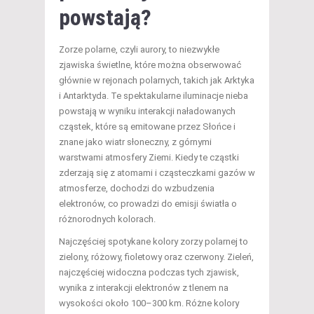
powstają?
Zorze polarne, czyli aurory, to niezwykłe
zjawiska świetlne, które można obserwować
głównie w rejonach polarnych, takich jak Arktyka
i Antarktyda. Te spektakularne iluminacje nieba
powstają w wyniku interakcji naładowanych
cząstek, które są emitowane przez Słońce i
znane jako wiatr słoneczny, z górnymi
warstwami atmosfery Ziemi. Kiedy te cząstki
zderzają się z atomami i cząsteczkami gazów w
atmosferze, dochodzi do wzbudzenia
elektronów, co prowadzi do emisji światła o
różnorodnych kolorach.
Najczęściej spotykane kolory zorzy polarnej to
zielony, różowy, fioletowy oraz czerwony. Zieleń,
najczęściej widoczna podczas tych zjawisk,
wynika z interakcji elektronów z tlenem na
wysokości około 100–300 km. Różne kolory