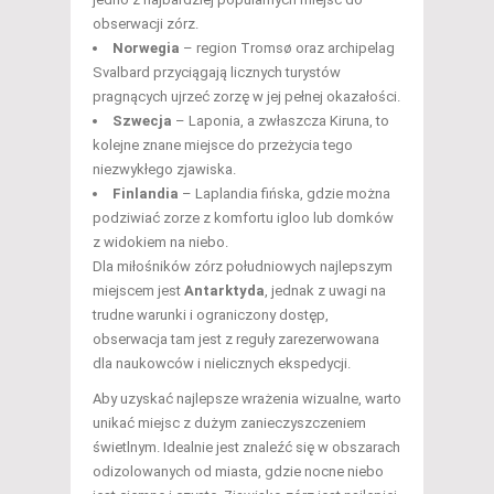
obserwacji zórz.
Norwegia
– region Tromsø oraz archipelag
Svalbard przyciągają licznych turystów
pragnących ujrzeć zorzę w jej pełnej okazałości.
Szwecja
– Laponia, a zwłaszcza Kiruna, to
kolejne znane miejsce do przeżycia tego
niezwykłego zjawiska.
Finlandia
– Laplandia fińska, gdzie można
podziwiać zorze z komfortu igloo lub domków
z widokiem na niebo.
Dla miłośników zórz południowych najlepszym
miejscem jest
Antarktyda
, jednak z uwagi na
trudne warunki i ograniczony dostęp,
obserwacja tam jest z reguły zarezerwowana
dla naukowców i nielicznych ekspedycji.
Aby uzyskać najlepsze wrażenia wizualne, warto
unikać miejsc z dużym zanieczyszczeniem
świetlnym. Idealnie jest znaleźć się w obszarach
odizolowanych od miasta, gdzie nocne niebo