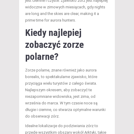
jest ciemne i czyste. Zjawisko zórz jest najlepiej
widoczne w zimowych miesiącach, gdy nights
are long and the skies are clear, making it a
prime time for aurora hunters.
Kiedy najlepiej
zobaczyć zorze
polarne?
Zorze polarne, znane również jako aurora
borealis, to spektakularne zjawisko, które
przyciąga wielu turystów z całego świata.
Najlepszym okresem, aby zobaczyć te
niezapomniane widowiska, jest zima, od
września do marca. W tym czasie noce są
długie i ciemne, co stwarza optymalne warunki
do obserwacji zórz.
Idealne lokalizacje do podziwiania zórz to
przede wszystkim obszary wokół Arktyki, takie