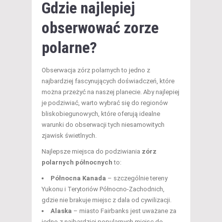
Gdzie najlepiej
obserwować zorze
polarne?
Obserwacja zórz polarnych to jedno z
najbardziej fascynujących doświadczeń, które
można przeżyć na naszej planecie. Aby najlepiej
je podziwiać, warto wybrać się do regionów
bliskobiegunowych, które oferują idealne
warunki do obserwacji tych niesamowitych
zjawisk świetlnych.
Najlepsze miejsca do podziwiania
zórz
polarnych północnych
to:
Północna Kanada
– szczególnie tereny
Yukonu i Terytoriów Północno-Zachodnich,
gdzie nie brakuje miejsc z dala od cywilizacji.
Alaska
– miasto Fairbanks jest uważane za
jedno z najbardziej popularnych miejsc do