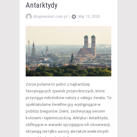
Antarktydy
drogowskaz.com.pl
|
Maj 13, 2020
Zorze polarne to jedno z najbardziej
fascynujących zjawisk przyrodniczych, które
przyciąga miłośników natury z całego świata. Te
spektakularne świetlne gry, występujące w
pobliżu biegunów Ziemi, zachwycają swoimi
kolorami i tajemniczością. Arktyka i Antarktyda,
obfitujące w warunki sprzyjające ich obserwacji,
skrywają nie tylko aurory, ale także wiele innych