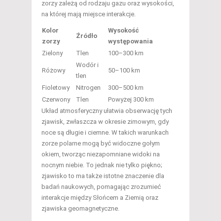
zorzy zależą od rodzaju gazu oraz wysokości,
na której mają miejsce interakcje.
Kolor
Wysokość
Źródło
zorzy
występowania
Zielony
Tlen
100–300 km
Wodór i
Różowy
50–100 km
tlen
Fioletowy
Nitrogen
300–500 km
Czerwony
Tlen
Powyżej 300 km
Układ atmosferyczny ułatwia obserwację tych
zjawisk, zwłaszcza w okresie zimowym, gdy
noce są długie i ciemne. W takich warunkach
zorze polarne mogą być widoczne gołym
okiem, tworząc niezapomniane widoki na
nocnym niebie. To jednak nie tylko piękno;
zjawisko to ma także istotne znaczenie dla
badań naukowych, pomagając zrozumieć
interakcje między Słońcem a Ziemią oraz
zjawiska geomagnetyczne.