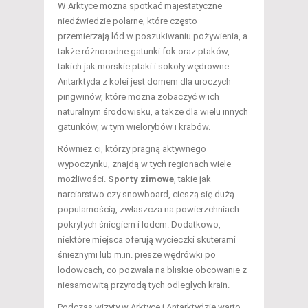
W Arktyce można spotkać majestatyczne
niedźwiedzie polarne, które często
przemierzają lód w poszukiwaniu pożywienia, a
także różnorodne gatunki fok oraz ptaków,
takich jak morskie ptaki i sokoły wędrowne.
Antarktyda z kolei jest domem dla uroczych
pingwinów, które można zobaczyć w ich
naturalnym środowisku, a także dla wielu innych
gatunków, w tym wielorybów i krabów.
Również ci, którzy pragną aktywnego
wypoczynku, znajdą w tych regionach wiele
możliwości.
Sporty zimowe
, takie jak
narciarstwo czy snowboard, cieszą się dużą
popularnością, zwłaszcza na powierzchniach
pokrytych śniegiem i lodem. Dodatkowo,
niektóre miejsca oferują wycieczki skuterami
śnieżnymi lub m.in. piesze wędrówki po
lodowcach, co pozwala na bliskie obcowanie z
niesamowitą przyrodą tych odległych krain.
Podczas wizyty w Arktyce i Antarktydzie warto